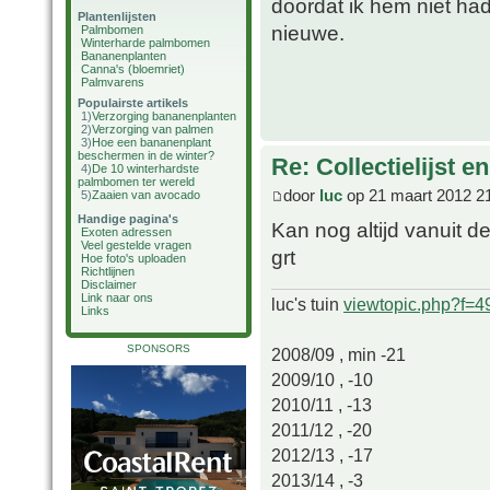
doordat ik hem niet h
Plantenlijsten
nieuwe.
Palmbomen
Winterharde palmbomen
Bananenplanten
Canna's (bloemriet)
Palmvarens
Populairste artikels
1)
Verzorging bananenplanten
2)
Verzorging van palmen
3)
Hoe een bananenplant
beschermen in de winter?
Re: Collectielijst 
4)
De 10 winterhardste
palmbomen ter wereld
door
luc
op 21 maart 2012 2
5)
Zaaien van avocado
Handige pagina's
Kan nog altijd vanuit 
Exoten adressen
Veel gestelde vragen
grt
Hoe foto's uploaden
Richtlijnen
Disclaimer
Link naar ons
luc's tuin
viewtopic.php?f=
Links
SPONSORS
2008/09 , min -21
2009/10 , -10
2010/11 , -13
2011/12 , -20
2012/13 , -17
2013/14 , -3