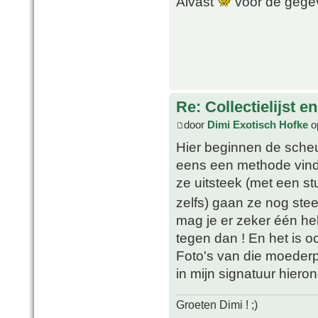
Alvast
voor de geg
Re: Collectielijst 
door
Dimi Exotisch Hofke
o
Hier beginnen de scheu
eens een methode vinde
ze uitsteek (met een s
zelfs) gaan ze nog stee
mag je er zeker één he
tegen dan ! En het is oo
Foto's van die moederpla
in mijn signatuur hieron
Groeten Dimi ! ;)