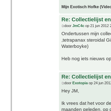
Mijn Exotisch Hofke (Video
Re: Collectielijst 
door
JmC4c
op 21 jun 2012 
Ondertussen mijn coll
,tetrapanax steroidal G
Waterboyke)
Heb nog iets nieuws op
Re: Collectielijst 
door
Exotopia
op 24 jun 201
Hey JM,
Ik vrees dat het voor d
maanden geleden, op d