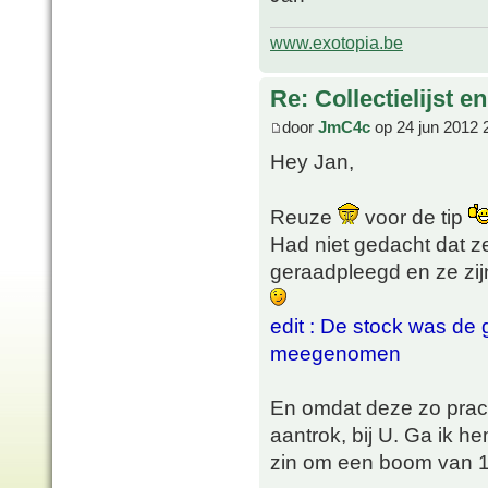
www.exotopia.be
Re: Collectielijst 
door
JmC4c
op 24 jun 2012 
Hey Jan,
Reuze
voor de tip
Had niet gedacht dat z
geraadpleegd en ze zij
edit : De stock was de 
meegenomen
En omdat deze zo prach
aantrok, bij U. Ga ik 
zin om een boom van 1