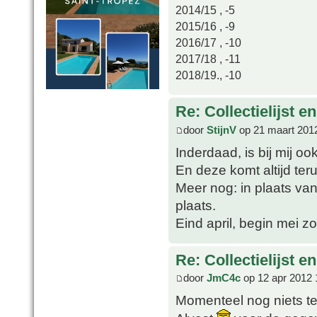
2014/15 , -5
2015/16 , -9
2016/17 , -10
2017/18 , -11
2018/19., -10
Re: Collectielijst 
door
StijnV
op 21 maart 201
Inderdaad, is bij mij oo
En deze komt altijd ter
Meer nog: in plaats van 
plaats.
Eind april, begin mei 
Re: Collectielijst 
door
JmC4c
op 12 apr 2012 
Momenteel nog niets te