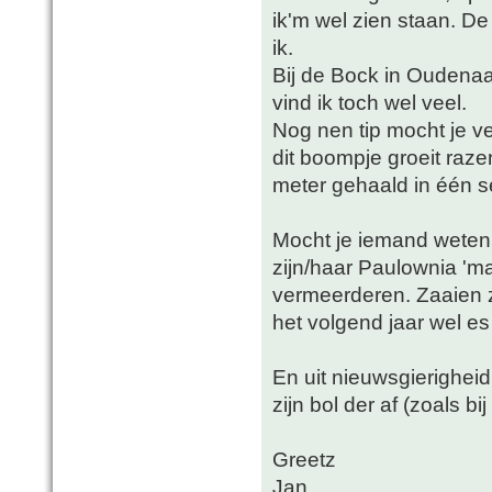
ik'm wel zien staan. D
ik.
Bij de Bock in Oudena
vind ik toch wel veel.
Nog nen tip mocht je v
dit boompje groeit raze
meter gehaald in één s
Mocht je iemand weten
zijn/haar Paulownia 'mag
vermeerderen. Zaaien z
het volgend jaar wel es
En uit nieuwsgierigheid
zijn bol der af (zoals bi
Greetz
Jan