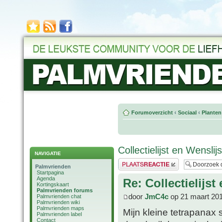
Forumoverzicht
‹
Sociaal
‹
Planten
Collectielijst en Wensli
NAVIGATIE
Plaats een reactie
Palmvrienden
Startpagina
Agenda
Re: Collectielijs
Kortingskaart
Palmvrienden forums
door
JmC4c
op 21 maart 201
Palmvrienden chat
Palmvrienden wiki
Palmvrienden maps
Mijn kleine tetrapanax 
Palmvrienden label
Contact