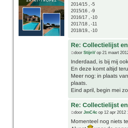
2014/15 , -5
2015/16 , -9
2016/17 , -10
2017/18 , -11
2018/19., -10
Re: Collectielijst 
door
StijnV
op 21 maart 201
Inderdaad, is bij mij oo
En deze komt altijd ter
Meer nog: in plaats van 
plaats.
Eind april, begin mei 
Re: Collectielijst 
door
JmC4c
op 12 apr 2012 
Momenteel nog niets te