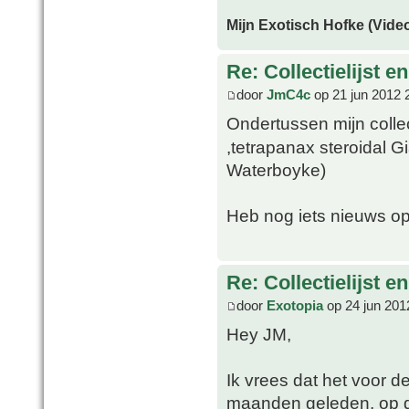
Mijn Exotisch Hofke (Video
Re: Collectielijst 
door
JmC4c
op 21 jun 2012 
Ondertussen mijn coll
,tetrapanax steroidal G
Waterboyke)
Heb nog iets nieuws op
Re: Collectielijst 
door
Exotopia
op 24 jun 201
Hey JM,
Ik vrees dat het voor d
maanden geleden, op d