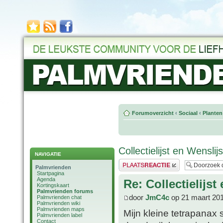
Forumoverzicht
‹
Sociaal
‹
Planten
Collectielijst en Wensli
NAVIGATIE
Plaats een reactie
Palmvrienden
Startpagina
Agenda
Re: Collectielijs
Kortingskaart
Palmvrienden forums
door
JmC4c
op 21 maart 201
Palmvrienden chat
Palmvrienden wiki
Palmvrienden maps
Mijn kleine tetrapanax 
Palmvrienden label
Contact