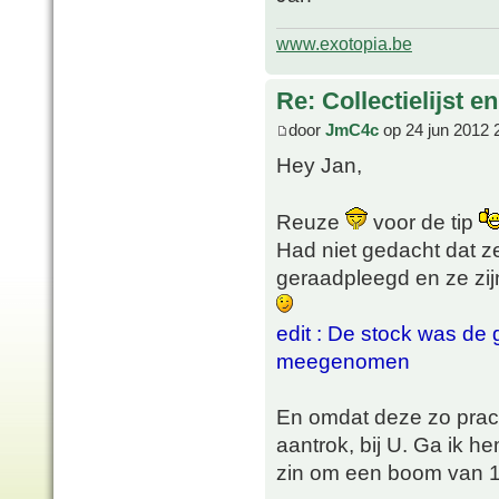
www.exotopia.be
Re: Collectielijst 
door
JmC4c
op 24 jun 2012 
Hey Jan,
Reuze
voor de tip
Had niet gedacht dat z
geraadpleegd en ze zij
edit : De stock was de 
meegenomen
En omdat deze zo prach
aantrok, bij U. Ga ik 
zin om een boom van 1