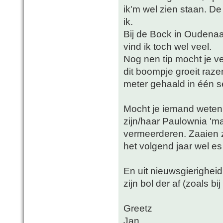
ik'm wel zien staan. D
ik.
Bij de Bock in Oudena
vind ik toch wel veel.
Nog nen tip mocht je v
dit boompje groeit raze
meter gehaald in één s
Mocht je iemand weten
zijn/haar Paulownia 'mag
vermeerderen. Zaaien z
het volgend jaar wel es
En uit nieuwsgierigheid
zijn bol der af (zoals bi
Greetz
Jan