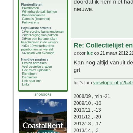
doordat ik hem niet h
Plantenlijsten
nieuwe.
Palmbomen
Winterharde palmbomen
Bananenplanten
Canna's (bloemriet)
Palmvarens
Populairste artikels
1)
Verzorging bananenplanten
2)
Verzorging van palmen
3)
Hoe een bananenplant
beschermen in de winter?
Re: Collectielijst 
4)
De 10 winterhardste
palmbomen ter wereld
door
luc
op 21 maart 2012 2
5)
Zaaien van avocado
Handige pagina's
Kan nog altijd vanuit 
Exoten adressen
Veel gestelde vragen
grt
Hoe foto's uploaden
Richtlijnen
Disclaimer
Link naar ons
luc's tuin
viewtopic.php?f=
Links
SPONSORS
2008/09 , min -21
2009/10 , -10
2010/11 , -13
2011/12 , -20
2012/13 , -17
2013/14 , -3