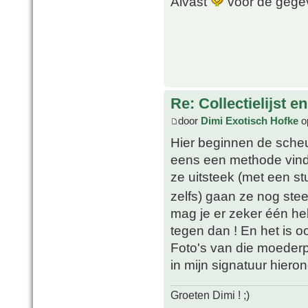
Alvast
voor de geg
Re: Collectielijst 
door
Dimi Exotisch Hofke
o
Hier beginnen de scheu
eens een methode vinde
ze uitsteek (met een s
zelfs) gaan ze nog stee
mag je er zeker één he
tegen dan ! En het is oo
Foto's van die moederpla
in mijn signatuur hieron
Groeten Dimi ! ;)