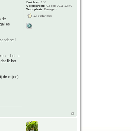
Berichten:
130
Geregistreerd:
03 sep 2011 13:49
Woonplaats:
Bavegem
13 bedankjes
p de
gal es
azendsnel!
en... het is
dat ik het
ij de mijne)