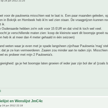
op 24 jun 2012 21:25
het voor de paulownia misschien wat te laat is. Een paar maanden geleden, o
en in Bokrijk en Hombeek heb ik'm wel zien staan. De vraagprijzen kunnen no
 ik.
in Oudenaarde hebben ze'm ook voor 15 EUR en dat vind ik toch wel veel.
ocht je verschillende maten zien: koop de kleinste want dit boompje groeit r
en heb ik al meer dan 4 meter gehaald in één seizoen)
nd weten waar je even met je spade langsheen zijn/haar Paulownia 'mag' stek
k dat je ze kan vermeerderen. Zaaien zou minder aan te raden zijn. Misschien 
wel es probeer met mijn 2 Paulownia's.
ierigheid: ga je het boompje laten groeien of ieder jaar zijn bol der af (zoals b
e
ielijst en Wenslijst JmC4c
p 24 jun 2012 22:18