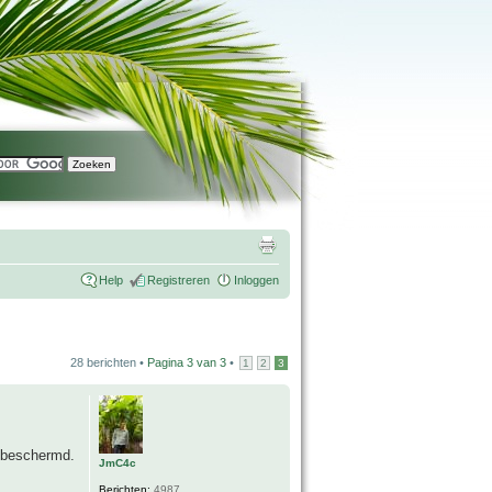
Help
Registreren
Inloggen
28 berichten •
Pagina
3
van
3
•
1
2
3
d beschermd.
JmC4c
Berichten:
4987