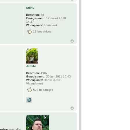
StijnV
Berichten:
75
Geregistreerd:
17 maart 2010
14:27
Woonplaats:
Loonbeek
12 bedankjes
JmC4c
Berichten:
4987
Geregistreerd:
25 jun 2011 16:43
Woonplaats:
Ronse (Oost-
Vlaanderen)
502 bedankjes
inden om die