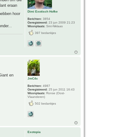
lant eraan
Dimi Exotisch Hofke
hebben hoor
Berichten:
3854
Geregistreerd:
23 jun 2009 21:23
onder...
Woonplaats:
Sint-Niklaas
397 bedankjes
Giant en
JmC4c
Berichten:
4987
Geregistreerd:
25 jun 2011 16:43
Woonplaats:
Ronse (Oost-
Vlaanderen)
502 bedankjes
Exotopia