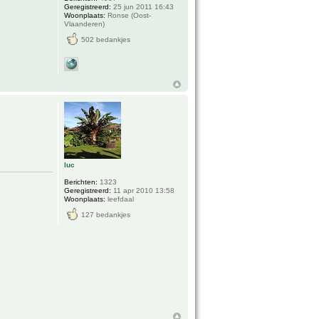
Geregistreerd:
25 jun 2011 16:43
Woonplaats:
Ronse (Oost-
Vlaanderen)
502 bedankjes
luc
Berichten:
1323
Geregistreerd:
11 apr 2010 13:58
Woonplaats:
leefdaal
127 bedankjes