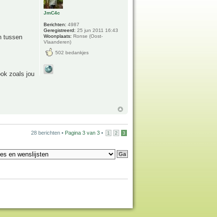
JmC4c
Berichten:
4987
Geregistreerd:
25 jun 2011 16:43
Woonplaats:
Ronse (Oost-
n tussen
Vlaanderen)
502 bedankjes
ook zoals jou
28 berichten •
Pagina
3
van
3
•
1
2
3