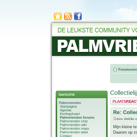
Forumoverz
Collectiel
NAVIGATIE
Plaats een reactie
Palmvrienden
Startpagina
Agenda
Re: Colle
Kortingskaart
Palmvrienden forums
door
JmC4c
o
Palmvrienden chat
Palmvrienden wiki
Mijn kleine t
Palmvrienden maps
Daarom op zo
Palmvrienden label
Contact