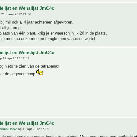
ielijst en Wenslijst JmC4c
 21 maart 2012 21:36
 bij mij ook al 4 jaar achtereen afgevroren.
altijd terug.
laats van één plant, krijg je er waarschijnlijk 20 in de plaats.
egin mei zou deze moeten terugkomen vanuit de wortel.
ielijst en Wenslijst JmC4c
p 12 apr 2012 12:02
g niets te zien van de tetrapanax.
or de gegeven hoop
ielijst en Wenslijst JmC4c
tisch Hofke
op 12 apr 2012 15:29
n de scheuten weer overal boven te schieten. Moet eerst eens een methode v