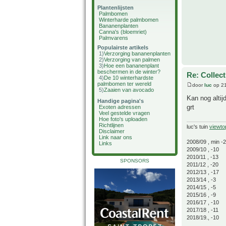
Plantenlijsten
Palmbomen
Winterharde palmbomen
Bananenplanten
Canna's (bloemriet)
Palmvarens
Populairste artikels
1)
Verzorging bananenplanten
2)
Verzorging van palmen
3)
Hoe een bananenplant
beschermen in de winter?
Re: Collect
4)
De 10 winterhardste
palmbomen ter wereld
door
luc
op 21
5)
Zaaien van avocado
Kan nog altij
Handige pagina's
grt
Exoten adressen
Veel gestelde vragen
Hoe foto's uploaden
Richtlijnen
luc's tuin
viewto
Disclaimer
Link naar ons
2008/09 , min -
Links
2009/10 , -10
2010/11 , -13
SPONSORS
2011/12 , -20
2012/13 , -17
2013/14 , -3
2014/15 , -5
2015/16 , -9
2016/17 , -10
2017/18 , -11
2018/19., -10