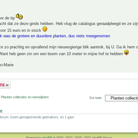
or de tip
acht dat ze deze ginds hebben. Heb vlug de catalogus geraadpleegd en ze zij
oor 15 euro en in stock
ock was de grotere en duurdere planten, dus niets meegenomen
 zo prachtig en opvallend mijn nieuwsgierige blik aantrok, bij U. Ga ik hem 
Want heb geen zin om een boom van 10 meter in mijne hof te hebben
an-Marie
 Planten collecties en wenslijsten
Ga naar:
NE
 forum: Geen geregistreerde gebruikers. en 1 gast
Pwered by
phpBB
© 2000, 2002, 2005, 2007 phpBB Group