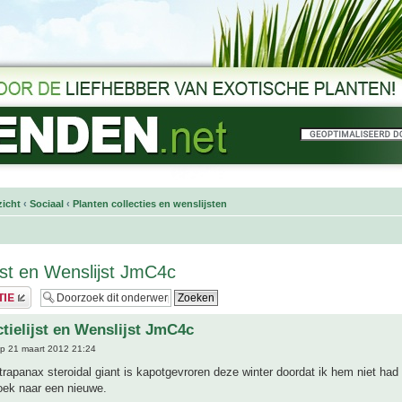
icht
‹
Sociaal
‹
Planten collecties en wenslijsten
ijst en Wenslijst JmC4c
ctielijst en Wenslijst JmC4c
p 21 maart 2012 21:24
etrapanax steroidal giant is kapotgevroren deze winter doordat ik hem niet ha
ek naar een nieuwe.