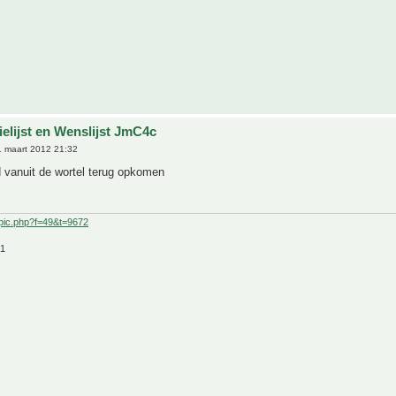
ielijst en Wenslijst JmC4c
 maart 2012 21:32
d vanuit de wortel terug opkomen
pic.php?f=49&t=9672
21