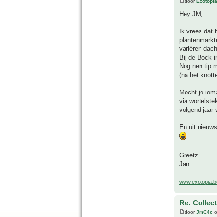
door
Exotopia
Hey JM,
Ik vrees dat 
plantenmarkt
variëren dacht
Bij de Bock 
Nog nen tip m
(na het knott
Mocht je iema
via wortelste
volgend jaar 
En uit nieuwsg
Greetz
Jan
www.exotopia.b
Re: Collect
door
JmC4c
o