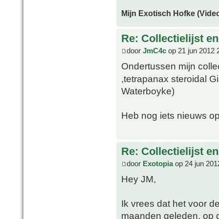
Mijn Exotisch Hofke (Video
Re: Collectielijst 
door
JmC4c
op 21 jun 2012 
Ondertussen mijn coll
,tetrapanax steroidal G
Waterboyke)
Heb nog iets nieuws op
Re: Collectielijst 
door
Exotopia
op 24 jun 201
Hey JM,
Ik vrees dat het voor d
maanden geleden, op d