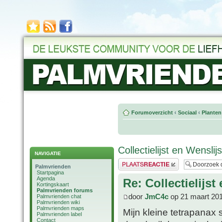
Forumoverzicht
‹
Sociaal
‹
Planten
Collectielijst en Wensli
NAVIGATIE
Plaats een reactie
Palmvrienden
Startpagina
Agenda
Re: Collectielijs
Kortingskaart
Palmvrienden forums
door
JmC4c
op 21 maart 201
Palmvrienden chat
Palmvrienden wiki
Palmvrienden maps
Mijn kleine tetrapanax 
Palmvrienden label
Contact