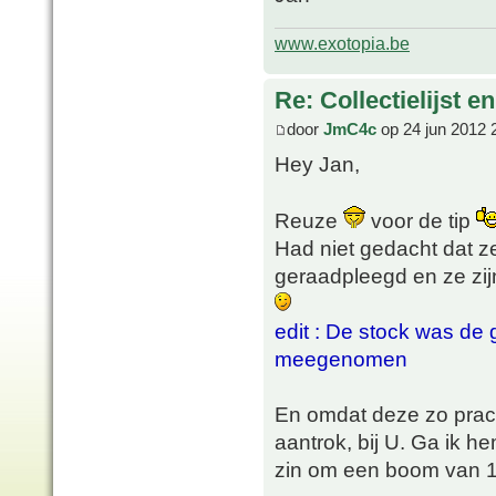
www.exotopia.be
Re: Collectielijst 
door
JmC4c
op 24 jun 2012 
Hey Jan,
Reuze
voor de tip
Had niet gedacht dat z
geraadpleegd en ze zij
edit : De stock was de 
meegenomen
En omdat deze zo prach
aantrok, bij U. Ga ik 
zin om een boom van 1