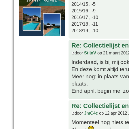
2014/15 , -5
2015/16 , -9
2016/17 , -10
2017/18 , -11
2018/19., -10
Re: Collectielijst 
door
StijnV
op 21 maart 201
Inderdaad, is bij mij oo
En deze komt altijd ter
Meer nog: in plaats van 
plaats.
Eind april, begin mei 
Re: Collectielijst 
door
JmC4c
op 12 apr 2012 
Momenteel nog niets te