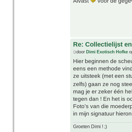
Alvast
voor de geg
Re: Collectielijst 
door
Dimi Exotisch Hofke
o
Hier beginnen de scheu
eens een methode vinde
ze uitsteek (met een s
zelfs) gaan ze nog stee
mag je er zeker één he
tegen dan ! En het is oo
Foto's van die moederpla
in mijn signatuur hieron
Groeten Dimi ! ;)