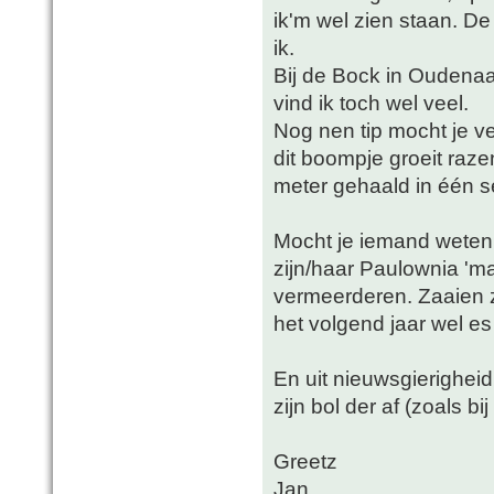
ik'm wel zien staan. D
ik.
Bij de Bock in Oudena
vind ik toch wel veel.
Nog nen tip mocht je v
dit boompje groeit raze
meter gehaald in één s
Mocht je iemand weten
zijn/haar Paulownia 'mag
vermeerderen. Zaaien z
het volgend jaar wel es
En uit nieuwsgierigheid
zijn bol der af (zoals bi
Greetz
Jan