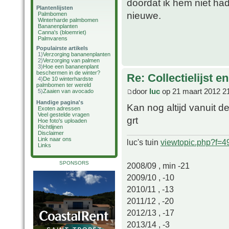
doordat ik hem niet h
Plantenlijsten
nieuwe.
Palmbomen
Winterharde palmbomen
Bananenplanten
Canna's (bloemriet)
Palmvarens
Populairste artikels
1)
Verzorging bananenplanten
2)
Verzorging van palmen
3)
Hoe een bananenplant
beschermen in de winter?
Re: Collectielijst 
4)
De 10 winterhardste
palmbomen ter wereld
door
luc
op 21 maart 2012 2
5)
Zaaien van avocado
Handige pagina's
Kan nog altijd vanuit 
Exoten adressen
Veel gestelde vragen
grt
Hoe foto's uploaden
Richtlijnen
Disclaimer
Link naar ons
luc's tuin
viewtopic.php?f=
Links
SPONSORS
2008/09 , min -21
2009/10 , -10
2010/11 , -13
2011/12 , -20
2012/13 , -17
2013/14 , -3