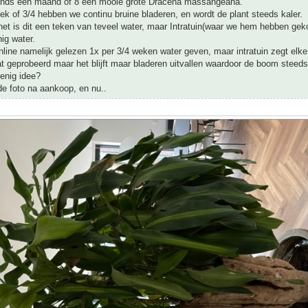
inds een maand of 8 een mooie grote Dracena massangeana.
k of 3/4 hebben we continu bruine bladeren, en wordt de plant steeds kaler.
net is dit een teken van teveel water, maar Intratuin(waar we hem hebben gek
nig water.
ine namelijk gelezen 1x per 3/4 weken water geven, maar intratuin zegt elke
 geprobeerd maar het blijft maar bladeren uitvallen waardoor de boom steeds
 enig idee?
de foto na aankoop, en nu..