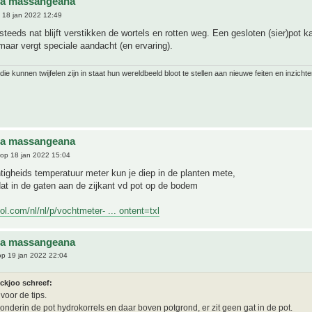
na massangeana
 18 jan 2022 12:49
steeds nat blijft verstikken de wortels en rotten weg. Een gesloten (sier)pot k
maar vergt speciale aandacht (en ervaring).
ie kunnen twijfelen zijn in staat hun wereldbeeld bloot te stellen aan nieuwe feiten en inzichte
na massangeana
op 18 jan 2022 15:04
igheids temperatuur meter kun je diep in de planten mete,
at in de gaten aan de zijkant vd pot op de bodem
ol.com/nl/nl/p/vochtmeter- ... ontent=txl
na massangeana
p 19 jan 2022 22:04
ickjoo schreef:
voor de tips.
n onderin de pot hydrokorrels en daar boven potgrond, er zit geen gat in de pot.