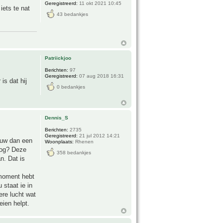
Geregistreerd:
11 okt 2021 10:45
iets te nat
43 bedankjes
Patriickjoo
Berichten:
97
Geregistreerd:
07 aug 2018 16:31
is dat hij
0 bedankjes
Dennis_S
Berichten:
2735
Geregistreerd:
21 jul 2012 14:21
duw dan een
Woonplaats:
Rhenen
oog? Deze
358 bedankjes
n. Dat is
 moment hebt
 staat ie in
ere lucht wat
eien helpt.