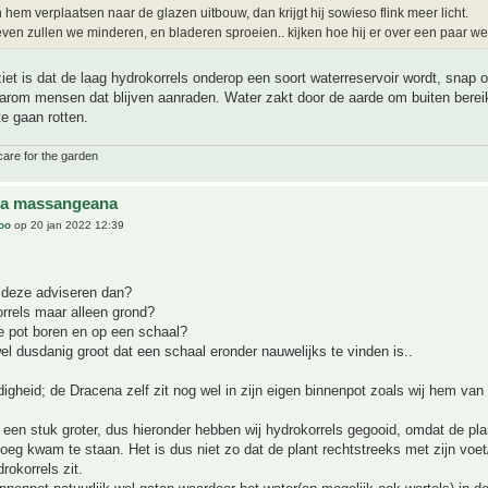
hem verplaatsen naar de glazen uitbouw, dan krijgt hij sowieso flink meer licht.
ven zullen we minderen, en bladeren sproeien.. kijken hoe hij er over een paar wek
iet is dat de laag hydrokorrels onderop een soort waterreservoir wordt, snap 
aarom mensen dat blijven aanraden. Water zakt door de aarde om buiten berei
te gaan rotten.
care for the garden
na massangeana
joo
op 20 jan 2022 12:39
n deze adviseren dan?
rrels maar alleen grond?
e pot boren en op een schaal?
l dusdanig groot dat een schaal eronder nauwelijks te vinden is..
digheid; de Dracena zelf zit nog wel in zijn eigen binnenpot zoals wij hem van 
s een stuk groter, dus hieronder hebben wij hydrokorrels gegooid, omdat de pl
oeg kwam te staan. Het is dus niet zo dat de plant rechtstreeks met zijn voet
rokorrels zit.