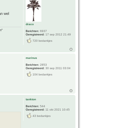
an wel
draco
n"
Berichten:
6937
Geregistreerd:
17 sep 2012 21:49
720 bedankjes
marinus
Berichten:
2853
Geregistreerd:
30 sep 2011 03:04
104 bedankjes
tankton
Berichten:
544
Geregistreerd:
11 okt 2021 10:45
43 bedankjes