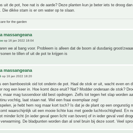
 uit de pot, hoe nat is de aarde? Deze planten kun je beter iets te droog dan 
 Die dikke stam is er om water op te slaan.
care for the garden
na massangeana
joo
op 16 jan 2022 18:04
ren we al bang voor. Probleem is alleen dat de boom al dusdanig groot/zwaar 
sonen te tillen of uit de pot te krijgen is
na massangeana
S
op 16 jan 2022 18:20
 een bamboestok oid tot onderin de pot. Haal de stok er uit, wacht even en 
er nog een keer in. Hoe komt deze eruit? Nat? Modder onderaan de stok? Dr
er, maar mag tussendoor idd best opdrogen. Zelfs tot tegen het slap worden aa
tinu vochtig, laat staan nat. Wel een fraai exemplaar zeg!
spelen, je hebt hem nog maar kort toch? Is dat je de plant op een ongunstig
komt waarschijnlijk uit een mooie lichte kas met goede luchtvochtigheid. En nu
 minder licht (in ieder geval geen licht van boven) of in ieder geval veel drog
verwarming. De bladpunten worden dan al snel bruin bij deze soort. Veel spro