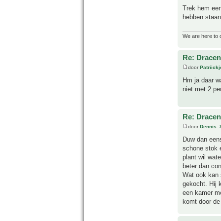
Trek hem eens
hebben staan.
We are here to 
Re: Drace
door
Patriick
Hm ja daar wa
niet met 2 per
Re: Drace
door
Dennis_
Duw dan eens
schone stok 
plant wil wat
beter dan con
Wat ook kan 
gekocht. Hij 
een kamer met
komt door de 