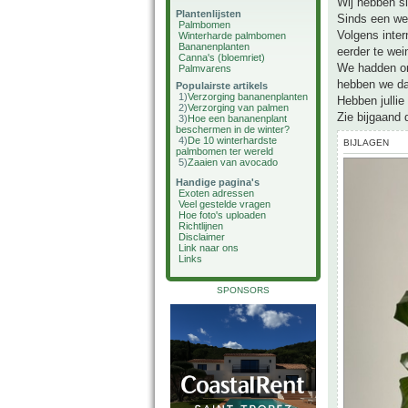
Wij hebben s
Plantenlijsten
Sinds een wee
Palmbomen
Volgens inter
Winterharde palmbomen
Bananenplanten
eerder te wei
Canna's (bloemriet)
We hadden onl
Palmvarens
hebben we dat
Populairste artikels
1)
Verzorging bananenplanten
Hebben jullie
2)
Verzorging van palmen
Zie bijgaand 
3)
Hoe een bananenplant
beschermen in de winter?
4)
De 10 winterhardste
BIJLAGEN
palmbomen ter wereld
5)
Zaaien van avocado
Handige pagina's
Exoten adressen
Veel gestelde vragen
Hoe foto's uploaden
Richtlijnen
Disclaimer
Link naar ons
Links
SPONSORS