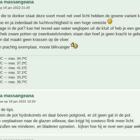
na massangeana
p 16 jan 2022 21:45
die te donker staat deze soort moet net veel licht hebben de groene variant 
toe en ja inderdaad de luchtvochtigheid is een hoge vereiste
nage in de pot? kan het teveel aan water weglopen uit de kluit of heb je een ge
 heb zware potten op zwenkwielvlonders staan dan hoef je geen kracht te geb
n dat maakt geen krassen op de vloer.
n prachtig exemplaar, mooie blikvanger
ºC --- max. 34.7ºC
ºC --- max. 37.2ºC
ºC --- max. 41.1ºC
ºC --- max. 37.1ºC
ºC --- max. 33.2ºC
ºC --- max. 39.7ºC
na massangeana
joo
op 18 jan 2022 10:20
de tips.
erin de pot hydrokorrels en daar boven potgrond, er zit geen gat in de pot.
erplaatsen naar de glazen uitbouw, dan krijgt hij sowieso flink meer licht.
ullen we minderen, en bladeren sproeien.. kijken hoe hij er over een paar wek