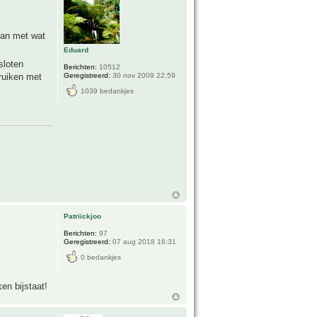
kan met wat
Eduard
sloten
Berichten:
10512
Geregistreerd:
30 nov 2009 22:59
ruiken met
1039 bedankjes
Patriickjoo
Berichten:
97
Geregistreerd:
07 aug 2018 16:31
0 bedankjes
en bijstaat!