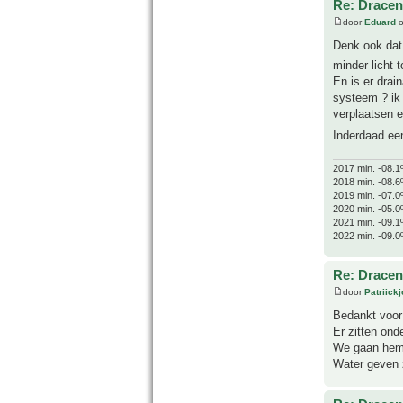
Re: Drace
door
Eduard
o
Denk ook dat 
minder licht 
En is er drai
systeem ? ik
verplaatsen e
Inderdaad ee
2017 min. -08.1
2018 min. -08.6
2019 min. -07.0
2020 min. -05.0
2021 min. -09.1
2022 min. -09.0
Re: Drace
door
Patriick
Bedankt voor 
Er zitten ond
We gaan hem v
Water geven z