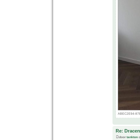
ABEC2E94-87E2
Re: Drace
door
tankton
o