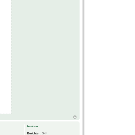
tankton
Berichten:
544