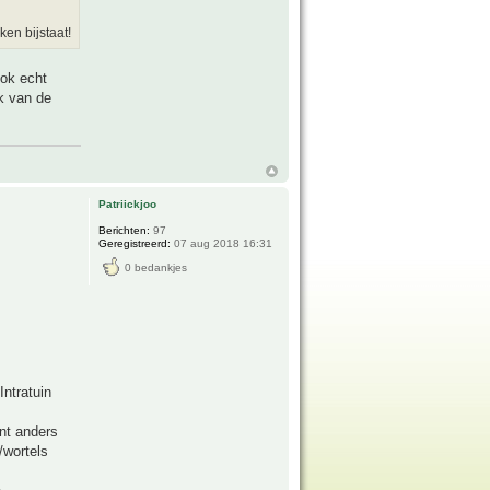
en bijstaat!
ook echt
k van de
Patriickjoo
Berichten:
97
Geregistreerd:
07 aug 2018 16:31
0 bedankjes
Intratuin
ant anders
/wortels