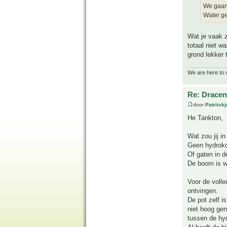
We gaan 
Water ge
Wat je vaak z
totaal niet w
grond lekker 
We are here to 
Re: Drace
door
Patriick
He Tankton,
Wat zou jij i
Geen hydroko
Of gaten in d
De boom is we
Voor de volle
ontvingen.
De pot zelf i
niet hoog gen
tussen de hyd