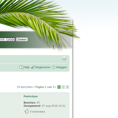
Help
Registreren
Inloggen
24 berichten •
Pagina
1
van
3
•
1
2
3
Patriickjoo
Berichten:
97
Geregistreerd:
07 aug 2018 16:31
0 bedankjes