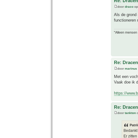
Re: Drace
door
draco
op
Als de grond 
functioneren 
"Alleen mensen d
Re: Drace
door
marinus
Met een vocht
Vaak doe ik d
https://www.b
Re: Drace
door
tankton
o
Patri
Bedankt 
Er zitte