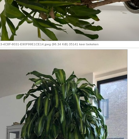
-4C8F-8031-E90F99E1CE14.jpeg (96.34 KiB) 35141 keer bekeken