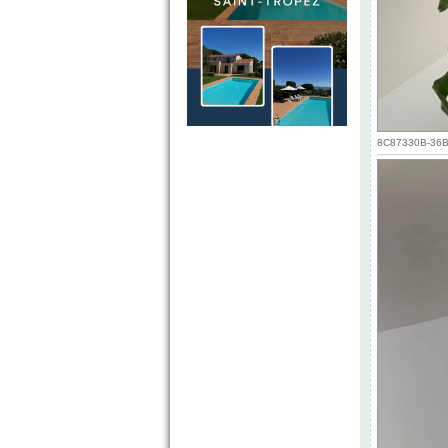
8C87330B-36B3