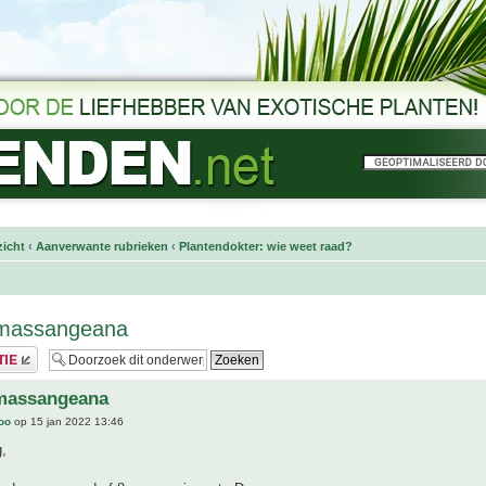
icht
‹
Aanverwante rubrieken
‹
Plantendokter: wie weet raad?
massangeana
massangeana
joo
op 15 jan 2022 13:46
,