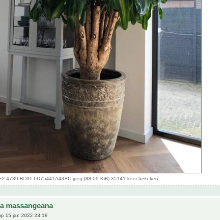
-4739-BD31-6D75441A43BC.jpeg (88.09 KiB) 35141 keer bekeken
na massangeana
p 15 jan 2022 23:19