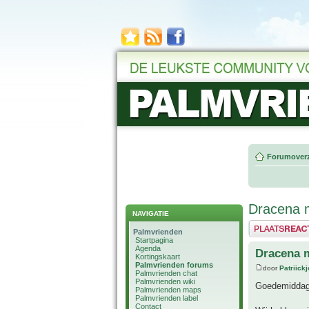
Forumoverz
Dracena 
NAVIGATIE
Plaats een reactie
Palmvrienden
Startpagina
Agenda
Dracena 
Kortingskaart
Palmvrienden forums
door
Patriick
Palmvrienden chat
Palmvrienden wiki
Goedemiddag
Palmvrienden maps
Palmvrienden label
Contact