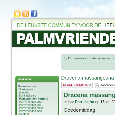
Forumoverzicht
‹
Aanverwante rub
Dracena massangeana
NAVIGATIE
Plaats een reactie
Palmvrienden
Startpagina
Agenda
Dracena massan
Kortingskaart
Palmvrienden forums
door
Patriickjoo
op 15 jan 2
Palmvrienden chat
Palmvrienden wiki
Palmvrienden maps
Goedemiddag,
Palmvrienden label
Contact