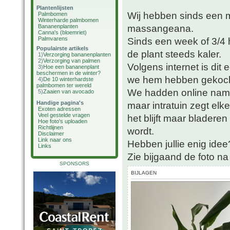
Plantenlijsten
Wij hebben sinds een 
Palmbomen
Winterharde palmbomen
massangeana.
Bananenplanten
Canna's (bloemriet)
Palmvarens
Sinds een week of 3/4 
Populairste artikels
de plant steeds kaler.
1)
Verzorging bananenplanten
2)
Verzorging van palmen
Volgens internet is dit
3)
Hoe een bananenplant
beschermen in de winter?
we hem hebben gekocht)
4)
De 10 winterhardste
palmbomen ter wereld
We hadden online name
5)
Zaaien van avocado
Handige pagina's
maar intratuin zegt el
Exoten adressen
Veel gestelde vragen
het blijft maar bladere
Hoe foto's uploaden
Richtlijnen
wordt.
Disclaimer
Link naar ons
Hebben jullie enig idee
Links
Zie bijgaand de foto na
SPONSORS
BIJLAGEN