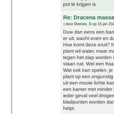
pot te krijgen is
Re: Dracena mass
door
Dennis_S
op 16 jan 20
Duw dan eens een bambo
er uit, wacht even en 
Hoe komt deze eruit? 
plant wil water, maar m
tegen het slap worden a
staan nat. Wel een fra
Wat ook kan spelen, je
plant op een ongunstig
uit een mooie lichte ka
een kamer met minder li
ieder geval veel droge
bladpunten worden dan a
helpt.