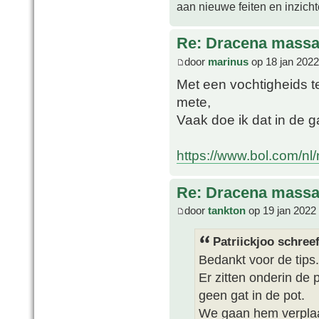
aan nieuwe feiten en inzich
Re: Dracena mass
door
marinus
op 18 jan 2022
Met een vochtigheids t
mete,
Vaak doe ik dat in de 
https://www.bol.com/nl/n
Re: Dracena mass
door
tankton
op 19 jan 2022
Patriickjoo schreef
Bedankt voor de tips.
Er zitten onderin de 
geen gat in de pot.
We gaan hem verplaat