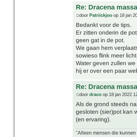
Re: Dracena mass
door
Patriickjoo
op 18 jan 2
Bedankt voor de tips.
Er zitten onderin de po
geen gat in de pot.
We gaan hem verplaatse
sowieso flink meer licht
Water geven zullen we 
hij er over een paar wek
Re: Dracena mass
door
draco
op 18 jan 2022 1
Als de grond steeds nat
gesloten (sier)pot kan
(en ervaring).
"Alleen mensen die kunnen tw