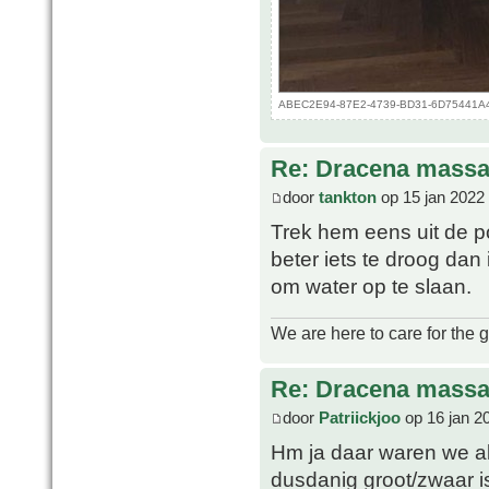
ABEC2E94-87E2-4739-BD31-6D75441A43B
Re: Dracena mass
door
tankton
op 15 jan 2022
Trek hem eens uit de p
beter iets te droog dan 
om water op te slaan.
We are here to care for the 
Re: Dracena mass
door
Patriickjoo
op 16 jan 2
Hm ja daar waren we al
dusdanig groot/zwaar is 