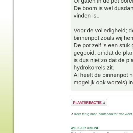
Of gaten in de pot bor
De boom is wel dusdani
vinden is..
Voor de volledigheid; de
binnenpot zoals wij hem
De pot zelf is een stuk
gegooid, omdat de plan
is dus niet zo dat de pl
hydrokorrels zit.
Al heeft de binnenpot n
mogelijk ook wortels) i
Plaats een reactie
Keer terug naar Plantendokter: wie weet
WIE IS ER ONLINE