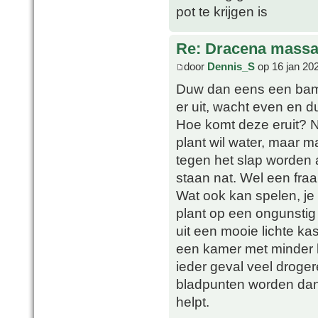
pot te krijgen is
Re: Dracena mass
door
Dennis_S
op 16 jan 20
Duw dan eens een bambo
er uit, wacht even en 
Hoe komt deze eruit? 
plant wil water, maar m
tegen het slap worden a
staan nat. Wel een fra
Wat ook kan spelen, je
plant op een ongunstig
uit een mooie lichte ka
een kamer met minder li
ieder geval veel droge
bladpunten worden dan a
helpt.