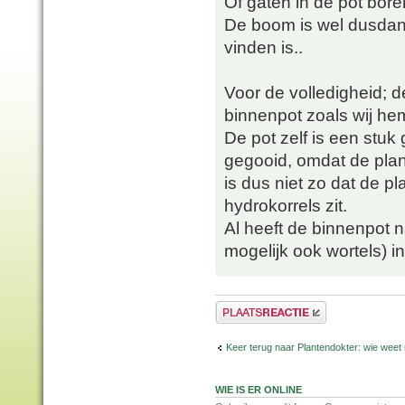
Of gaten in de pot bor
De boom is wel dusdani
vinden is..
Voor de volledigheid; de
binnenpot zoals wij hem
De pot zelf is een stuk
gegooid, omdat de plan
is dus niet zo dat de pl
hydrokorrels zit.
Al heeft de binnenpot n
mogelijk ook wortels) i
Plaats een reactie
Keer terug naar Plantendokter: wie weet
WIE IS ER ONLINE