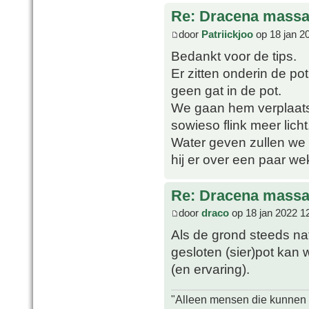
Re: Dracena mass
door
Patriickjoo
op 18 jan 2
Bedankt voor de tips.
Er zitten onderin de po
geen gat in de pot.
We gaan hem verplaatse
sowieso flink meer licht
Water geven zullen we 
hij er over een paar wek
Re: Dracena mass
door
draco
op 18 jan 2022 1
Als de grond steeds nat
gesloten (sier)pot kan
(en ervaring).
"Alleen mensen die kunnen tw