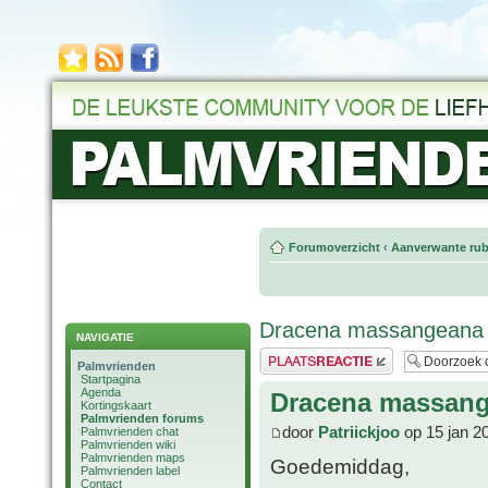
Forumoverzicht
‹
Aanverwante rub
Dracena massangeana
NAVIGATIE
Plaats een reactie
Palmvrienden
Startpagina
Agenda
Dracena massan
Kortingskaart
Palmvrienden forums
door
Patriickjoo
op 15 jan 2
Palmvrienden chat
Palmvrienden wiki
Palmvrienden maps
Goedemiddag,
Palmvrienden label
Contact