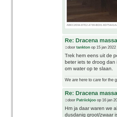
ABEC2E94-87E2-4739-BD31-6D75441A43B
Re: Dracena mass
door
tankton
op 15 jan 2022
Trek hem eens uit de p
beter iets te droog dan 
om water op te slaan.
We are here to care for the 
Re: Dracena mass
door
Patriickjoo
op 16 jan 2
Hm ja daar waren we al
dusdanig groot/zwaar is 