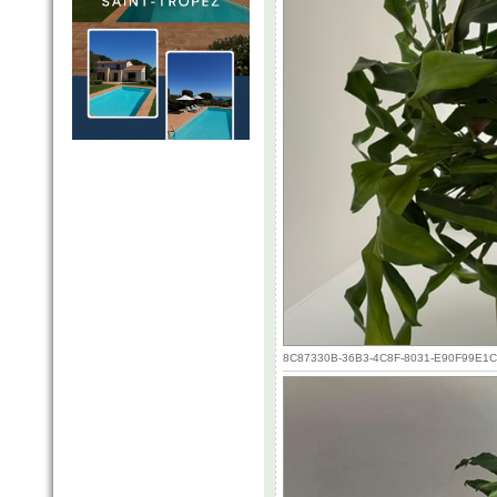
8C87330B-36B3-4C8F-8031-E90F99E1CE1