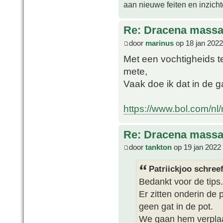
aan nieuwe feiten en inzich
Re: Dracena mass
door
marinus
op 18 jan 2022
Met een vochtigheids t
mete,
Vaak doe ik dat in de 
https://www.bol.com/nl/n
Re: Dracena mass
door
tankton
op 19 jan 2022
Patriickjoo schreef
Bedankt voor de tips.
Er zitten onderin de 
geen gat in de pot.
We gaan hem verplaat