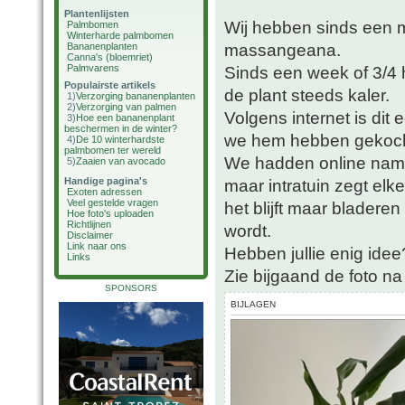
Plantenlijsten
Wij hebben sinds een 
Palmbomen
Winterharde palmbomen
massangeana.
Bananenplanten
Canna's (bloemriet)
Palmvarens
Sinds een week of 3/4 
Populairste artikels
de plant steeds kaler.
1)
Verzorging bananenplanten
2)
Verzorging van palmen
Volgens internet is dit
3)
Hoe een bananenplant
beschermen in de winter?
we hem hebben gekocht)
4)
De 10 winterhardste
palmbomen ter wereld
We hadden online name
5)
Zaaien van avocado
Handige pagina's
maar intratuin zegt el
Exoten adressen
Veel gestelde vragen
het blijft maar bladere
Hoe foto's uploaden
Richtlijnen
wordt.
Disclaimer
Link naar ons
Hebben jullie enig idee
Links
Zie bijgaand de foto na
SPONSORS
BIJLAGEN