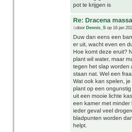
pot te krijgen is
Re: Dracena mass
door
Dennis_S
op 16 jan 20
Duw dan eens een bambo
er uit, wacht even en 
Hoe komt deze eruit? 
plant wil water, maar m
tegen het slap worden a
staan nat. Wel een fra
Wat ook kan spelen, je
plant op een ongunstig
uit een mooie lichte ka
een kamer met minder li
ieder geval veel droge
bladpunten worden dan a
helpt.