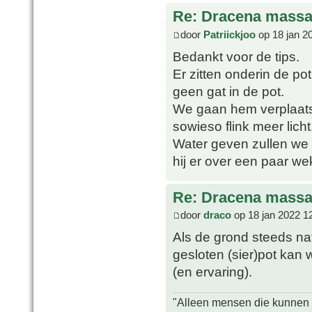
Re: Dracena mass
door
Patriickjoo
op 18 jan 2
Bedankt voor de tips.
Er zitten onderin de po
geen gat in de pot.
We gaan hem verplaatse
sowieso flink meer licht
Water geven zullen we 
hij er over een paar wek
Re: Dracena mass
door
draco
op 18 jan 2022 1
Als de grond steeds nat
gesloten (sier)pot kan
(en ervaring).
"Alleen mensen die kunnen tw