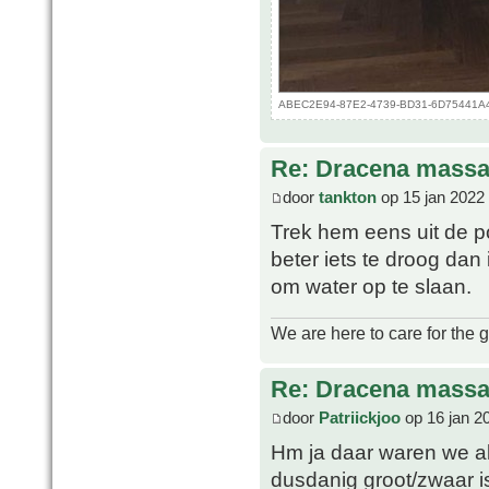
ABEC2E94-87E2-4739-BD31-6D75441A43B
Re: Dracena mass
door
tankton
op 15 jan 2022
Trek hem eens uit de p
beter iets te droog dan 
om water op te slaan.
We are here to care for the 
Re: Dracena mass
door
Patriickjoo
op 16 jan 2
Hm ja daar waren we al
dusdanig groot/zwaar is 