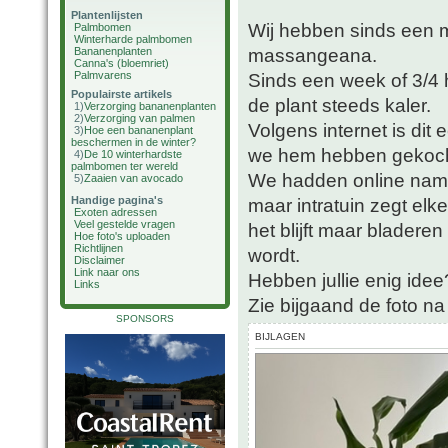
Plantenlijsten
Wij hebben sinds een 
Palmbomen
Winterharde palmbomen
massangeana.
Bananenplanten
Canna's (bloemriet)
Palmvarens
Sinds een week of 3/4 
Populairste artikels
de plant steeds kaler.
1)
Verzorging bananenplanten
2)
Verzorging van palmen
Volgens internet is dit
3)
Hoe een bananenplant
beschermen in de winter?
we hem hebben gekocht)
4)
De 10 winterhardste
palmbomen ter wereld
We hadden online name
5)
Zaaien van avocado
Handige pagina's
maar intratuin zegt el
Exoten adressen
Veel gestelde vragen
het blijft maar bladere
Hoe foto's uploaden
Richtlijnen
wordt.
Disclaimer
Link naar ons
Hebben jullie enig idee
Links
Zie bijgaand de foto na
SPONSORS
BIJLAGEN