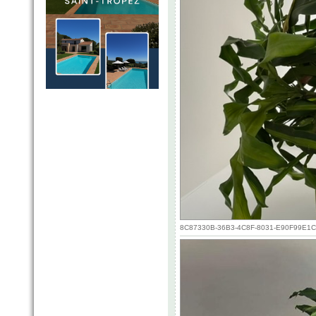
8C87330B-36B3-4C8F-8031-E90F99E1CE1