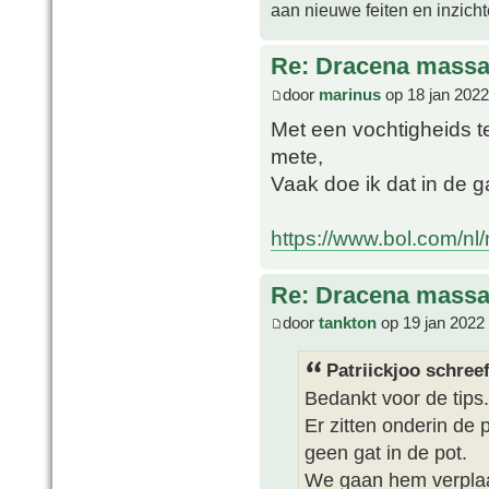
aan nieuwe feiten en inzich
Re: Dracena mass
door
marinus
op 18 jan 2022
Met een vochtigheids t
mete,
Vaak doe ik dat in de 
https://www.bol.com/nl/n
Re: Dracena mass
door
tankton
op 19 jan 2022
Patriickjoo schreef
Bedankt voor de tips.
Er zitten onderin de 
geen gat in de pot.
We gaan hem verplaat