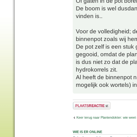
Of gaten in de pot bor
De boom is wel dusdani
vinden is..
Voor de volledigheid; de
binnenpot zoals wij hem
De pot zelf is een stuk
gegooid, omdat de plan
is dus niet zo dat de pl
hydrokorrels zit.
Al heeft de binnenpot n
mogelijk ook wortels) i
Plaats een reactie
Keer terug naar Plantendokter: wie weet
WIE IS ER ONLINE