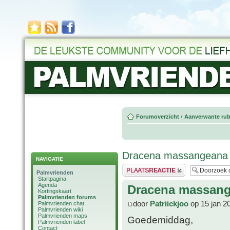
Forumoverzicht
‹
Aanverwante rub
Dracena massangeana
NAVIGATIE
Plaats een reactie
Palmvrienden
Startpagina
Agenda
Dracena massan
Kortingskaart
Palmvrienden forums
door
Patriickjoo
op 15 jan 2
Palmvrienden chat
Palmvrienden wiki
Palmvrienden maps
Goedemiddag,
Palmvrienden label
Contact