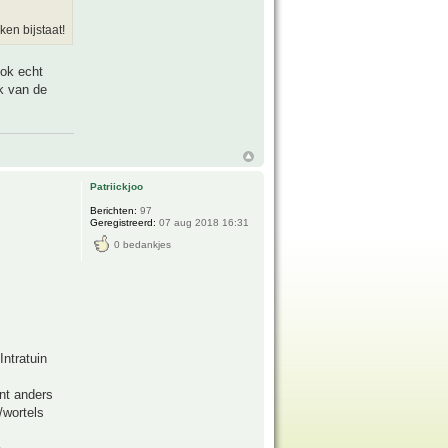
en bijstaat!
ook echt
k van de
Patriickjoo
Berichten:
97
Geregistreerd:
07 aug 2018 16:31
0 bedankjes
Intratuin
ant anders
/wortels