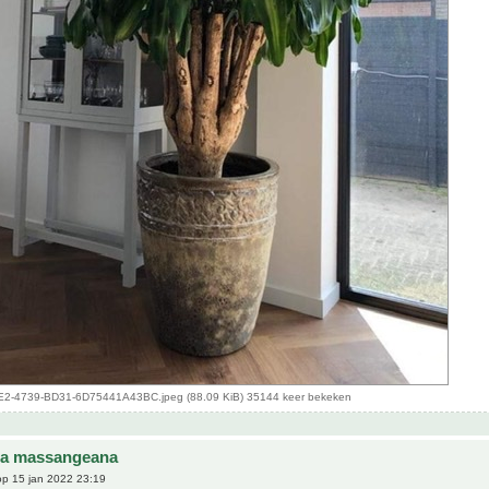
-4739-BD31-6D75441A43BC.jpeg (88.09 KiB) 35144 keer bekeken
na massangeana
p 15 jan 2022 23:19