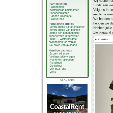
Wij hebben s
Plantenlijsten
Sinds een wee
Palmbomen
Volgens inter
Winterharde palmbomen
Bananenplanten
eerder te wei
Canna's (bloemriet)
We hadden onl
Palmvarens
hebben we dat
Populairste artikels
1)
Verzorging bananenplanten
Hebben jullie
2)
Verzorging van palmen
Zie bijgaand 
3)
Hoe een bananenplant
beschermen in de winter?
4)
De 10 winterhardste
BIJLAGEN
palmbomen ter wereld
5)
Zaaien van avocado
Handige pagina's
Exoten adressen
Veel gestelde vragen
Hoe foto's uploaden
Richtlijnen
Disclaimer
Link naar ons
Links
SPONSORS