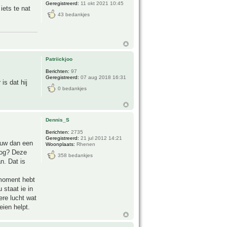
Geregistreerd:
11 okt 2021 10:45
iets te nat
43 bedankjes
Patriickjoo
Berichten:
97
Geregistreerd:
07 aug 2018 16:31
is dat hij
0 bedankjes
Dennis_S
Berichten:
2735
Geregistreerd:
21 jul 2012 14:21
duw dan een
Woonplaats:
Rhenen
oog? Deze
358 bedankjes
n. Dat is
 moment hebt
 staat ie in
ere lucht wat
eien helpt.