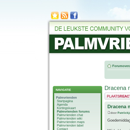
Forumoverz
Dracena 
NAVIGATIE
Plaats een reactie
Palmvrienden
Startpagina
Agenda
Dracena 
Kortingskaart
Palmvrienden forums
door
Patriick
Palmvrienden chat
Palmvrienden wiki
Goedemiddag
Palmvrienden maps
Palmvrienden label
Contact