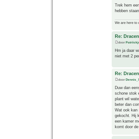
Trek hem eens
hebben staan.
We are here to 
Re: Drace
door
Patriick
Hm ja daar wa
niet met 2 per
Re: Drace
door
Dennis_
Duw dan eens
schone stok 
plant wil wat
beter dan con
Wat ook kan 
gekocht. Hij 
een kamer met
komt door de 