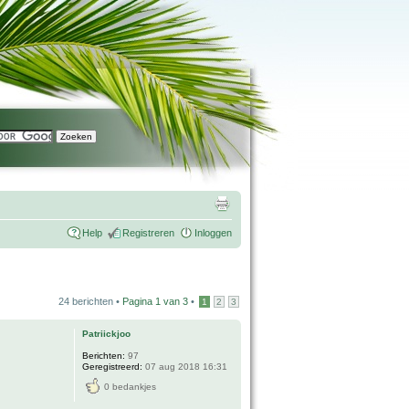
Help
Registreren
Inloggen
24 berichten •
Pagina
1
van
3
•
1
2
3
Patriickjoo
Berichten:
97
Geregistreerd:
07 aug 2018 16:31
0 bedankjes