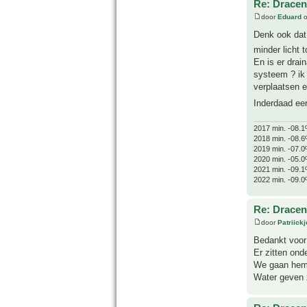
Re: Drace
door
Eduard
o
Denk ook dat 
minder licht 
En is er drai
systeem ? ik
verplaatsen e
Inderdaad ee
2017 min. -08.1
2018 min. -08.6
2019 min. -07.0
2020 min. -05.0
2021 min. -09.1
2022 min. -09.0
Re: Drace
door
Patriick
Bedankt voor 
Er zitten ond
We gaan hem v
Water geven z