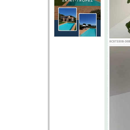
8C87330B-36B3