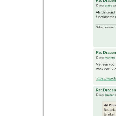
Re: Drace
door
draco
op
Als de grond 
functioneren 
"Alleen mensen d
Re: Drace
door
marinus
Met een vocht
Vaak doe ik d
https://www.b
Re: Drace
door
tankton
o
Patri
Bedankt 
Er zitte