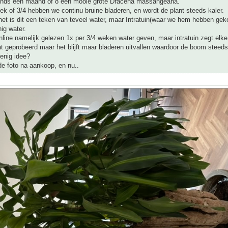
inds een maand of 8 een mooie grote Dracena massangeana.
k of 3/4 hebben we continu bruine bladeren, en wordt de plant steeds kaler.
net is dit een teken van teveel water, maar Intratuin(waar we hem hebben gek
nig water.
ine namelijk gelezen 1x per 3/4 weken water geven, maar intratuin zegt elke
 geprobeerd maar het blijft maar bladeren uitvallen waardoor de boom steeds
 enig idee?
de foto na aankoop, en nu..