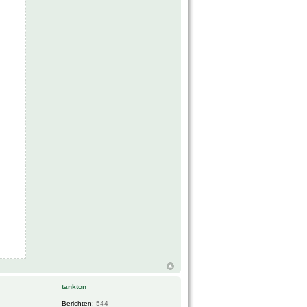
tankton
Berichten:
544