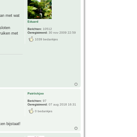
kan met wat
Eduard
sloten
Berichten:
10512
Geregistreerd:
30 nov 2009 22:59
ruiken met
1039 bedankjes
Patriickjoo
Berichten:
97
Geregistreerd:
07 aug 2018 16:31
0 bedankjes
en bijstaat!