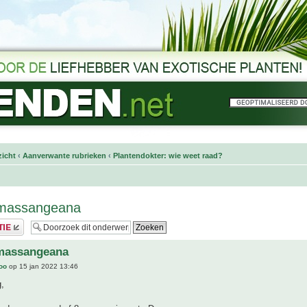
icht
‹
Aanverwante rubrieken
‹
Plantendokter: wie weet raad?
massangeana
massangeana
joo
op 15 jan 2022 13:46
,