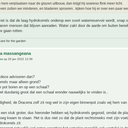
hem verplaatsen naar de glazen uitbouw, dan krijgt hij sowieso flink meer licht.
ven zullen we minderen, en bladeren sproeien.. kijken hoe hij er over een paar wek
iet is dat de laag hydrokorrels onderop een soort waterreservoir wordt, snap 
aarom mensen dat blijven aanraden. Water zakt door de aarde om buiten berei
te gaan rotten.
care for the garden
na massangeana
joo
op 20 jan 2022 12:39
n deze adviseren dan?
rrels maar alleen grond?
e pot boren en op een schaal?
l dusdanig groot dat een schaal eronder nauwelijks te vinden is..
digheid; de Dracena zelf zit nog wel in zijn eigen binnenpot zoals wij hem van 
s een stuk groter, dus hieronder hebben wij hydrokorrels gegooid, omdat de pl
oeg kwam te staan. Het is dus niet zo dat de plant rechtstreeks met zijn voet
rokorrels zit.