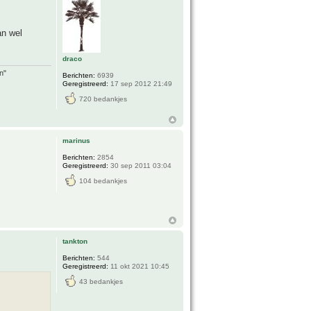
an wel
draco
n"
Berichten:
6939
Geregistreerd:
17 sep 2012 21:49
720 bedankjes
marinus
Berichten:
2854
Geregistreerd:
30 sep 2011 03:04
104 bedankjes
tankton
Berichten:
544
Geregistreerd:
11 okt 2021 10:45
43 bedankjes