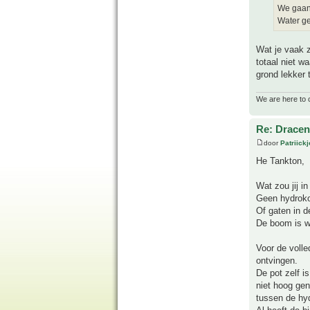
We gaan 
Water ge
Wat je vaak z
totaal niet w
grond lekker 
We are here to 
Re: Drace
door
Patriick
He Tankton,
Wat zou jij i
Geen hydroko
Of gaten in d
De boom is we
Voor de volle
ontvingen.
De pot zelf i
niet hoog gen
tussen de hyd