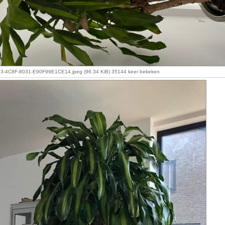
-4C8F-8031-E90F99E1CE14.jpeg (96.34 KiB) 35144 keer bekeken