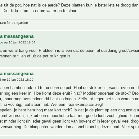
 uit de pot, hoe nat is de aarde? Deze planten kun je beter iets te droog dan 
 Die dikke stam is er om water op te slaan.
care for the garden
na massangeana
joo
op 16 jan 2022 18:04
ren we al bang voor. Probleem is alleen dat de boom al dusdanig groot/zwaar 
sonen te tillen of uit de pot te krijgen is
na massangeana
S
op 16 jan 2022 18:20
 een bamboestok oid tot onderin de pot. Haal de stok er uit, wacht even en 
er nog een keer in. Hoe komt deze eruit? Nat? Modder onderaan de stok? Dr
er, maar mag tussendoor idd best opdrogen. Zelfs tot tegen het slap worden aa
tinu vochtig, laat staan nat. Wel een fraai exemplaar zeg!
spelen, je hebt hem nog maar kort toch? Is dat je de plant op een ongunstig
komt waarschijnlijk uit een mooie lichte kas met goede luchtvochtigheid. En nu
 minder licht (in ieder geval geen licht van boven) of in ieder geval veel drog
verwarming. De bladpunten worden dan al snel bruin bij deze soort. Veel spro