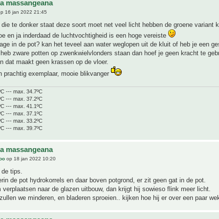
na massangeana
p 16 jan 2022 21:45
die te donker staat deze soort moet net veel licht hebben de groene variant 
toe en ja inderdaad de luchtvochtigheid is een hoge vereiste
nage in de pot? kan het teveel aan water weglopen uit de kluit of heb je een ge
 heb zware potten op zwenkwielvlonders staan dan hoef je geen kracht te geb
n dat maakt geen krassen op de vloer.
n prachtig exemplaar, mooie blikvanger
ºC --- max. 34.7ºC
ºC --- max. 37.2ºC
ºC --- max. 41.1ºC
ºC --- max. 37.1ºC
ºC --- max. 33.2ºC
ºC --- max. 39.7ºC
na massangeana
joo
op 18 jan 2022 10:20
de tips.
erin de pot hydrokorrels en daar boven potgrond, er zit geen gat in de pot.
erplaatsen naar de glazen uitbouw, dan krijgt hij sowieso flink meer licht.
ullen we minderen, en bladeren sproeien.. kijken hoe hij er over een paar wek