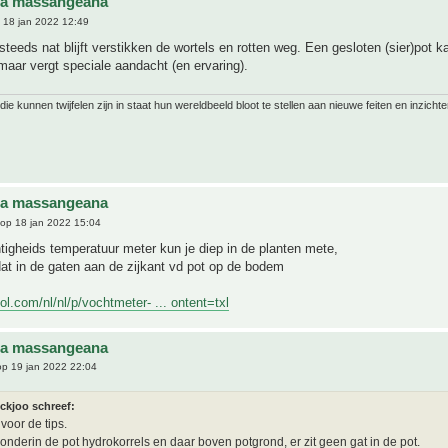
na massangeana
 18 jan 2022 12:49
steeds nat blijft verstikken de wortels en rotten weg. Een gesloten (sier)pot k
maar vergt speciale aandacht (en ervaring).
ie kunnen twijfelen zijn in staat hun wereldbeeld bloot te stellen aan nieuwe feiten en inzichte
na massangeana
op 18 jan 2022 15:04
igheids temperatuur meter kun je diep in de planten mete,
at in de gaten aan de zijkant vd pot op de bodem
ol.com/nl/nl/p/vochtmeter- ... ontent=txl
na massangeana
p 19 jan 2022 22:04
ickjoo schreef:
voor de tips.
n onderin de pot hydrokorrels en daar boven potgrond, er zit geen gat in de pot.