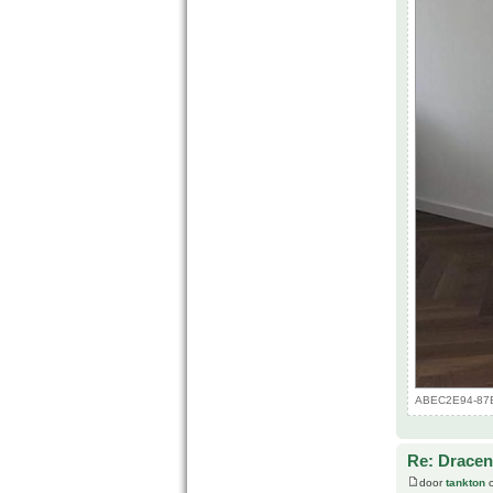
ABEC2E94-87E2
Re: Drace
door
tankton
o