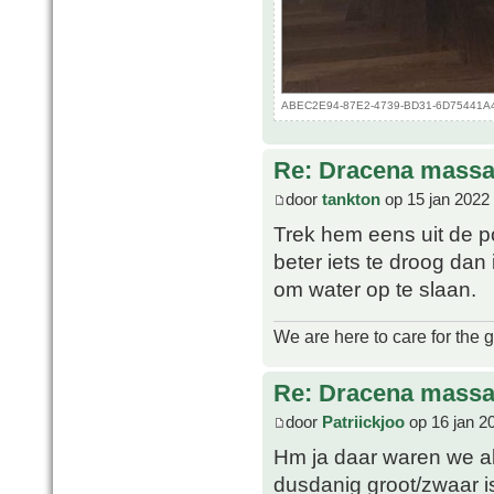
ABEC2E94-87E2-4739-BD31-6D75441A43B
Re: Dracena mass
door
tankton
op 15 jan 2022
Trek hem eens uit de p
beter iets te droog dan 
om water op te slaan.
We are here to care for the 
Re: Dracena mass
door
Patriickjoo
op 16 jan 2
Hm ja daar waren we al
dusdanig groot/zwaar is 