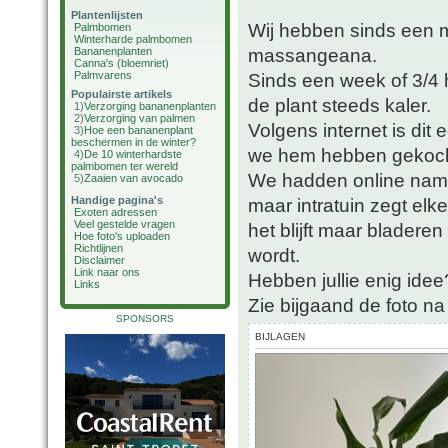
Plantenlijsten
Wij hebben sinds een 
Palmbomen
Winterharde palmbomen
massangeana.
Bananenplanten
Canna's (bloemriet)
Palmvarens
Sinds een week of 3/4 
Populairste artikels
de plant steeds kaler.
1)
Verzorging bananenplanten
2)
Verzorging van palmen
Volgens internet is dit
3)
Hoe een bananenplant
beschermen in de winter?
we hem hebben gekocht)
4)
De 10 winterhardste
palmbomen ter wereld
We hadden online name
5)
Zaaien van avocado
Handige pagina's
maar intratuin zegt el
Exoten adressen
Veel gestelde vragen
het blijft maar bladere
Hoe foto's uploaden
Richtlijnen
wordt.
Disclaimer
Link naar ons
Hebben jullie enig idee
Links
Zie bijgaand de foto na
SPONSORS
BIJLAGEN