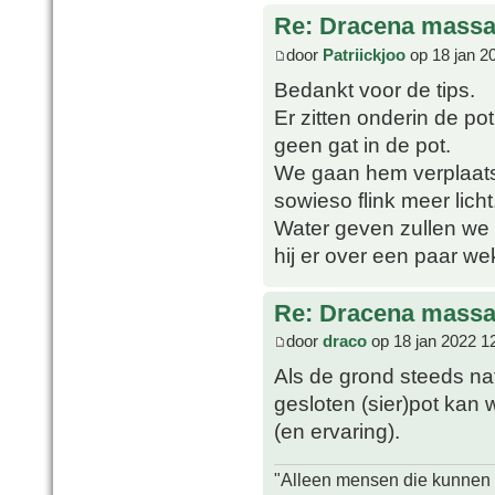
Re: Dracena mass
door
Patriickjoo
op 18 jan 2
Bedankt voor de tips.
Er zitten onderin de po
geen gat in de pot.
We gaan hem verplaatse
sowieso flink meer licht
Water geven zullen we 
hij er over een paar wek
Re: Dracena mass
door
draco
op 18 jan 2022 1
Als de grond steeds nat
gesloten (sier)pot kan
(en ervaring).
"Alleen mensen die kunnen tw