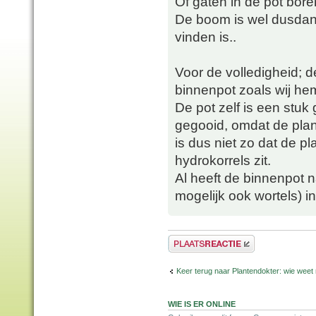
Of gaten in de pot bor
De boom is wel dusdani
vinden is..
Voor de volledigheid; de
binnenpot zoals wij hem
De pot zelf is een stuk
gegooid, omdat de plan
is dus niet zo dat de pl
hydrokorrels zit.
Al heeft de binnenpot n
mogelijk ook wortels) i
Plaats een reactie
Keer terug naar Plantendokter: wie weet
WIE IS ER ONLINE