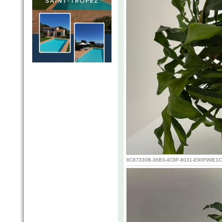
8C87330B-36B3-4C8F-8031-E90F99E1CE1