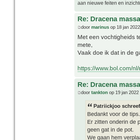
aan nieuwe feiten en inzich
Re: Dracena mass
door
marinus
op 18 jan 2022
Met een vochtigheids t
mete,
Vaak doe ik dat in de 
https://www.bol.com/nl/n
Re: Dracena mass
door
tankton
op 19 jan 2022
Patriickjoo schreef
Bedankt voor de tips.
Er zitten onderin de 
geen gat in de pot.
We gaan hem verplaat