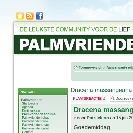
Forumoverzicht
‹
Aanverwante rub
Dracena massangeana
NAVIGATIE
Plaats een reactie
Palmvrienden
Startpagina
Agenda
Dracena massan
Kortingskaart
Palmvrienden forums
door
Patriickjoo
op 15 jan 2
Palmvrienden chat
Palmvrienden wiki
Palmvrienden maps
Goedemiddag,
Palmvrienden label
Contact