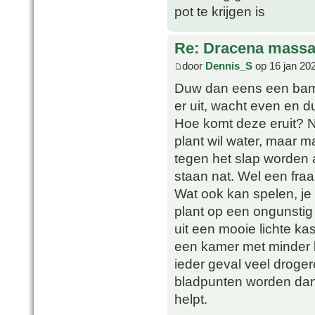
pot te krijgen is
Re: Dracena mass
door
Dennis_S
op 16 jan 20
Duw dan eens een bambo
er uit, wacht even en 
Hoe komt deze eruit? 
plant wil water, maar m
tegen het slap worden a
staan nat. Wel een fra
Wat ook kan spelen, je
plant op een ongunstig
uit een mooie lichte ka
een kamer met minder li
ieder geval veel droge
bladpunten worden dan a
helpt.