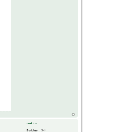
tankton
Berichten:
544