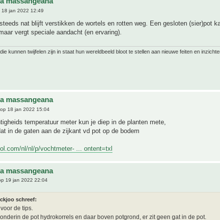
na massangeana
 18 jan 2022 12:49
steeds nat blijft verstikken de wortels en rotten weg. Een gesloten (sier)pot k
maar vergt speciale aandacht (en ervaring).
ie kunnen twijfelen zijn in staat hun wereldbeeld bloot te stellen aan nieuwe feiten en inzichte
na massangeana
op 18 jan 2022 15:04
igheids temperatuur meter kun je diep in de planten mete,
at in de gaten aan de zijkant vd pot op de bodem
ol.com/nl/nl/p/vochtmeter- ... ontent=txl
na massangeana
p 19 jan 2022 22:04
ickjoo schreef:
voor de tips.
n onderin de pot hydrokorrels en daar boven potgrond, er zit geen gat in de pot.