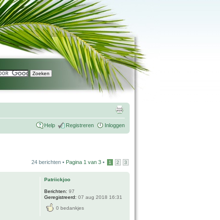
Help
Registreren
Inloggen
24 berichten •
Pagina
1
van
3
•
1
2
3
Patriickjoo
Berichten:
97
Geregistreerd:
07 aug 2018 16:31
0 bedankjes