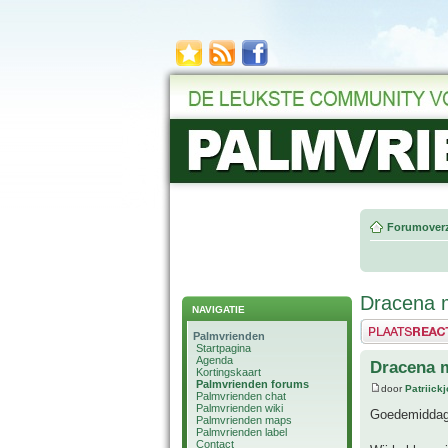
Forumoverz
Dracena 
NAVIGATIE
Plaats een reactie
Palmvrienden
Startpagina
Agenda
Dracena 
Kortingskaart
Palmvrienden forums
door
Patriick
Palmvrienden chat
Palmvrienden wiki
Goedemiddag
Palmvrienden maps
Palmvrienden label
Contact