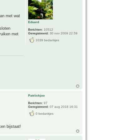
kan met wat
Eduard
sloten
Berichten:
10512
Geregistreerd:
30 nov 2009 22:59
ruiken met
1039 bedankjes
Patriickjoo
Berichten:
97
Geregistreerd:
07 aug 2018 16:31
0 bedankjes
en bijstaat!