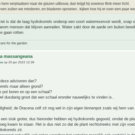
hem verplaatsen naar de glazen uitbouw, dan krijgt hij sowieso flink meer licht.
ven zullen we minderen, en bladeren sproeien.. kijken hoe hij er over een paar wek
iet is dat de laag hydrokorrels onderop een soort waterreservoir wordt, snap 
aarom mensen dat blijven aanraden. Water zakt door de aarde om buiten berei
te gaan rotten.
care for the garden
na massangeana
joo
op 20 jan 2022 12:39
n deze adviseren dan?
rrels maar alleen grond?
e pot boren en op een schaal?
l dusdanig groot dat een schaal eronder nauwelijks te vinden is..
digheid; de Dracena zelf zit nog wel in zijn eigen binnenpot zoals wij hem van 
s een stuk groter, dus hieronder hebben wij hydrokorrels gegooid, omdat de pl
oeg kwam te staan. Het is dus niet zo dat de plant rechtstreeks met zijn voet
rokorrels zit.