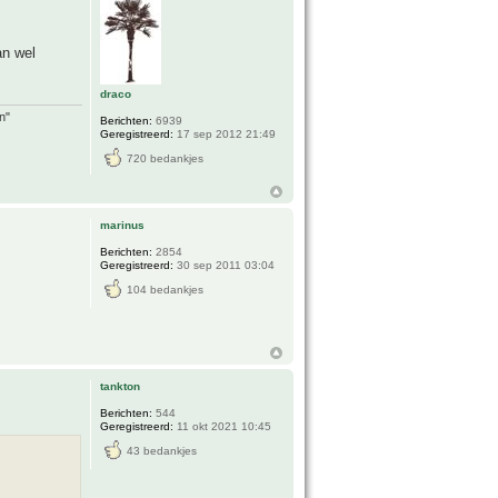
an wel
draco
n"
Berichten:
6939
Geregistreerd:
17 sep 2012 21:49
720 bedankjes
marinus
Berichten:
2854
Geregistreerd:
30 sep 2011 03:04
104 bedankjes
tankton
Berichten:
544
Geregistreerd:
11 okt 2021 10:45
43 bedankjes