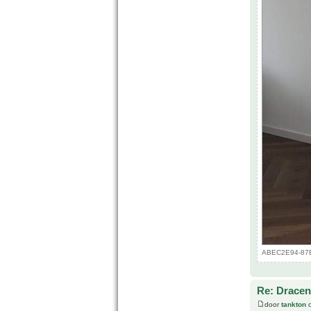
ABEC2E94-87E2
Re: Drace
door
tankton
o