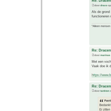
Re: Drace
door
draco
op
Als de grond 
functioneren 
"Alleen mensen d
Re: Drace
door
marinus
Met een vocht
Vaak doe ik d
https://www.b
Re: Drace
door
tankton
o
Patri
Bedankt 
Er zitte