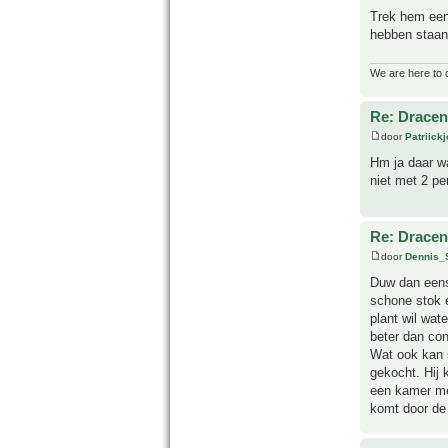
Trek hem eens
hebben staan.
We are here to 
Re: Drace
door
Patriick
Hm ja daar wa
niet met 2 per
Re: Drace
door
Dennis_
Duw dan eens
schone stok 
plant wil wat
beter dan con
Wat ook kan 
gekocht. Hij 
een kamer met
komt door de 