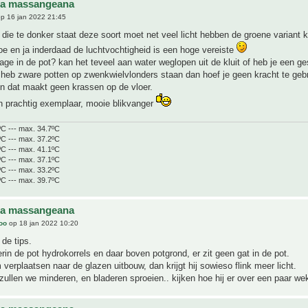
na massangeana
p 16 jan 2022 21:45
die te donker staat deze soort moet net veel licht hebben de groene variant 
toe en ja inderdaad de luchtvochtigheid is een hoge vereiste
nage in de pot? kan het teveel aan water weglopen uit de kluit of heb je een ge
 heb zware potten op zwenkwielvlonders staan dan hoef je geen kracht te geb
n dat maakt geen krassen op de vloer.
n prachtig exemplaar, mooie blikvanger
ºC --- max. 34.7ºC
ºC --- max. 37.2ºC
ºC --- max. 41.1ºC
ºC --- max. 37.1ºC
ºC --- max. 33.2ºC
ºC --- max. 39.7ºC
na massangeana
joo
op 18 jan 2022 10:20
de tips.
erin de pot hydrokorrels en daar boven potgrond, er zit geen gat in de pot.
erplaatsen naar de glazen uitbouw, dan krijgt hij sowieso flink meer licht.
ullen we minderen, en bladeren sproeien.. kijken hoe hij er over een paar wek