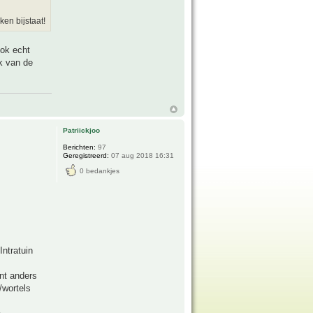
en bijstaat!
ook echt
k van de
Patriickjoo
Berichten:
97
Geregistreerd:
07 aug 2018 16:31
0 bedankjes
Intratuin
ant anders
/wortels