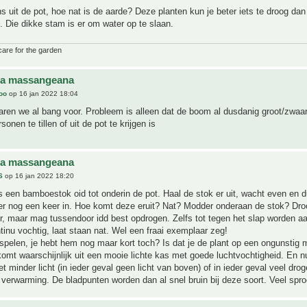
 uit de pot, hoe nat is de aarde? Deze planten kun je beter iets te droog dan 
 Die dikke stam is er om water op te slaan.
care for the garden
na massangeana
joo
op 16 jan 2022 18:04
ren we al bang voor. Probleem is alleen dat de boom al dusdanig groot/zwaar 
sonen te tillen of uit de pot te krijgen is
na massangeana
S
op 16 jan 2022 18:20
 een bamboestok oid tot onderin de pot. Haal de stok er uit, wacht even en 
er nog een keer in. Hoe komt deze eruit? Nat? Modder onderaan de stok? Dr
er, maar mag tussendoor idd best opdrogen. Zelfs tot tegen het slap worden aa
tinu vochtig, laat staan nat. Wel een fraai exemplaar zeg!
spelen, je hebt hem nog maar kort toch? Is dat je de plant op een ongunstig
komt waarschijnlijk uit een mooie lichte kas met goede luchtvochtigheid. En nu
 minder licht (in ieder geval geen licht van boven) of in ieder geval veel drog
verwarming. De bladpunten worden dan al snel bruin bij deze soort. Veel spro