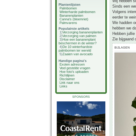
Wij hebben s
Plantenlijsten
Sinds een wee
Palmbomen
Volgens inter
Winterharde palmbomen
Bananenplanten
eerder te wei
Canna's (bloemriet)
We hadden onl
Palmvarens
hebben we dat
Populairste artikels
1)
Verzorging bananenplanten
Hebben jullie
2)
Verzorging van palmen
Zie bijgaand 
3)
Hoe een bananenplant
beschermen in de winter?
4)
De 10 winterhardste
BIJLAGEN
palmbomen ter wereld
5)
Zaaien van avocado
Handige pagina's
Exoten adressen
Veel gestelde vragen
Hoe foto's uploaden
Richtlijnen
Disclaimer
Link naar ons
Links
SPONSORS