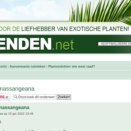
icht
‹
Aanverwante rubrieken
‹
Plantendokter: wie weet raad?
massangeana
massangeana
joo
op 15 jan 2022 13:46
,