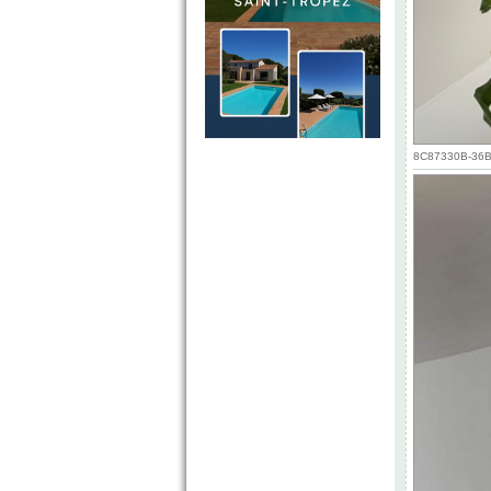
8C87330B-36B3