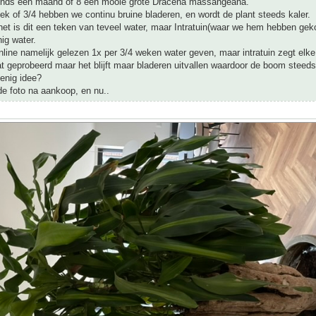
inds een maand of 8 een mooie grote Dracena massangeana.
k of 3/4 hebben we continu bruine bladeren, en wordt de plant steeds kaler.
net is dit een teken van teveel water, maar Intratuin(waar we hem hebben gek
nig water.
ine namelijk gelezen 1x per 3/4 weken water geven, maar intratuin zegt elke
 geprobeerd maar het blijft maar bladeren uitvallen waardoor de boom steeds
 enig idee?
de foto na aankoop, en nu..