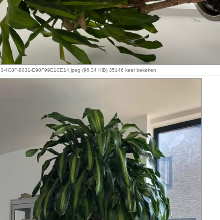
-4C8F-8031-E90F99E1CE14.jpeg (96.34 KiB) 35146 keer bekeken