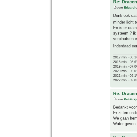
Re: Drace
door
Eduard
o
Denk ook dat 
minder licht 
En is er drai
systeem ? ik
verplaatsen e
Inderdaad ee
2017 min. -08.1
2018 min. -08.6
2019 min. -07.0
2020 min. -05.0
2021 min. -09.1
2022 min. -09.0
Re: Drace
door
Patriick
Bedankt voor 
Er zitten ond
We gaan hem v
Water geven z