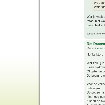
We gaan 
Water ge
Wat je vaak z
totaal niet w
grond lekker 
We are here to 
Re: Drace
door
Patriick
He Tankton,
Wat zou jij i
Geen hydroko
Of gaten in d
De boom is we
Voor de volle
ontvingen.
De pot zelf i
niet hoog gen
tussen de hyd