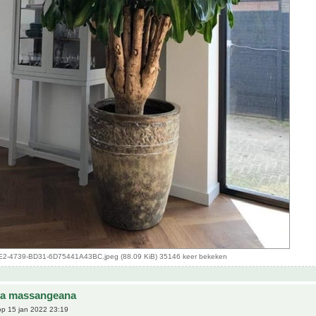
-4739-BD31-6D75441A43BC.jpeg (88.09 KiB) 35146 keer bekeken
na massangeana
p 15 jan 2022 23:19