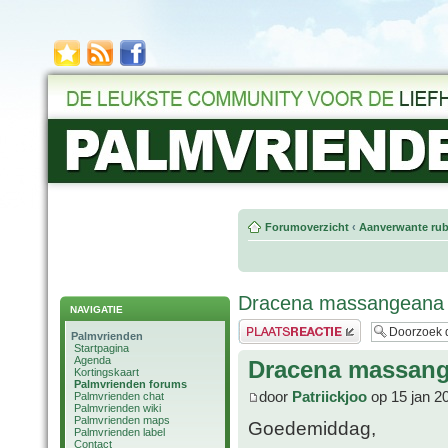
Forumoverzicht
‹
Aanverwante rub
Dracena massangeana
NAVIGATIE
Plaats een reactie
Palmvrienden
Startpagina
Agenda
Dracena massan
Kortingskaart
Palmvrienden forums
door
Patriickjoo
op 15 jan 2
Palmvrienden chat
Palmvrienden wiki
Palmvrienden maps
Goedemiddag,
Palmvrienden label
Contact