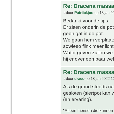
Re: Dracena mass
door
Patriickjoo
op 18 jan 2
Bedankt voor de tips.
Er zitten onderin de po
geen gat in de pot.
We gaan hem verplaatse
sowieso flink meer licht
Water geven zullen we 
hij er over een paar wek
Re: Dracena mass
door
draco
op 18 jan 2022 1
Als de grond steeds nat
gesloten (sier)pot kan
(en ervaring).
"Alleen mensen die kunnen tw