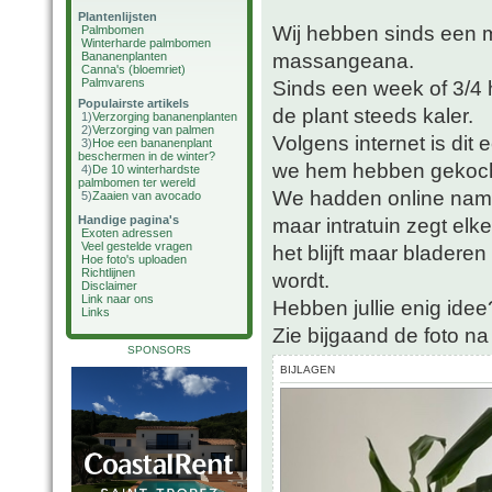
Plantenlijsten
Wij hebben sinds een 
Palmbomen
Winterharde palmbomen
massangeana.
Bananenplanten
Canna's (bloemriet)
Palmvarens
Sinds een week of 3/4 
Populairste artikels
de plant steeds kaler.
1)
Verzorging bananenplanten
2)
Verzorging van palmen
Volgens internet is dit
3)
Hoe een bananenplant
beschermen in de winter?
we hem hebben gekocht)
4)
De 10 winterhardste
palmbomen ter wereld
We hadden online name
5)
Zaaien van avocado
Handige pagina's
maar intratuin zegt el
Exoten adressen
Veel gestelde vragen
het blijft maar bladere
Hoe foto's uploaden
Richtlijnen
wordt.
Disclaimer
Link naar ons
Hebben jullie enig idee
Links
Zie bijgaand de foto na
SPONSORS
BIJLAGEN