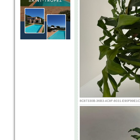
8C87330B-36B3-4C8F-8031-E90F99E1CE1