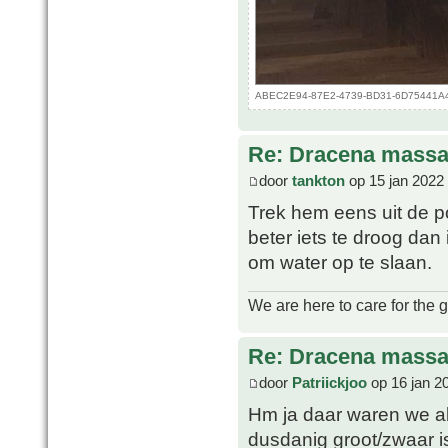
ABEC2E94-87E2-4739-BD31-6D75441A43B
Re: Dracena mass
door
tankton
op 15 jan 2022
Trek hem eens uit de p
beter iets te droog dan 
om water op te slaan.
We are here to care for the 
Re: Dracena mass
door
Patriickjoo
op 16 jan 2
Hm ja daar waren we al
dusdanig groot/zwaar is 