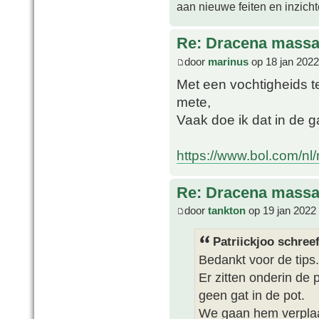
aan nieuwe feiten en inzich
Re: Dracena mass
door
marinus
op 18 jan 2022
Met een vochtigheids t
mete,
Vaak doe ik dat in de 
https://www.bol.com/nl/n
Re: Dracena mass
door
tankton
op 19 jan 2022
Patriickjoo schreef
Bedankt voor de tips.
Er zitten onderin de 
geen gat in de pot.
We gaan hem verplaat