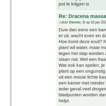
pot te krijgen is
Re: Dracena mass
door
Dennis_S
op 16 jan 20
Duw dan eens een bambo
er uit, wacht even en 
Hoe komt deze eruit? 
plant wil water, maar m
tegen het slap worden a
staan nat. Wel een fra
Wat ook kan spelen, je
plant op een ongunstig
uit een mooie lichte ka
een kamer met minder li
ieder geval veel droge
bladpunten worden dan a
helpt.