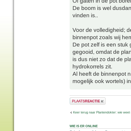
Of gaten in de pot bor
De boom is wel dusdani
vinden is..
Voor de volledigheid; de
binnenpot zoals wij hem
De pot zelf is een stuk
gegooid, omdat de plan
is dus niet zo dat de pl
hydrokorrels zit.
Al heeft de binnenpot n
mogelijk ook wortels) i
Plaats een reactie
Keer terug naar Plantendokter: wie weet
WIE IS ER ONLINE