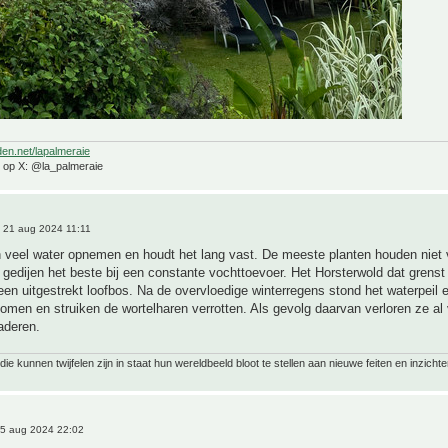
den.net/lapalmeraie
e op X: @la_palmeraie
 21 aug 2024 11:11
n veel water opnemen en houdt het lang vast. De meeste planten houden niet
gedijen het beste bij een constante vochttoevoer. Het Horsterwold dat grens
 een uitgestrekt loofbos. Na de overvloedige winterregens stond het waterpeil 
bomen en struiken de wortelharen verrotten. Als gevolg daarvan verloren ze al 
aderen.
ie kunnen twijfelen zijn in staat hun wereldbeeld bloot te stellen aan nieuwe feiten en inzichte
5 aug 2024 22:02