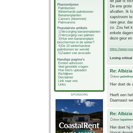
dit jaar is to
Plantenlijsten
De ene grote 
Palmbomen
afvallen. Ik 
Winterharde palmbomen
Bananenplanten
sapstroom te
Canna's (bloemriet)
rare geur, da
Palmvarens
zo. Zou het 
Populairste artikels
1)
Verzorging bananenplanten
enkele dagen 
2)
Verzorging van palmen
deze geur en
3)
Hoe een bananenplant
beschermen in de winter?
4)
De 10 winterhardste
https://www.yo
palmbomen ter wereld
5)
Zaaien van avocado
Losing critical
Handige pagina's
Exoten adressen
Veel gestelde vragen
Re: Albizia
Hoe foto's uploaden
Richtlijnen
door
palmfre
Disclaimer
Link naar ons
Hier doet de a
Links
Heeft een he
SPONSORS
Daarnaast wei
Re: Albizia
door
lapalmer
Hier doet hij
Vooral droogt