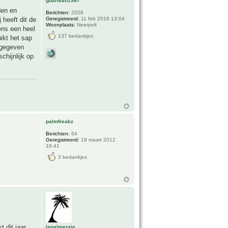
guardian1967
den en
Berichten:
2028
Geregistreerd:
11 feb 2016 13:04
 heeft dit de
Woonplaats:
Neerpelt
ens een heel
137 bedankjes
ikt het sap
 gegeven
chijnlijk op
palmfreakz
Berichten:
64
Geregistreerd:
19 maart 2012
16:41
3 bedankjes
 dit jaar.
lapalmeraie