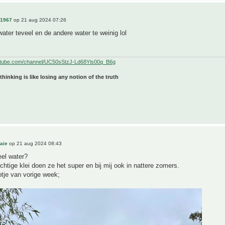
n1967
op 21 aug 2024 07:26
ater teveel en de andere water te weinig lol
utube.com/channel/UC50sStzJ-Ld68Yis00q_B6g
 thinking is like losing any notion of the truth
aie
op 21 aug 2024 08:43
eel water?
chtige klei doen ze het super en bij mij ook in nattere zomers.
otje van vorige week;