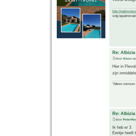
http://palmvrien
volg lapalmerai
Re: Albizia
door
draco
op
Hier in Flevo
zijn inmiddel
"Alleen mensen d
Re: Albizia
door
PeterHo
Ik heb er 3.
Eentje heeft 