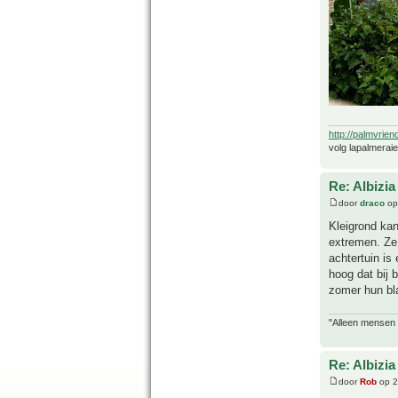
http://palmvrien
volg lapalmerai
Re: Albizia
door
draco
op
Kleigrond ka
extremen. Ze 
achtertuin is
hoog dat bij 
zomer hun bl
"Alleen mensen d
Re: Albizia
door
Rob
op 2