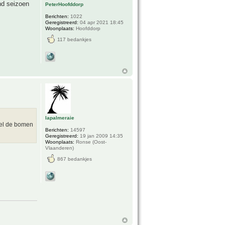
nd seizoen
PeterHoofddorp
Berichten:
1022
Geregistreerd:
04 apr 2021 18:45
Woonplaats:
Hoofddorp
117 bedankjes
lapalmeraie
eel de bomen
Berichten:
14597
Geregistreerd:
19 jan 2009 14:35
Woonplaats:
Ronse (Oost-
Vlaanderen)
867 bedankjes