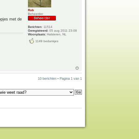
Rob
Beheerder
opjes met de
Berichten:
11514
Geregistreerd:
05 aug 2011 23:08
Woonplaats:
Halsteren, NL
1149 bedankjes
10 berichten • Pagina
1
van
1