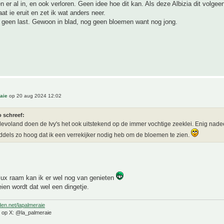
er al in, en ook verloren. Geen idee hoe dit kan. Als deze Albizia dit volgee
at ie eruit en zet ik wat anders neer.
 geen last. Gewoon in blad, nog geen bloemen want nog jong.
aie
op 20 aug 2024 12:02
o schreef:
Flevoland doen de Ivy's het ook uitstekend op de immer vochtige zeeklei. Enig nad
iddels zo hoog dat ik een verrekijker nodig heb om de bloemen te zien.
lux raam kan ik er wel nog van genieten
en wordt dat wel een dingetje.
den.net/lapalmeraie
e op X: @la_palmeraie