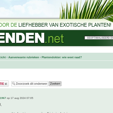
icht
‹
Aanverwante rubrieken
‹
Plantendokter: wie weet raad?
n1967
op 17 aug 2024 07:05
l,