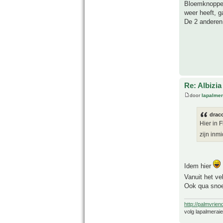
Bloemknoppen 
weer heeft, ga
De 2 anderen
Re: Albizia
door
lapalmer
drac
Hier in 
zijn inm
Idem hier
Vanuit het ve
Ook qua snoei
http://palmvrien
volg lapalmerai