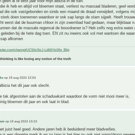
ch geen al te best jaar voor mijn albizia in de tuin.
die ik heb en altijd vol bloemen staat, verliest nu massaal bladeren, geel wor
had die ook vastgebonden en sinds een maand de draad verwijdert, volgens mij
 sterk doen toenemen waardoor er ook sap langs de stam sijpelt. Heeft trouw
cht eerst dat de buurman chloor in zijn zwembad had gedaan, maar blijkbaar ru
kunnen dat de massale regenval de boosdoener is? Heb zelfs nog extra water
geleden bij de hete dag toen. EN zit nu ineens ook vol met wantsen die waars
 sap afkomen
utube.com/channel/UC50sStzJ-Ld68Yis00q_B6g
 thinking is like losing any notion of the truth
akz
op 19 aug 2024 12:04
lbizia het dit jaar ook slecht.
le tak afgestoten aan de schaduwkant waardoor de vorm niet mooi meer is.
nig bloemen dit jaar en ook laat in blad.
aie
op 19 aug 2024 13:23
 het juist heel goed. Andere jaren heb ik beduidend meer bladverlies.
e is een dingetje merk ik en zo lang is het hier nu ook niet warm/droog geweest