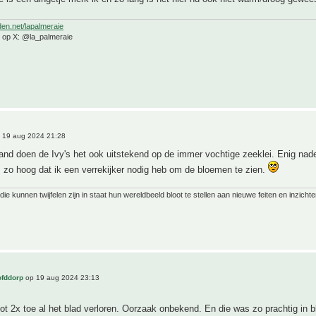
den.net/lapalmeraie
e op X: @la_palmeraie
 19 aug 2024 21:28
land doen de Ivy's het ook uitstekend op de immer vochtige zeeklei. Enig na
s zo hoog dat ik een verrekijker nodig heb om de bloemen te zien.
ie kunnen twijfelen zijn in staat hun wereldbeeld bloot te stellen aan nieuwe feiten en inzichte
ofddorp
op 19 aug 2024 23:13
tot 2x toe al het blad verloren. Oorzaak onbekend. En die was zo prachtig in b