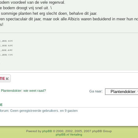
bodem voordeel van de vele regenval.
e bodem droogt vrij snel uit. \
 sommige planten het erg slecht doen, behalve dit jaar.
 spectaculair dit jaar, maar ook alle Albizis waren beduidend in meer hun n
s!
C__20/21, -9.1°C
C__21/22, -5.2°C
C__21/22, -6.9°C
C__22/23, -7.1°C
 Plantendokter: wie weet raad?
Ga naar:
NE
 forum: Geen geregistreerde gebruikers. en 9 gasten
Pwered by
phpBB
© 2000, 2002, 2005, 2007 phpBB Group
phpBB.nl Vertaling