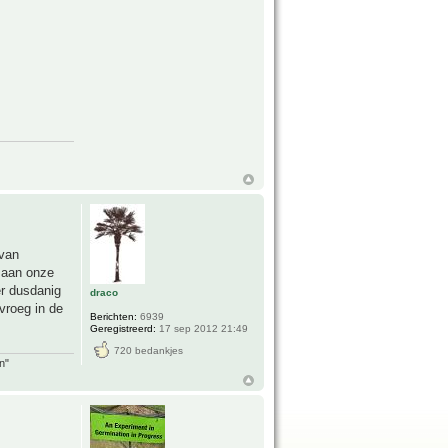
 van
t aan onze
er dusdanig
draco
vroeg in de
Berichten:
6939
Geregistreerd:
17 sep 2012 21:49
720 bedankjes
n"