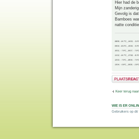
Hier had de 
Mijn zanderig
Gevolg is dat
Bamboes waren
natte conditie
08/09, -14.7°C__14/15, - 3.6°
09/10, -10.0°C__15/16, - 5.9°
10/11, - 7.9°C__16/17, - 7.9°
11/12, -14.7°C__17/18, - 8.3°
12/13, - 7.9°C__18/19, - 7.5°C
13/14, - 0.8°C__19/20, - 2.8°C
Plaats een reactie
Keer terug naar
WIE IS ER ONLI
Gebruikers op dit