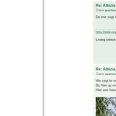
Re: Albizia
door
guardia
De ene zegt w
https://www.yo
Losing critical
Re: Albizia
door
lapalmer
We zegt te v
Bij Han op vo
Hier een foto