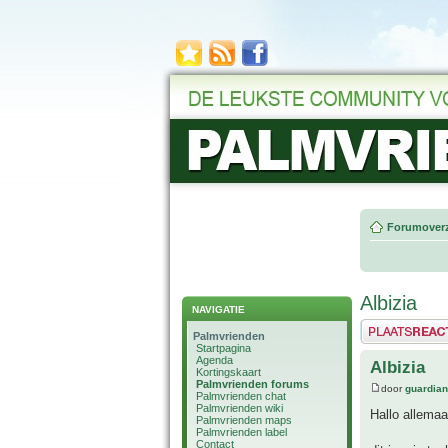
Forumoverz
Albizia
NAVIGATIE
Plaats een reactie
Palmvrienden
Startpagina
Agenda
Albizia
Kortingskaart
Palmvrienden forums
door
guardia
Palmvrienden chat
Palmvrienden wiki
Hallo allemaa
Palmvrienden maps
Palmvrienden label
Contact