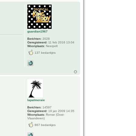
guardian1967
Berichten:
2028
Geregistreerd:
11 feb 2016 13:04
Woonplaats:
Neerpelt
137 bedankjes
lapalmeraie
Berichten:
14597
Geregistreerd:
19 jan 2009 14:35
Woonplaats:
Ronse (Oost-
Vlaanderen)
867 bedankjes