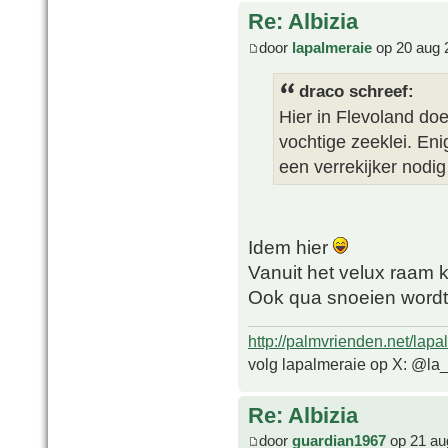
Re: Albizia
door
lapalmeraie
op 20 aug 
draco schreef:
Hier in Flevoland do
vochtige zeeklei. En
een verrekijker nodi
Idem hier
Vanuit het velux raam 
Ook qua snoeien wordt 
http://palmvrienden.net/lapa
volg lapalmeraie op X: @la
Re: Albizia
door
guardian1967
op 21 au