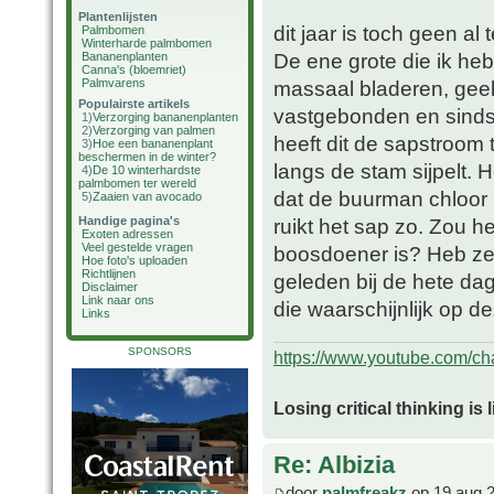
Plantenlijsten
dit jaar is toch geen al 
Palmbomen
Winterharde palmbomen
De ene grote die ik heb 
Bananenplanten
Canna's (bloemriet)
Palmvarens
massaal bladeren, geel
Populairste artikels
vastgebonden en sinds 
1)
Verzorging bananenplanten
2)
Verzorging van palmen
heeft dit de sapstroom
3)
Hoe een bananenplant
beschermen in de winter?
langs de stam sijpelt. 
4)
De 10 winterhardste
palmbomen ter wereld
dat de buurman chloor 
5)
Zaaien van avocado
Handige pagina's
ruikt het sap zo. Zou 
Exoten adressen
Veel gestelde vragen
boosdoener is? Heb ze
Hoe foto's uploaden
Richtlijnen
geleden bij de hete da
Disclaimer
Link naar ons
die waarschijnlijk op 
Links
SPONSORS
https://www.youtube.com/
Losing critical thinking is 
Re: Albizia
door
palmfreakz
op 19 aug 