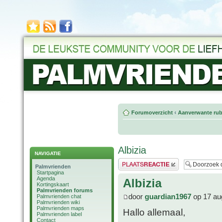
Forumoverzicht
‹
Aanverwante rub
Albizia
NAVIGATIE
Plaats een reactie
Palmvrienden
Startpagina
Agenda
Albizia
Kortingskaart
Palmvrienden forums
door
guardian1967
op 17 au
Palmvrienden chat
Palmvrienden wiki
Palmvrienden maps
Hallo allemaal,
Palmvrienden label
Contact