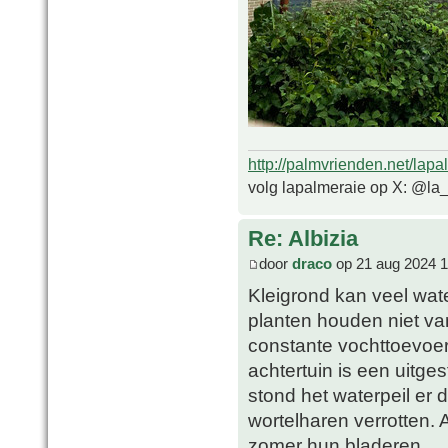
http://palmvrienden.net/lapa
volg lapalmeraie op X: @la
Re: Albizia
door
draco
op 21 aug 2024 1
Kleigrond kan veel wat
planten houden niet va
constante vochttoevoer
achtertuin is een uitge
stond het waterpeil er
wortelharen verrotten. 
zomer hun bladeren.