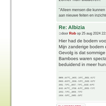
"Alleen mensen die kunnen tw
aan nieuwe feiten en inzich
Re: Albizia
door
Rob
op 25 aug 2024 22
Hier had de bodem voor
Mijn zanderige bodem dro
Gevolg is dat sommige p
Bamboes waren spectacul
beduidend in meer hun 
08/09, -14.7°C__14/15, - 3.6°C__20/21, -9.1°C
09/10, -10.0°C__15/16, - 5.9°C__21/22, -5.2°C
10/11, - 7.9°C__16/17, - 7.9°C__21/22, -6.9°C
11/12, -14.7°C__17/18, - 8.3°C__22/23, -7.1°C
12/13, - 7.9°C__18/19, - 7.5°C
13/14, - 0.8°C__19/20, - 2.8°C
Plaats een reactie