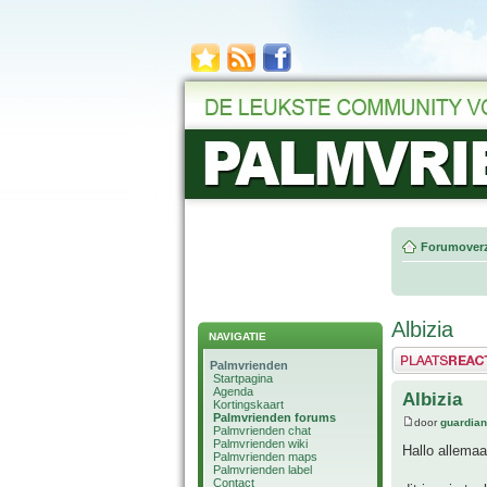
Forumoverz
Albizia
NAVIGATIE
Plaats een reactie
Palmvrienden
Startpagina
Agenda
Albizia
Kortingskaart
Palmvrienden forums
door
guardia
Palmvrienden chat
Palmvrienden wiki
Hallo allemaa
Palmvrienden maps
Palmvrienden label
Contact