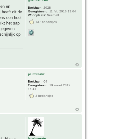
guardian1967
den en
Berichten:
2028
Geregistreerd:
11 feb 2016 13:04
 heeft dit de
Woonplaats:
Neerpelt
ens een heel
137 bedankjes
ikt het sap
 gegeven
chijnlijk op
palmfreakz
Berichten:
64
Geregistreerd:
19 maart 2012
16:41
3 bedankjes
 dit jaar.
lapalmeraie