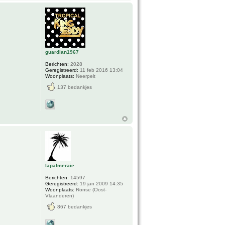
guardian1967
Berichten:
2028
Geregistreerd:
11 feb 2016 13:04
Woonplaats:
Neerpelt
137 bedankjes
lapalmeraie
Berichten:
14597
Geregistreerd:
19 jan 2009 14:35
Woonplaats:
Ronse (Oost-
Vlaanderen)
867 bedankjes