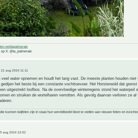
den.net/lapalmeraie
e op X: @la_palmeraie
 21 aug 2024 11:11
n veel water opnemen en houdt het lang vast. De meeste planten houden niet
gedijen het beste bij een constante vochttoevoer. Het Horsterwold dat grens
 een uitgestrekt loofbos. Na de overvloedige winterregens stond het waterpeil 
bomen en struiken de wortelharen verrotten. Als gevolg daarvan verloren ze al 
aderen.
ie kunnen twijfelen zijn in staat hun wereldbeeld bloot te stellen aan nieuwe feiten en inzichte
5 aug 2024 22:02