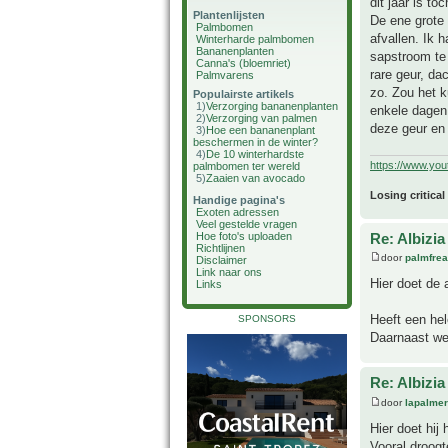
dit jaar is to
Plantenlijsten
De ene grote 
Palmbomen
afvallen. Ik 
Winterharde palmbomen
Bananenplanten
sapstroom te
Canna's (bloemriet)
rare geur, da
Palmvarens
zo. Zou het 
Populairste artikels
1)
Verzorging bananenplanten
enkele dagen 
2)
Verzorging van palmen
deze geur en
3)
Hoe een bananenplant
beschermen in de winter?
4)
De 10 winterhardste
https://www.yo
palmbomen ter wereld
5)
Zaaien van avocado
Losing critical
Handige pagina's
Exoten adressen
Veel gestelde vragen
Re: Albizia
Hoe foto's uploaden
Richtlijnen
door
palmfre
Disclaimer
Link naar ons
Hier doet de a
Links
Heeft een he
SPONSORS
Daarnaast wei
Re: Albizia
door
lapalmer
Hier doet hij
Vooral droogt