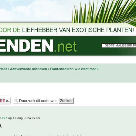
icht
‹
Aanverwante rubrieken
‹
Plantendokter: wie weet raad?
n1967
op 17 aug 2024 07:05
l,