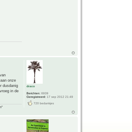
 van
t aan onze
er dusdanig
draco
vroeg in de
Berichten:
6939
Geregistreerd:
17 sep 2012 21:49
720 bedankjes
n"