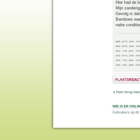
Hier had de 
Mijn zanderig
Gevolg is dat
Bamboes waren
natte conditie
08/09, -14.7°C__14/15, - 3.6°
09/10, -10.0°C__15/16, - 5.9°
10/11, - 7.9°C__16/17, - 7.9°
11/12, -14.7°C__17/18, - 8.3°
12/13, - 7.9°C__18/19, - 7.5°C
13/14, - 0.8°C__19/20, - 2.8°C
Plaats een reactie
Keer terug naar
WIE IS ER ONLI
Gebruikers op dit