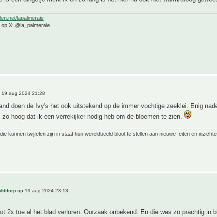
den.net/lapalmeraie
e op X: @la_palmeraie
 19 aug 2024 21:28
land doen de Ivy's het ook uitstekend op de immer vochtige zeeklei. Enig na
s zo hoog dat ik een verrekijker nodig heb om de bloemen te zien.
ie kunnen twijfelen zijn in staat hun wereldbeeld bloot te stellen aan nieuwe feiten en inzichte
ofddorp
op 19 aug 2024 23:13
tot 2x toe al het blad verloren. Oorzaak onbekend. En die was zo prachtig in b