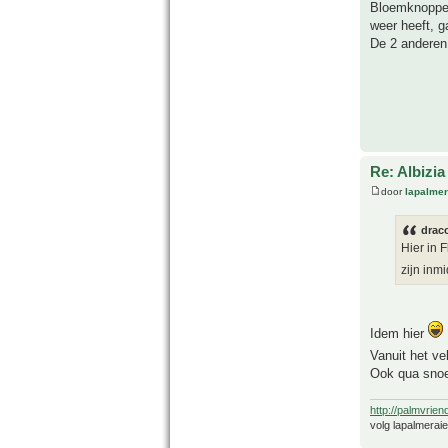
Bloemknoppen 
weer heeft, ga
De 2 anderen
Re: Albizia
door
lapalmer
drac
Hier in 
zijn inm
Idem hier
Vanuit het ve
Ook qua snoei
http://palmvrien
volg lapalmerai