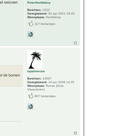
nd seizoen
PeterHoofddorp
Berichten:
1022
Geregistreerd:
04 apr 2021 18:45
Woonplaats:
Hoofddorp
117 bedankjes
lapalmeraie
eel de bomen
Berichten:
14597
Geregistreerd:
19 jan 2009 14:35
Woonplaats:
Ronse (Oost-
Vlaanderen)
867 bedankjes