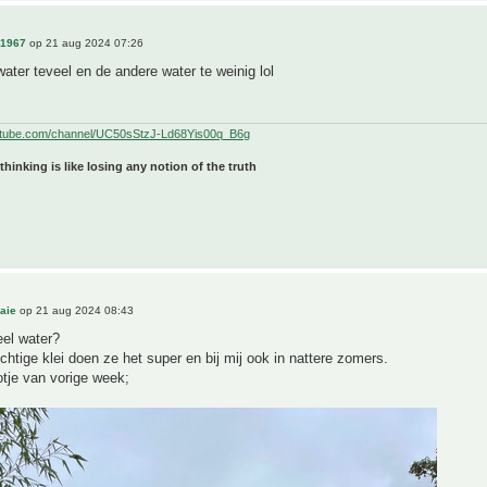
n1967
op 21 aug 2024 07:26
ater teveel en de andere water te weinig lol
utube.com/channel/UC50sStzJ-Ld68Yis00q_B6g
 thinking is like losing any notion of the truth
aie
op 21 aug 2024 08:43
eel water?
chtige klei doen ze het super en bij mij ook in nattere zomers.
otje van vorige week;