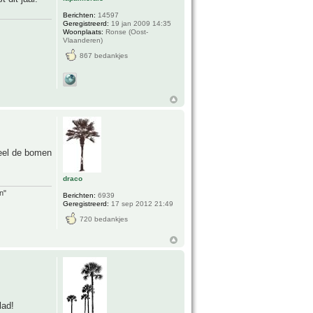
Berichten:
14597
Geregistreerd:
19 jan 2009 14:35
Woonplaats:
Ronse (Oost-
Vlaanderen)
867 bedankjes
deel de bomen
draco
n"
Berichten:
6939
Geregistreerd:
17 sep 2012 21:49
720 bedankjes
lad!