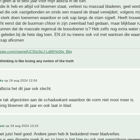
ch geen al te best jaar voor mijn albizia in de tuin.
die ik heb en altijd vol bloemen staat, verliest nu massaal bladeren, geel wor
had die ook vastgebonden en sinds een maand de draad verwijdert, volgens mij
 sterk doen toenemen waardoor er ook sap langs de stam sijpelt. Heeft trouw
cht eerst dat de buurman chloor in zijn zwembad had gedaan, maar blijkbaar ru
kunnen dat de massale regenval de boosdoener is? Heb zelfs nog extra water
geleden bij de hete dag toen. EN zit nu ineens ook vol met wantsen die waars
 sap afkomen
utube.com/channel/UC50sStzJ-Ld68Yis00q_B6g
 thinking is like losing any notion of the truth
akz
op 19 aug 2024 12:04
lbizia het dit jaar ook slecht.
le tak afgestoten aan de schaduwkant waardoor de vorm niet mooi meer is.
nig bloemen dit jaar en ook laat in blad.
aie
op 19 aug 2024 13:23
 het juist heel goed. Andere jaren heb ik beduidend meer bladverlies.
e is een dingetje merk ik en zo lang is het hier nu ook niet warm/droog geweest