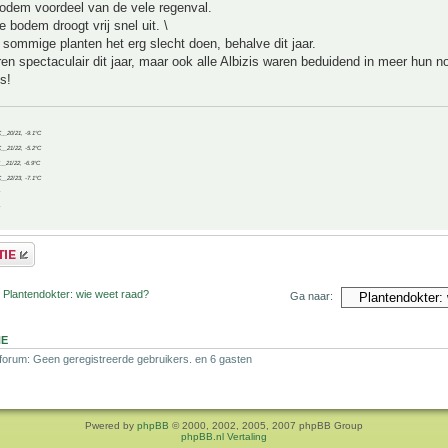
bodem voordeel van de vele regenval.
e bodem droogt vrij snel uit. \
 sommige planten het erg slecht doen, behalve dit jaar.
 spectaculair dit jaar, maar ook alle Albizis waren beduidend in meer hun n
s!
C__20/21, -9.1°C
C__21/22, -5.2°C
C__21/22, -6.9°C
C__22/23, -7.1°C
 Plantendokter: wie weet raad?
Ga naar:
NE
 forum: Geen geregistreerde gebruikers. en 6 gasten
Pwered by
phpBB
© 2000, 2002, 2005, 2007 phpBB Group
phpBB.nl Vertaling