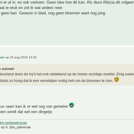
er al in, en ook verloren. Geen idee hoe dit kan. Als deze Albizia dit volgee
at ie eruit en zet ik wat anders neer.
 geen last. Gewoon in blad, nog geen bloemen want nog jong.
aie
op 20 aug 2024 12:02
o schreef:
Flevoland doen de Ivy's het ook uitstekend op de immer vochtige zeeklei. Enig nad
iddels zo hoog dat ik een verrekijker nodig heb om de bloemen te zien.
lux raam kan ik er wel nog van genieten
en wordt dat wel een dingetje.
den.net/lapalmeraie
e op X: @la_palmeraie