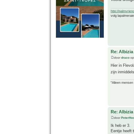
http://palmvrien
volg lapalmerai
Re: Albizia
door
draco
op
Hier in Flevo
zijn inmiddel
"Alleen mensen d
Re: Albizia
door
PeterHo
Ik heb er 3.
Eentje heeft 