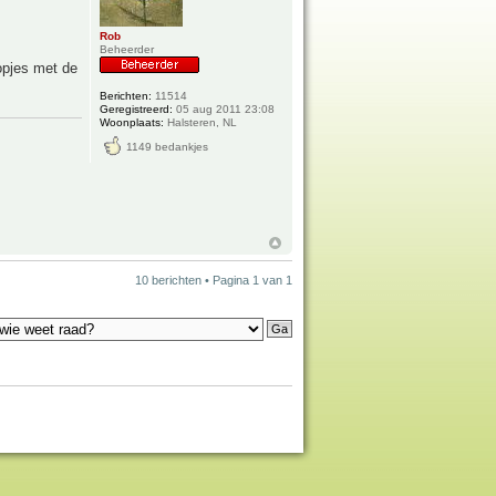
Rob
Beheerder
opjes met de
Berichten:
11514
Geregistreerd:
05 aug 2011 23:08
Woonplaats:
Halsteren, NL
1149 bedankjes
10 berichten • Pagina
1
van
1