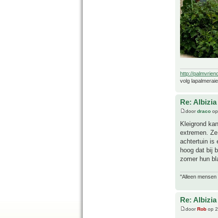
http://palmvrien
volg lapalmerai
Re: Albizia
door
draco
op
Kleigrond ka
extremen. Ze 
achtertuin is
hoog dat bij 
zomer hun bl
"Alleen mensen d
Re: Albizia
door
Rob
op 2