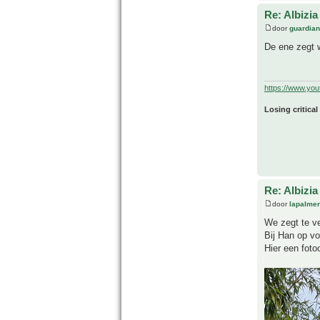
Re: Albizia
door
guardia
De ene zegt w
https://www.yo
Losing critical
Re: Albizia
door
lapalmer
We zegt te v
Bij Han op vo
Hier een foto