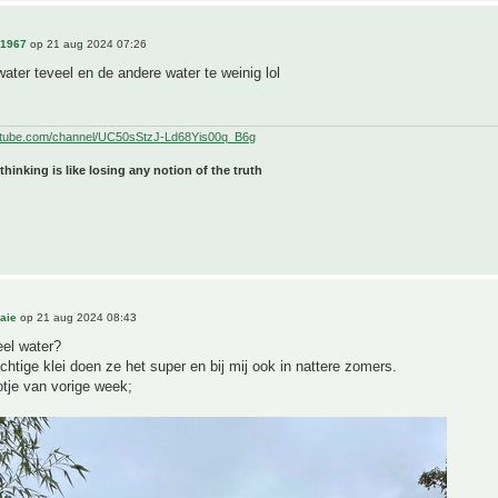
n1967
op 21 aug 2024 07:26
ater teveel en de andere water te weinig lol
utube.com/channel/UC50sStzJ-Ld68Yis00q_B6g
 thinking is like losing any notion of the truth
aie
op 21 aug 2024 08:43
eel water?
chtige klei doen ze het super en bij mij ook in nattere zomers.
otje van vorige week;