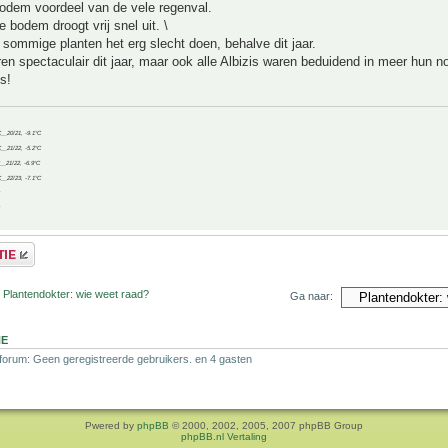
bodem voordeel van de vele regenval.
e bodem droogt vrij snel uit. \
 sommige planten het erg slecht doen, behalve dit jaar.
 spectaculair dit jaar, maar ook alle Albizis waren beduidend in meer hun n
s!
C__20/21, -9.1°C
C__21/22, -5.2°C
C__21/22, -6.9°C
C__22/23, -7.1°C
 Plantendokter: wie weet raad?
Ga naar:
NE
 forum: Geen geregistreerde gebruikers. en 4 gasten
Pwered by
phpBB
© 2000, 2002, 2005, 2007 phpBB Group
phpBB.nl Vertaling