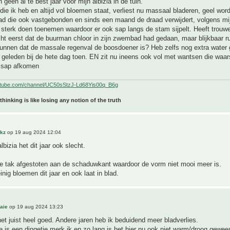
ch geen al te best jaar voor mijn albizia in de tuin.
die ik heb en altijd vol bloemen staat, verliest nu massaal bladeren, geel wor
had die ook vastgebonden en sinds een maand de draad verwijdert, volgens mij
 sterk doen toenemen waardoor er ook sap langs de stam sijpelt. Heeft trouw
cht eerst dat de buurman chloor in zijn zwembad had gedaan, maar blijkbaar ru
kunnen dat de massale regenval de boosdoener is? Heb zelfs nog extra water
geleden bij de hete dag toen. EN zit nu ineens ook vol met wantsen die waars
 sap afkomen
utube.com/channel/UC50sStzJ-Ld68Yis00q_B6g
 thinking is like losing any notion of the truth
akz
op 19 aug 2024 12:04
lbizia het dit jaar ook slecht.
le tak afgestoten aan de schaduwkant waardoor de vorm niet mooi meer is.
nig bloemen dit jaar en ook laat in blad.
aie
op 19 aug 2024 13:23
 het juist heel goed. Andere jaren heb ik beduidend meer bladverlies.
e is een dingetje merk ik en zo lang is het hier nu ook niet warm/droog geweest