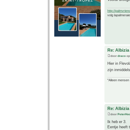
http://palmvrien
volg lapalmerai
Re: Albizia
door
draco
op
Hier in Flevo
zijn inmiddel
"Alleen mensen d
Re: Albizia
door
PeterHo
Ik heb er 3.
Eentje heeft 