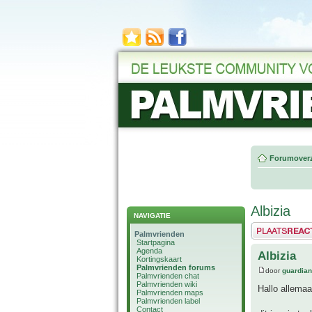
Forumoverz
Albizia
NAVIGATIE
Plaats een reactie
Palmvrienden
Startpagina
Agenda
Albizia
Kortingskaart
Palmvrienden forums
door
guardia
Palmvrienden chat
Palmvrienden wiki
Hallo allemaa
Palmvrienden maps
Palmvrienden label
Contact