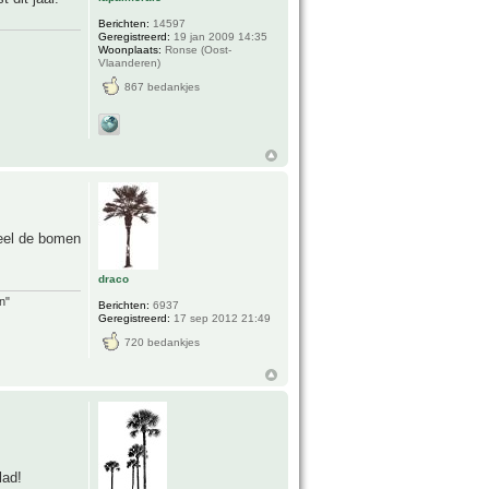
Berichten:
14597
Geregistreerd:
19 jan 2009 14:35
Woonplaats:
Ronse (Oost-
Vlaanderen)
867 bedankjes
deel de bomen
draco
n"
Berichten:
6937
Geregistreerd:
17 sep 2012 21:49
720 bedankjes
lad!