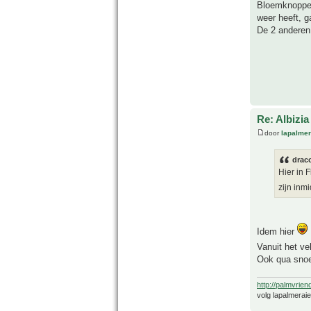
Bloemknoppen 
weer heeft, ga
De 2 anderen
Re: Albizia
door
lapalmer
drac
Hier in 
zijn inm
Idem hier
Vanuit het ve
Ook qua snoei
http://palmvrien
volg lapalmerai