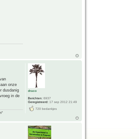
 van
t aan onze
er dusdanig
draco
vroeg in de
Berichten:
6937
Geregistreerd:
17 sep 2012 21:49
720 bedankjes
n"