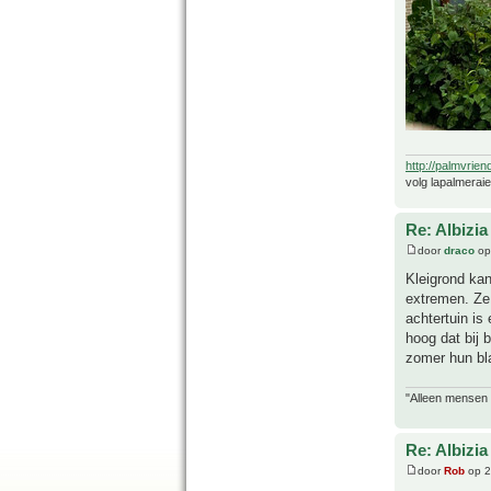
http://palmvrien
volg lapalmerai
Re: Albizia
door
draco
op
Kleigrond ka
extremen. Ze 
achtertuin is
hoog dat bij 
zomer hun bl
"Alleen mensen d
Re: Albizia
door
Rob
op 2