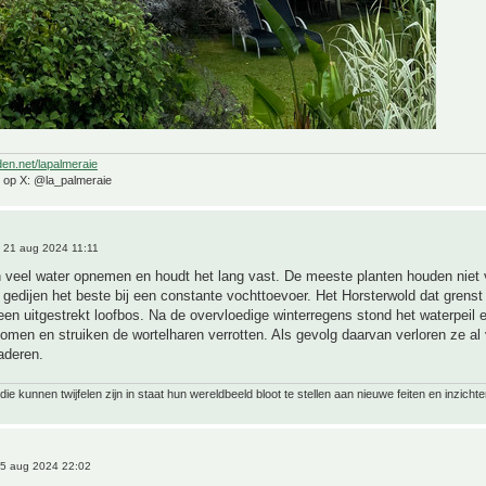
den.net/lapalmeraie
e op X: @la_palmeraie
 21 aug 2024 11:11
n veel water opnemen en houdt het lang vast. De meeste planten houden niet
gedijen het beste bij een constante vochttoevoer. Het Horsterwold dat grens
 een uitgestrekt loofbos. Na de overvloedige winterregens stond het waterpeil 
bomen en struiken de wortelharen verrotten. Als gevolg daarvan verloren ze al 
aderen.
ie kunnen twijfelen zijn in staat hun wereldbeeld bloot te stellen aan nieuwe feiten en inzichte
5 aug 2024 22:02