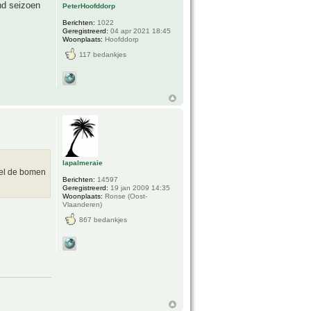
nd seizoen
PeterHoofddorp
Berichten:
1022
Geregistreerd:
04 apr 2021 18:45
Woonplaats:
Hoofddorp
117 bedankjes
lapalmeraie
eel de bomen
Berichten:
14597
Geregistreerd:
19 jan 2009 14:35
Woonplaats:
Ronse (Oost-
Vlaanderen)
867 bedankjes