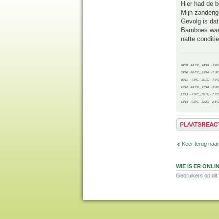
Hier had de 
Mijn zanderig
Gevolg is dat
Bamboes waren
natte conditie
08/09, -14.7°C__14/15, - 3.6°
09/10, -10.0°C__15/16, - 5.9°
10/11, - 7.9°C__16/17, - 7.9°
11/12, -14.7°C__17/18, - 8.3°
12/13, - 7.9°C__18/19, - 7.5°C
13/14, - 0.8°C__19/20, - 2.8°C
Plaats een reactie
Keer terug naar
WIE IS ER ONLI
Gebruikers op dit