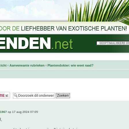
icht
‹
Aanverwante rubrieken
‹
Plantendokter: wie weet raad?
n1967
op 17 aug 2024 07:05
l,