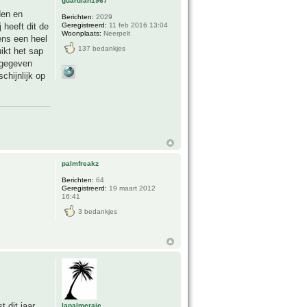
guardian1967
den en
Berichten:
2029
Geregistreerd:
11 feb 2016 13:04
 heeft dit de
Woonplaats:
Neerpelt
ens een heel
137 bedankjes
ikt het sap
 gegeven
chijnlijk op
palmfreakz
Berichten:
64
Geregistreerd:
19 maart 2012
16:41
3 bedankjes
 dit jaar.
lapalmeraie