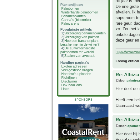
dit jaar is to
Plantenlijsten
De ene grote 
Palmbomen
afvallen. Ik 
Winterharde palmbomen
Bananenplanten
sapstroom te
Canna's (bloemriet)
rare geur, da
Palmvarens
zo. Zou het 
Populairste artikels
1)
Verzorging bananenplanten
enkele dagen 
2)
Verzorging van palmen
deze geur en
3)
Hoe een bananenplant
beschermen in de winter?
4)
De 10 winterhardste
https://www.yo
palmbomen ter wereld
5)
Zaaien van avocado
Losing critical
Handige pagina's
Exoten adressen
Veel gestelde vragen
Re: Albizia
Hoe foto's uploaden
Richtlijnen
door
palmfre
Disclaimer
Link naar ons
Hier doet de a
Links
Heeft een he
SPONSORS
Daarnaast wei
Re: Albizia
door
lapalmer
Hier doet hij
Vooral droogt