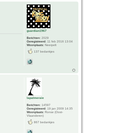
guardian1967
Berichten:
2029
Geregistreerd:
11 feb 2016 13:04
Woonplaats:
Neerpelt
137 bedankjes
lapalmeraie
Berichten:
14597
Geregistreerd:
19 jan 2009 14:35
Woonplaats:
Ronse (Oost-
Vlaanderen)
867 bedankjes