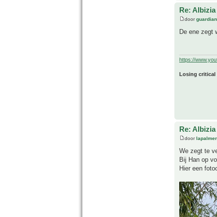
Re: Albizia
door
guardia
De ene zegt w
https://www.yo
Losing critical
Re: Albizia
door
lapalmer
We zegt te v
Bij Han op vo
Hier een foto