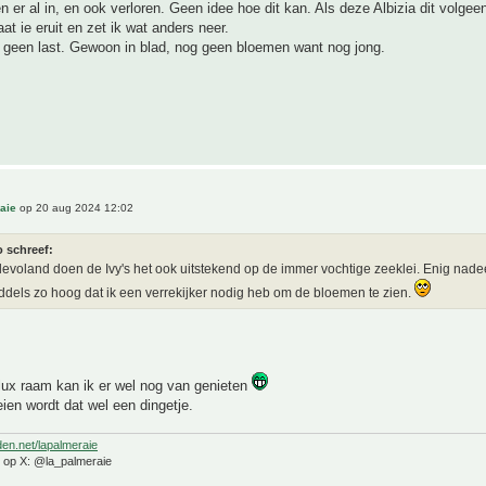
er al in, en ook verloren. Geen idee hoe dit kan. Als deze Albizia dit volgee
at ie eruit en zet ik wat anders neer.
 geen last. Gewoon in blad, nog geen bloemen want nog jong.
aie
op 20 aug 2024 12:02
o schreef:
Flevoland doen de Ivy's het ook uitstekend op de immer vochtige zeeklei. Enig nad
iddels zo hoog dat ik een verrekijker nodig heb om de bloemen te zien.
lux raam kan ik er wel nog van genieten
en wordt dat wel een dingetje.
den.net/lapalmeraie
e op X: @la_palmeraie