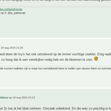
den.net/lapalmeraie
e op X: @la_palmeraie
 19 aug 2024 21:28
land doen de Ivy's het ook uitstekend op de immer vochtige zeeklei. Enig na
s zo hoog dat ik een verrekijker nodig heb om de bloemen te zien.
ie kunnen twijfelen zijn in staat hun wereldbeeld bloot te stellen aan nieuwe feiten en inzichte
ofddorp
op 19 aug 2024 23:13
tot 2x toe al het blad verloren. Oorzaak onbekend. En die was zo prachtig in b