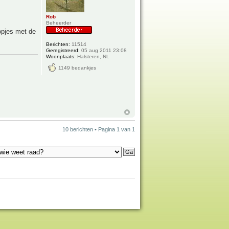
Rob
Beheerder
opjes met de
Berichten:
11514
Geregistreerd:
05 aug 2011 23:08
Woonplaats:
Halsteren, NL
1149 bedankjes
10 berichten • Pagina
1
van
1