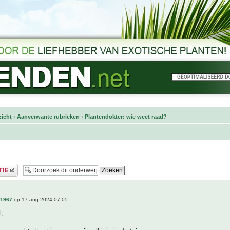
icht
‹
Aanverwante rubrieken
‹
Plantendokter: wie weet raad?
n1967
op 17 aug 2024 07:05
l,