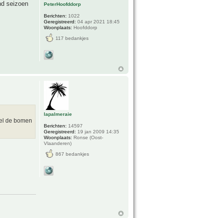
nd seizoen
PeterHoofddorp
Berichten:
1022
Geregistreerd:
04 apr 2021 18:45
Woonplaats:
Hoofddorp
117 bedankjes
lapalmeraie
eel de bomen
Berichten:
14597
Geregistreerd:
19 jan 2009 14:35
Woonplaats:
Ronse (Oost-
Vlaanderen)
867 bedankjes