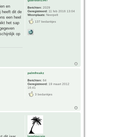
guardian1967
den en
Berichten:
2029
Geregistreerd:
11 feb 2016 13:04
 heeft dit de
Woonplaats:
Neerpelt
ens een heel
137 bedankjes
ikt het sap
 gegeven
chijnlijk op
palmfreakz
Berichten:
64
Geregistreerd:
19 maart 2012
16:41
3 bedankjes
 dit jaar.
lapalmeraie