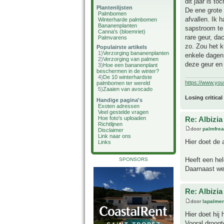
dit jaar is to
Plantenlijsten
De ene grote 
Palmbomen
afvallen. Ik 
Winterharde palmbomen
Bananenplanten
sapstroom te
Canna's (bloemriet)
rare geur, da
Palmvarens
zo. Zou het 
Populairste artikels
1)
Verzorging bananenplanten
enkele dagen 
2)
Verzorging van palmen
deze geur en
3)
Hoe een bananenplant
beschermen in de winter?
4)
De 10 winterhardste
https://www.yo
palmbomen ter wereld
5)
Zaaien van avocado
Losing critical
Handige pagina's
Exoten adressen
Veel gestelde vragen
Re: Albizia
Hoe foto's uploaden
Richtlijnen
door
palmfre
Disclaimer
Link naar ons
Hier doet de a
Links
Heeft een he
SPONSORS
Daarnaast wei
Re: Albizia
door
lapalmer
Hier doet hij
Vooral droogt