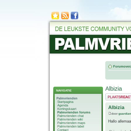
Forumoverz
Albizia
NAVIGATIE
Plaats een reactie
Palmvrienden
Startpagina
Agenda
Albizia
Kortingskaart
Palmvrienden forums
door
guardia
Palmvrienden chat
Palmvrienden wiki
Hallo allemaa
Palmvrienden maps
Palmvrienden label
Contact