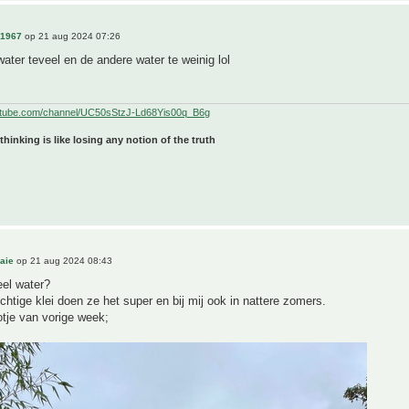
n1967
op 21 aug 2024 07:26
ater teveel en de andere water te weinig lol
utube.com/channel/UC50sStzJ-Ld68Yis00q_B6g
 thinking is like losing any notion of the truth
aie
op 21 aug 2024 08:43
eel water?
chtige klei doen ze het super en bij mij ook in nattere zomers.
otje van vorige week;