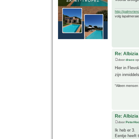
http://palmvrien
volg lapalmerai
Re: Albizia
door
draco
op
Hier in Flevo
zijn inmiddel
"Alleen mensen d
Re: Albizia
door
PeterHo
Ik heb er 3.
Eentje heeft 