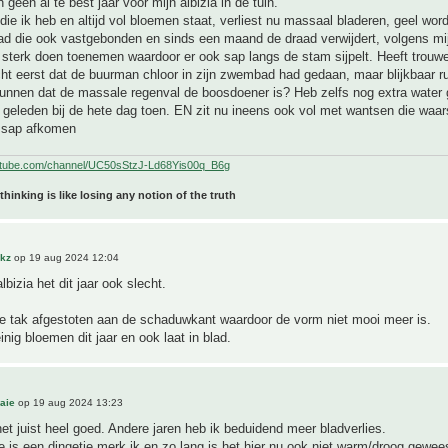
ch geen al te best jaar voor mijn albizia in de tuin.
die ik heb en altijd vol bloemen staat, verliest nu massaal bladeren, geel wor
had die ook vastgebonden en sinds een maand de draad verwijdert, volgens mij
 sterk doen toenemen waardoor er ook sap langs de stam sijpelt. Heeft trouw
cht eerst dat de buurman chloor in zijn zwembad had gedaan, maar blijkbaar ru
kunnen dat de massale regenval de boosdoener is? Heb zelfs nog extra water
geleden bij de hete dag toen. EN zit nu ineens ook vol met wantsen die waars
 sap afkomen
utube.com/channel/UC50sStzJ-Ld68Yis00q_B6g
 thinking is like losing any notion of the truth
akz
op 19 aug 2024 12:04
lbizia het dit jaar ook slecht.
le tak afgestoten aan de schaduwkant waardoor de vorm niet mooi meer is.
nig bloemen dit jaar en ook laat in blad.
aie
op 19 aug 2024 13:23
 het juist heel goed. Andere jaren heb ik beduidend meer bladverlies.
e is een dingetje merk ik en zo lang is het hier nu ook niet warm/droog geweest