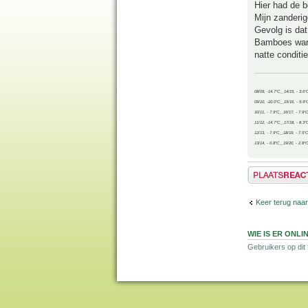
Hier had de 
Mijn zanderig
Gevolg is dat
Bamboes waren
natte conditie
08/09, -14.7°C__14/15, - 3.6°
09/10, -10.0°C__15/16, - 5.9°
10/11, - 7.9°C__16/17, - 7.9°
11/12, -14.7°C__17/18, - 8.3°
12/13, - 7.9°C__18/19, - 7.5°C
13/14, - 0.8°C__19/20, - 2.8°C
Plaats een reactie
Keer terug naar
WIE IS ER ONLI
Gebruikers op dit