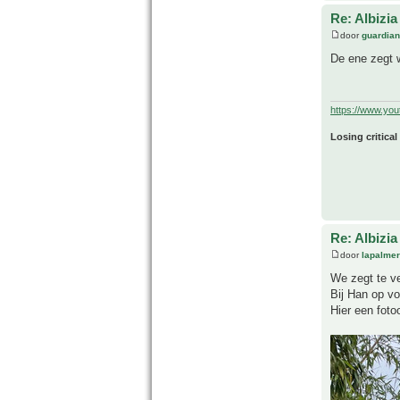
Re: Albizia
door
guardia
De ene zegt w
https://www.yo
Losing critical
Re: Albizia
door
lapalmer
We zegt te v
Bij Han op vo
Hier een foto