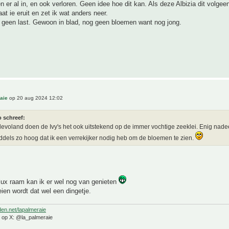
er al in, en ook verloren. Geen idee hoe dit kan. Als deze Albizia dit volgee
at ie eruit en zet ik wat anders neer.
 geen last. Gewoon in blad, nog geen bloemen want nog jong.
aie
op 20 aug 2024 12:02
o schreef:
Flevoland doen de Ivy's het ook uitstekend op de immer vochtige zeeklei. Enig nad
iddels zo hoog dat ik een verrekijker nodig heb om de bloemen te zien.
lux raam kan ik er wel nog van genieten
en wordt dat wel een dingetje.
den.net/lapalmeraie
e op X: @la_palmeraie