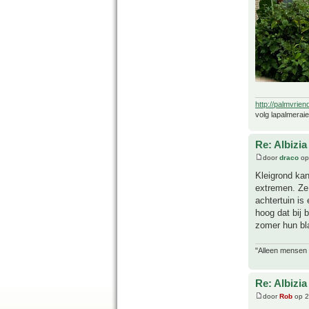
http://palmvrien
volg lapalmerai
Re: Albizia
door
draco
op
Kleigrond ka
extremen. Ze 
achtertuin is
hoog dat bij 
zomer hun bl
"Alleen mensen d
Re: Albizia
door
Rob
op 2