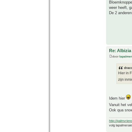
Bloemknoppen 
weer heeft, ga
De 2 anderen
Re: Albizia
door
lapalmer
drac
Hier in 
zijn inm
Idem hier
Vanuit het ve
Ook qua snoei
http://palmvrien
volg lapalmerai