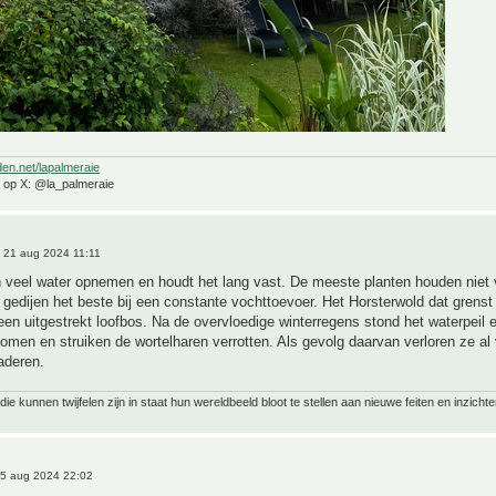
den.net/lapalmeraie
e op X: @la_palmeraie
 21 aug 2024 11:11
n veel water opnemen en houdt het lang vast. De meeste planten houden niet
gedijen het beste bij een constante vochttoevoer. Het Horsterwold dat grens
 een uitgestrekt loofbos. Na de overvloedige winterregens stond het waterpeil 
bomen en struiken de wortelharen verrotten. Als gevolg daarvan verloren ze al 
aderen.
ie kunnen twijfelen zijn in staat hun wereldbeeld bloot te stellen aan nieuwe feiten en inzichte
5 aug 2024 22:02