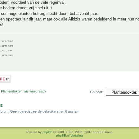
bodem voordeel van de vele regenval.
e bodem droogt vrij snel uit. \
 sommige planten het erg slecht doen, behalve dit jaar.
 spectaculair dit jaar, maar ook alle Albizis waren beduidend in meer hun n
s!
C__20/21, -9.1°C
C__21/22, -5.2°C
C__21/22, -6.9°C
C__22/23, -7.1°C
 Plantendokter: wie weet raad?
Ga naar:
NE
 forum: Geen geregistreerde gebruikers. en 6 gasten
Pwered by
phpBB
© 2000, 2002, 2005, 2007 phpBB Group
phpBB.nl Vertaling