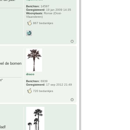
Berichten:
14597
Geregistreerd:
19 jan 2009 14:35
Woonplaats:
Ronse (Oost-
Vlaanderen)
867 bedankjes
deel de bomen
draco
n"
Berichten:
6939
Geregistreerd:
17 sep 2012 21:49
720 bedankjes
lad!