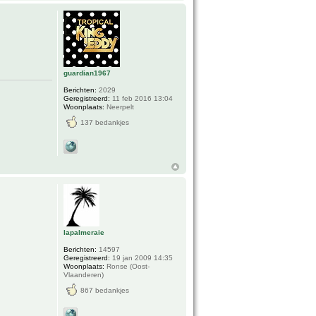
guardian1967
Berichten:
2029
Geregistreerd:
11 feb 2016 13:04
Woonplaats:
Neerpelt
137 bedankjes
lapalmeraie
Berichten:
14597
Geregistreerd:
19 jan 2009 14:35
Woonplaats:
Ronse (Oost-
Vlaanderen)
867 bedankjes