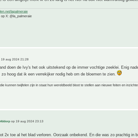
den.net/lapalmeraie
e op X: @la_palmeraie
 19 aug 2024 21:28
land doen de Ivy's het ook uitstekend op de immer vochtige zeeklei. Enig na
s zo hoog dat ik een verrekijker nodig heb om de bloemen te zien.
ie kunnen twijfelen zijn in staat hun wereldbeeld bloot te stellen aan nieuwe feiten en inzichte
ofddorp
op 19 aug 2024 23:13
tot 2x toe al het blad verloren. Oorzaak onbekend. En die was zo prachtig in b