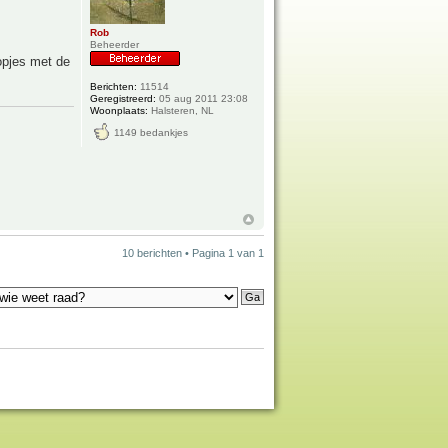
Rob
Beheerder
opjes met de
Berichten:
11514
Geregistreerd:
05 aug 2011 23:08
Woonplaats:
Halsteren, NL
1149 bedankjes
10 berichten • Pagina
1
van
1