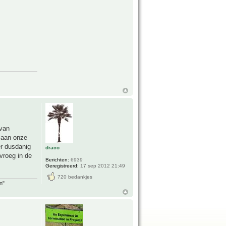
 van
t aan onze
er dusdanig
draco
vroeg in de
Berichten:
6939
Geregistreerd:
17 sep 2012 21:49
720 bedankjes
n"