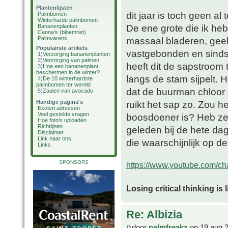
Plantenlijsten
dit jaar is toch geen al 
Palmbomen
Winterharde palmbomen
De ene grote die ik heb 
Bananenplanten
Canna's (bloemriet)
Palmvarens
massaal bladeren, geel
Populairste artikels
vastgebonden en sinds 
1)
Verzorging bananenplanten
2)
Verzorging van palmen
heeft dit de sapstroom
3)
Hoe een bananenplant
beschermen in de winter?
langs de stam sijpelt. 
4)
De 10 winterhardste
palmbomen ter wereld
dat de buurman chloor 
5)
Zaaien van avocado
Handige pagina's
ruikt het sap zo. Zou 
Exoten adressen
Veel gestelde vragen
boosdoener is? Heb ze
Hoe foto's uploaden
Richtlijnen
geleden bij de hete da
Disclaimer
Link naar ons
die waarschijnlijk op 
Links
SPONSORS
https://www.youtube.com/
Losing critical thinking is 
Re: Albizia
door
palmfreakz
op 19 aug 