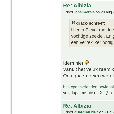
Re: Albizia
door
lapalmeraie
op 20 aug 
draco schreef:
Hier in Flevoland do
vochtige zeeklei. En
een verrekijker nodi
Idem hier
Vanuit het velux raam 
Ook qua snoeien wordt 
http://palmvrienden.net/lapa
volg lapalmeraie op X: @la
Re: Albizia
door
guardian1967
op 21 au