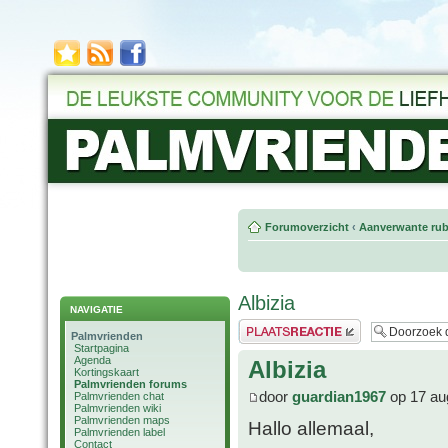
Forumoverzicht
‹
Aanverwante rub
Albizia
NAVIGATIE
Plaats een reactie
Palmvrienden
Startpagina
Agenda
Albizia
Kortingskaart
Palmvrienden forums
door
guardian1967
op 17 au
Palmvrienden chat
Palmvrienden wiki
Palmvrienden maps
Hallo allemaal,
Palmvrienden label
Contact