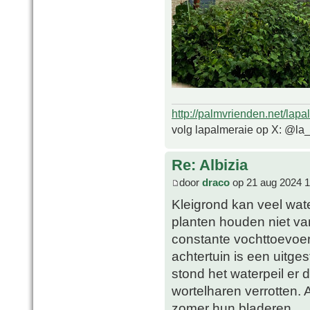
http://palmvrienden.net/lapa
volg lapalmeraie op X: @la
Re: Albizia
door
draco
op 21 aug 2024 1
Kleigrond kan veel wat
planten houden niet va
constante vochttoevoer
achtertuin is een uitge
stond het waterpeil er
wortelharen verrotten. 
zomer hun bladeren.