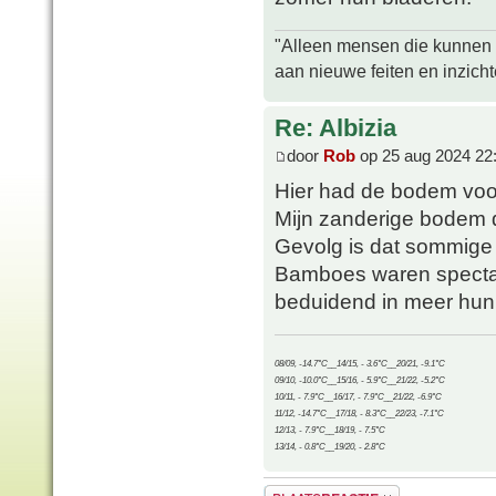
"Alleen mensen die kunnen tw
aan nieuwe feiten en inzich
Re: Albizia
door
Rob
op 25 aug 2024 22
Hier had de bodem voor
Mijn zanderige bodem dro
Gevolg is dat sommige p
Bamboes waren spectacul
beduidend in meer hun 
08/09, -14.7°C__14/15, - 3.6°C__20/21, -9.1°C
09/10, -10.0°C__15/16, - 5.9°C__21/22, -5.2°C
10/11, - 7.9°C__16/17, - 7.9°C__21/22, -6.9°C
11/12, -14.7°C__17/18, - 8.3°C__22/23, -7.1°C
12/13, - 7.9°C__18/19, - 7.5°C
13/14, - 0.8°C__19/20, - 2.8°C
Plaats een reactie