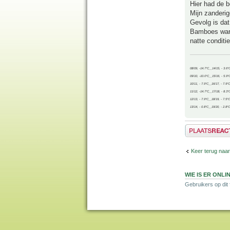
Hier had de 
Mijn zanderig
Gevolg is dat
Bamboes waren
natte conditie
08/09, -14.7°C__14/15, - 3.6°
09/10, -10.0°C__15/16, - 5.9°
10/11, - 7.9°C__16/17, - 7.9°
11/12, -14.7°C__17/18, - 8.3°
12/13, - 7.9°C__18/19, - 7.5°C
13/14, - 0.8°C__19/20, - 2.8°C
Plaats een reactie
Keer terug naar
WIE IS ER ONLI
Gebruikers op dit