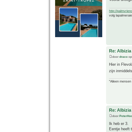
http://palmvrien
volg lapalmerai
Re: Albizia
door
draco
op
Hier in Flevo
zijn inmiddel
"Alleen mensen d
Re: Albizia
door
PeterHo
Ik heb er 3.
Eentje heeft 