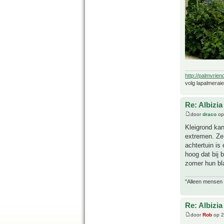
http://palmvrien
volg lapalmerai
Re: Albizia
door
draco
op
Kleigrond ka
extremen. Ze 
achtertuin is
hoog dat bij 
zomer hun bl
"Alleen mensen d
Re: Albizia
door
Rob
op 2