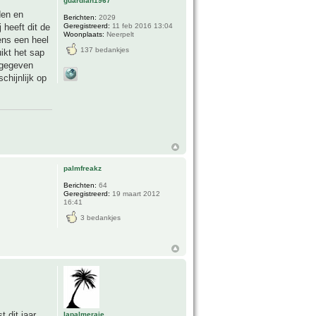
guardian1967
den en
Berichten:
2029
Geregistreerd:
11 feb 2016 13:04
 heeft dit de
Woonplaats:
Neerpelt
ens een heel
137 bedankjes
ikt het sap
 gegeven
chijnlijk op
palmfreakz
Berichten:
64
Geregistreerd:
19 maart 2012
16:41
3 bedankjes
 dit jaar.
lapalmeraie