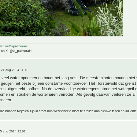
den.net/lapalmeraie
e op X: @la_palmeraie
 21 aug 2024 11:11
n veel water opnemen en houdt het lang vast. De meeste planten houden niet
gedijen het beste bij een constante vochttoevoer. Het Horsterwold dat grens
 een uitgestrekt loofbos. Na de overvloedige winterregens stond het waterpeil 
bomen en struiken de wortelharen verrotten. Als gevolg daarvan verloren ze al 
aderen.
ie kunnen twijfelen zijn in staat hun wereldbeeld bloot te stellen aan nieuwe feiten en inzichte
5 aug 2024 22:02