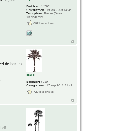
Berichten:
14597
Geregistreerd:
19 jan 2009 14:35
Woonplaats:
Ronse (Oost-
Vlaanderen)
867 bedankjes
deel de bomen
draco
n"
Berichten:
6939
Geregistreerd:
17 sep 2012 21:49
720 bedankjes
lad!