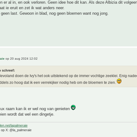
er al in, en ook verloren. Geen idee hoe dit kan. Als deze Albizia dit volgee
at ie eruit en zet ik wat anders neer.
 geen last. Gewoon in blad, nog geen bloemen want nog jong.
aie
op 20 aug 2024 12:02
o schreef:
Flevoland doen de Ivy's het ook uitstekend op de immer vochtige zeeklei. Enig nad
iddels zo hoog dat ik een verrekijker nodig heb om de bloemen te zien.
lux raam kan ik er wel nog van genieten
en wordt dat wel een dingetje.
den.net/lapalmeraie
e op X: @la_palmeraie