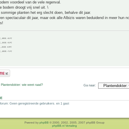
bodem voordeel van de vele regenval.
e bodem droogt vrij snel uit. \
 sommige planten het erg slecht doen, behalve dit jaar.
 spectaculair dit jaar, maar ook alle Albizis waren beduidend in meer hun n
s!
C__20/21, -9.1°C
C__21/22, -5.2°C
C__21/22, -6.9°C
C__22/23, -7.1°C
 Plantendokter: wie weet raad?
Ga naar:
NE
 forum: Geen geregistreerde gebruikers. en 1 gast
Pwered by
phpBB
© 2000, 2002, 2005, 2007 phpBB Group
phpBB.nl Vertaling