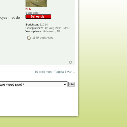
Rob
Beheerder
opjes met de
Berichten:
11514
Geregistreerd:
05 aug 2011 23:08
Woonplaats:
Halsteren, NL
1149 bedankjes
10 berichten • Pagina
1
van
1