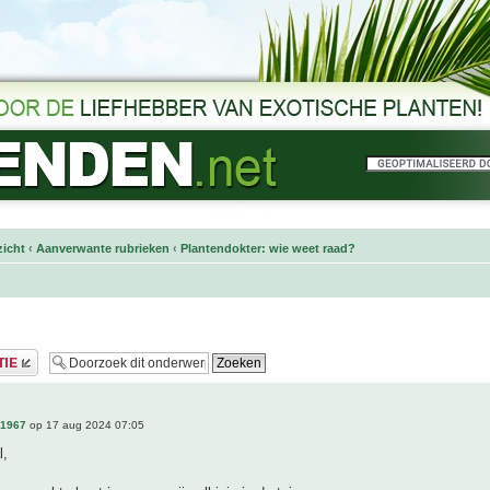
icht
‹
Aanverwante rubrieken
‹
Plantendokter: wie weet raad?
n1967
op 17 aug 2024 07:05
l,