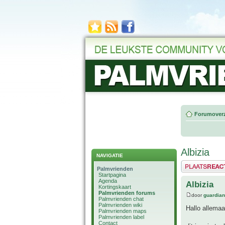
Forumoverz
Albizia
NAVIGATIE
Plaats een reactie
Palmvrienden
Startpagina
Agenda
Albizia
Kortingskaart
Palmvrienden forums
door
guardia
Palmvrienden chat
Palmvrienden wiki
Hallo allemaa
Palmvrienden maps
Palmvrienden label
Contact