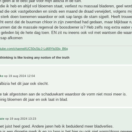
ch geen al te best jaar voor mijn albizia in de tuin.
die ik heb en altijd vol bloemen staat, verliest nu massaal bladeren, geel wor
had die ook vastgebonden en sinds een maand de draad verwijdert, volgens mij
 sterk doen toenemen waardoor er ook sap langs de stam sijpelt. Heeft trouw
cht eerst dat de buurman chloor in zijn zwembad had gedaan, maar blijkbaar ru
kunnen dat de massale regenval de boosdoener is? Heb zelfs nog extra water
geleden bij de hete dag toen. EN zit nu ineens ook vol met wantsen die waars
 sap afkomen
utube.com/channel/UC50sStzJ-Ld68Yis00q_B6g
 thinking is like losing any notion of the truth
akz
op 19 aug 2024 12:04
lbizia het dit jaar ook slecht.
le tak afgestoten aan de schaduwkant waardoor de vorm niet mooi meer is.
nig bloemen dit jaar en ook laat in blad.
aie
op 19 aug 2024 13:23
 het juist heel goed. Andere jaren heb ik beduidend meer bladverlies.
e is een dingetje merk ik en zo lang is het hier nu ook niet warm/droog geweest