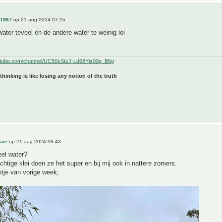
n1967
op 21 aug 2024 07:26
ater teveel en de andere water te weinig lol
utube.com/channel/UC50sStzJ-Ld68Yis00q_B6g
 thinking is like losing any notion of the truth
aie
op 21 aug 2024 08:43
eel water?
chtige klei doen ze het super en bij mij ook in nattere zomers.
otje van vorige week;