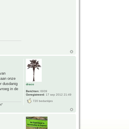
 van
t aan onze
er dusdanig
draco
vroeg in de
Berichten:
6939
Geregistreerd:
17 sep 2012 21:49
720 bedankjes
n"