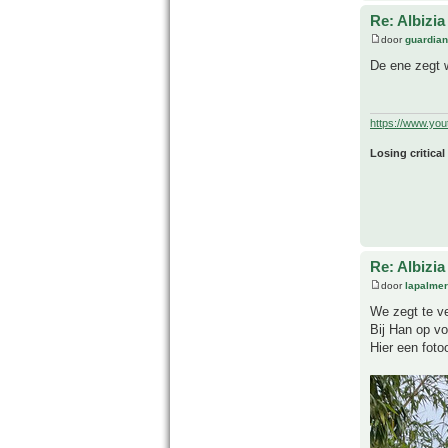
Re: Albizia
door
guardia
De ene zegt w
https://www.yo
Losing critical
Re: Albizia
door
lapalmer
We zegt te v
Bij Han op vo
Hier een foto