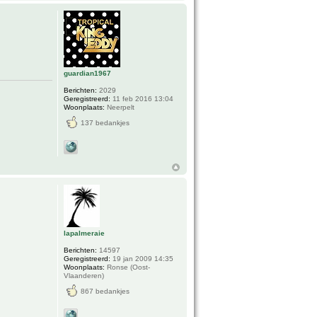
guardian1967
Berichten:
2029
Geregistreerd:
11 feb 2016 13:04
Woonplaats:
Neerpelt
137 bedankjes
lapalmeraie
Berichten:
14597
Geregistreerd:
19 jan 2009 14:35
Woonplaats:
Ronse (Oost-
Vlaanderen)
867 bedankjes