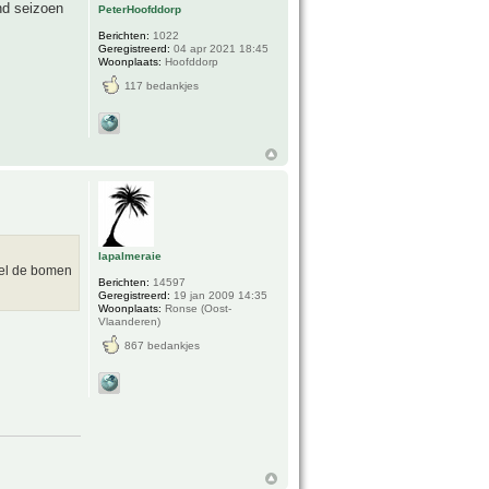
nd seizoen
PeterHoofddorp
Berichten:
1022
Geregistreerd:
04 apr 2021 18:45
Woonplaats:
Hoofddorp
117 bedankjes
lapalmeraie
eel de bomen
Berichten:
14597
Geregistreerd:
19 jan 2009 14:35
Woonplaats:
Ronse (Oost-
Vlaanderen)
867 bedankjes