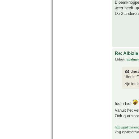
Bloemknoppen 
weer heeft, ga
De 2 anderen
Re: Albizia
door
lapalmer
drac
Hier in 
zijn inm
Idem hier
Vanuit het ve
Ook qua snoei
http://palmvrien
volg lapalmerai