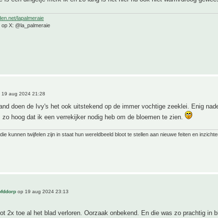
den.net/lapalmeraie
e op X: @la_palmeraie
 19 aug 2024 21:28
land doen de Ivy's het ook uitstekend op de immer vochtige zeeklei. Enig na
s zo hoog dat ik een verrekijker nodig heb om de bloemen te zien.
ie kunnen twijfelen zijn in staat hun wereldbeeld bloot te stellen aan nieuwe feiten en inzichte
ofddorp
op 19 aug 2024 23:13
tot 2x toe al het blad verloren. Oorzaak onbekend. En die was zo prachtig in b