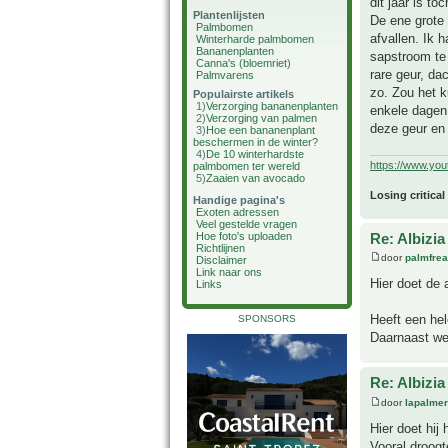
dit jaar is to
Plantenlijsten
De ene grote 
Palmbomen
afvallen. Ik 
Winterharde palmbomen
Bananenplanten
sapstroom te
Canna's (bloemriet)
rare geur, da
Palmvarens
zo. Zou het 
Populairste artikels
1)
Verzorging bananenplanten
enkele dagen 
2)
Verzorging van palmen
deze geur en
3)
Hoe een bananenplant
beschermen in de winter?
4)
De 10 winterhardste
https://www.yo
palmbomen ter wereld
5)
Zaaien van avocado
Losing critical
Handige pagina's
Exoten adressen
Veel gestelde vragen
Re: Albizia
Hoe foto's uploaden
Richtlijnen
door
palmfre
Disclaimer
Link naar ons
Hier doet de a
Links
Heeft een he
SPONSORS
Daarnaast wei
Re: Albizia
door
lapalmer
Hier doet hij
Vooral droogt