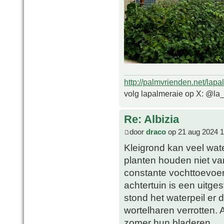
http://palmvrienden.net/lapa
volg lapalmeraie op X: @la
Re: Albizia
door
draco
op 21 aug 2024 1
Kleigrond kan veel wat
planten houden niet va
constante vochttoevoer
achtertuin is een uitge
stond het waterpeil er
wortelharen verrotten. 
zomer hun bladeren.