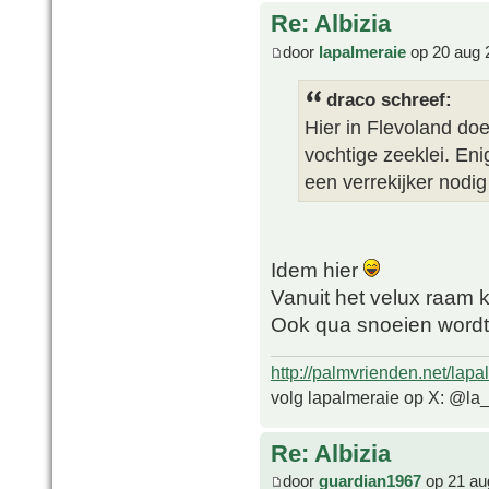
Re: Albizia
door
lapalmeraie
op 20 aug 
draco schreef:
Hier in Flevoland do
vochtige zeeklei. En
een verrekijker nodi
Idem hier
Vanuit het velux raam 
Ook qua snoeien wordt 
http://palmvrienden.net/lapa
volg lapalmeraie op X: @la
Re: Albizia
door
guardian1967
op 21 au