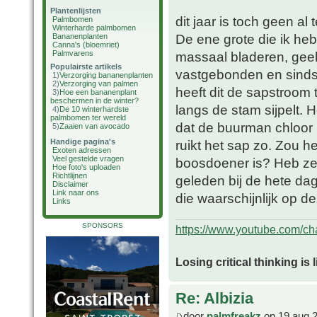
Plantenlijsten
dit jaar is toch geen al 
Palmbomen
Winterharde palmbomen
De ene grote die ik heb 
Bananenplanten
Canna's (bloemriet)
Palmvarens
massaal bladeren, geel
Populairste artikels
vastgebonden en sinds 
1)
Verzorging bananenplanten
2)
Verzorging van palmen
heeft dit de sapstroom
3)
Hoe een bananenplant
beschermen in de winter?
langs de stam sijpelt. 
4)
De 10 winterhardste
palmbomen ter wereld
dat de buurman chloor 
5)
Zaaien van avocado
Handige pagina's
ruikt het sap zo. Zou 
Exoten adressen
Veel gestelde vragen
boosdoener is? Heb ze
Hoe foto's uploaden
Richtlijnen
geleden bij de hete da
Disclaimer
Link naar ons
die waarschijnlijk op 
Links
SPONSORS
https://www.youtube.com/
Losing critical thinking is 
Re: Albizia
door
palmfreakz
op 19 aug 