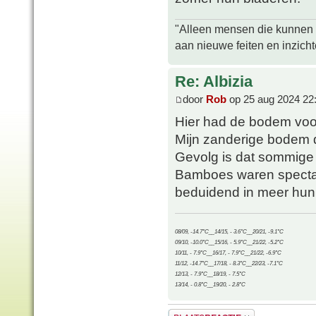
"Alleen mensen die kunnen tw
aan nieuwe feiten en inzich
Re: Albizia
door
Rob
op 25 aug 2024 22
Hier had de bodem voor
Mijn zanderige bodem dro
Gevolg is dat sommige p
Bamboes waren spectacul
beduidend in meer hun 
08/09, -14.7°C__14/15, - 3.6°C__20/21, -9.1°C
09/10, -10.0°C__15/16, - 5.9°C__21/22, -5.2°C
10/11, - 7.9°C__16/17, - 7.9°C__21/22, -6.9°C
11/12, -14.7°C__17/18, - 8.3°C__22/23, -7.1°C
12/13, - 7.9°C__18/19, - 7.5°C
13/14, - 0.8°C__19/20, - 2.8°C
Plaats een reactie