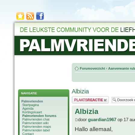
Forumoverzicht
‹
Aanverwante rub
Albizia
NAVIGATIE
Plaats een reactie
Palmvrienden
Startpagina
Agenda
Albizia
Kortingskaart
Palmvrienden forums
door
guardian1967
op 17 au
Palmvrienden chat
Palmvrienden wiki
Palmvrienden maps
Hallo allemaal,
Palmvrienden label
Contact