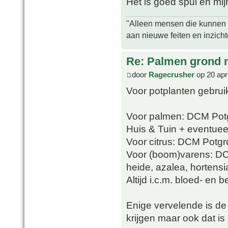
Het is goed spul en mijn
"Alleen mensen die kunnen tw
aan nieuwe feiten en inzich
Re: Palmen grond
door
Ragecrusher
op 20 apr
Voor potplanten gebrui
Voor palmen: DCM Potg
Huis & Tuin + eventueel
Voor citrus: DCM Potgro
Voor (boom)varens: D
heide, azalea, hortens
Altijd i.c.m. bloed- en 
Enige vervelende is de v
krijgen maar ook dat is 