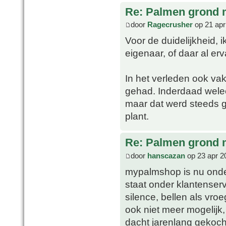
Re: Palmen grond
door
Ragecrusher
op 21 apr
Voor de duidelijkheid, 
eigenaar, of daar al er
In het verleden ook va
gehad. Inderdaad welee
maar dat werd steeds 
plant.
Re: Palmen grond
door
hanscazan
op 23 apr 2
mypalmshop is nu on
staat onder klantenserv
silence, bellen als vroe
ook niet meer mogelijk, t
dacht jarenlang gekoch