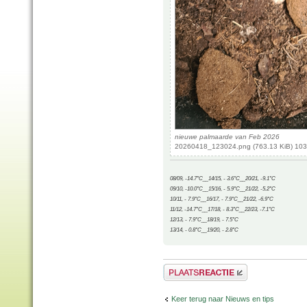
nieuwe palmaarde van Feb 2026
20260418_123024.png (763.13 KiB) 103
08/09, -14.7°C__14/15, - 3.6°C__20/21, -9.1°C
09/10, -10.0°C__15/16, - 5.9°C__21/22, -5.2°C
10/11, - 7.9°C__16/17, - 7.9°C__21/22, -6.9°C
11/12, -14.7°C__17/18, - 8.3°C__22/23, -7.1°C
12/13, - 7.9°C__18/19, - 7.5°C
13/14, - 0.8°C__19/20, - 2.8°C
Plaats een reactie
Keer terug naar Nieuws en tips