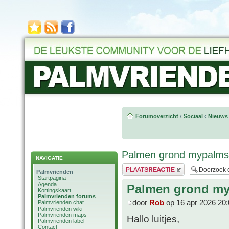
Forumoverzicht
‹
Sociaal
‹
Nieuws 
Palmen grond mypalm
NAVIGATIE
Plaats een reactie
Palmvrienden
Startpagina
Agenda
Palmen grond m
Kortingskaart
Palmvrienden forums
door
Rob
op 16 apr 2026 20:
Palmvrienden chat
Palmvrienden wiki
Palmvrienden maps
Hallo luitjes,
Palmvrienden label
Contact