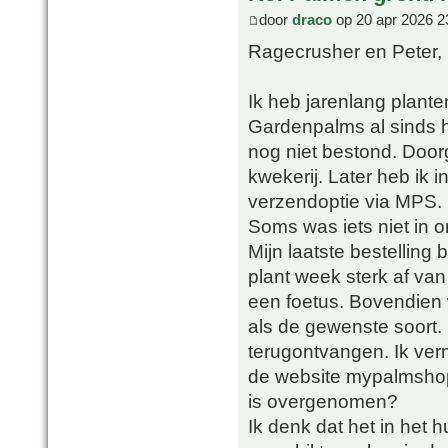
door
draco
op 20 apr 2026 2
Ragecrusher en Peter,
Ik heb jarenlang plant
Gardenpalms al sinds h
nog niet bestond. Doorg
kwekerij. Later heb ik
verzendoptie via MPS.
Soms was iets niet in 
Mijn laatste bestelling
plant week sterk af va
een foetus. Bovendien 
als de gewenste soort. 
terugontvangen. Ik ver
de website mypalmsho
is overgenomen?
Ik denk dat het in het h