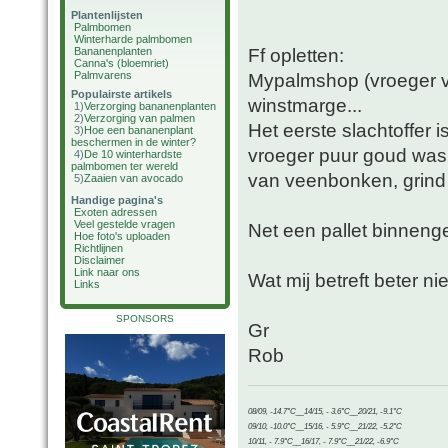
Plantenlijsten
Palmbomen
Winterharde palmbomen
Ff opletten:
Bananenplanten
Canna's (bloemriet)
Palmvarens
Mypalmshop (vroeger va
Populairste artikels
winstmarge...
1)
Verzorging bananenplanten
2)
Verzorging van palmen
Het eerste slachtoffer 
3)
Hoe een bananenplant
beschermen in de winter?
vroeger puur goud was 
4)
De 10 winterhardste
palmbomen ter wereld
van veenbonken, grind
5)
Zaaien van avocado
Handige pagina's
Exoten adressen
Veel gestelde vragen
Net een pallet binnenge
Hoe foto's uploaden
Richtlijnen
Disclaimer
Link naar ons
Wat mij betreft beter n
Links
SPONSORS
Gr
Rob
08/09, -14.7°C__14/15, - 3.6°C__20/21, -9.1°C
09/10, -10.0°C__15/16, - 5.9°C__21/22, -5.2°C
10/11, - 7.9°C__16/17, - 7.9°C__21/22, -6.9°C