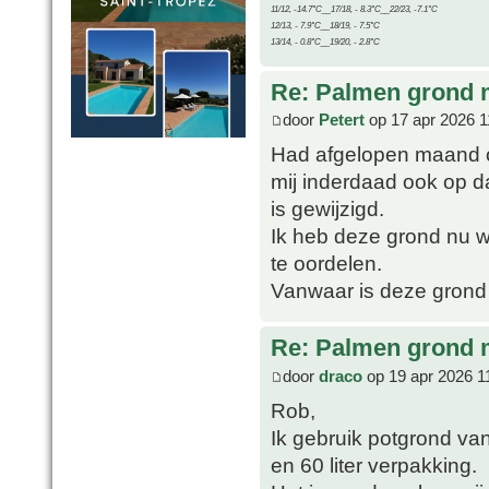
11/12, -14.7°C__17/18, - 8.3°C__22/23, -7.1°C
12/13, - 7.9°C__18/19, - 7.5°C
13/14, - 0.8°C__19/20, - 2.8°C
Re: Palmen grond
door
Petert
op 17 apr 2026 1
Had afgelopen maand o
mij inderdaad ook op d
is gewijzigd.
Ik heb deze grond nu we
te oordelen.
Vanwaar is deze grond
Re: Palmen grond
door
draco
op 19 apr 2026 1
Rob,
Ik gebruik potgrond van
en 60 liter verpakking.