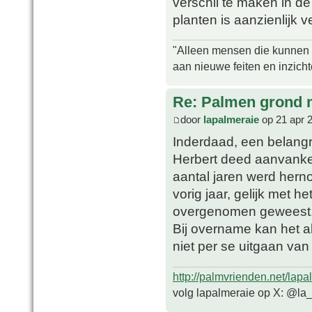
verschil te maken in d
planten is aanzienlijk 
"Alleen mensen die kunnen tw
aan nieuwe feiten en inzich
Re: Palmen grond
door
lapalmeraie
op 21 apr 
Inderdaad, een belangrij
Herbert deed aanvanke
aantal jaren werd hern
vorig jaar, gelijk met 
overgenomen geweest
Bij overname kan het al
niet per se uitgaan van
http://palmvrienden.net/lapa
volg lapalmeraie op X: @la