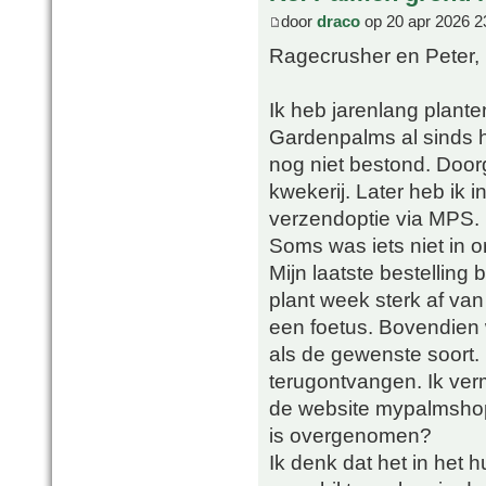
door
draco
op 20 apr 2026 2
Ragecrusher en Peter,
Ik heb jarenlang plant
Gardenpalms al sinds h
nog niet bestond. Doorg
kwekerij. Later heb ik
verzendoptie via MPS.
Soms was iets niet in 
Mijn laatste bestelling
plant week sterk af va
een foetus. Bovendien 
als de gewenste soort. 
terugontvangen. Ik ver
de website mypalmsho
is overgenomen?
Ik denk dat het in het h