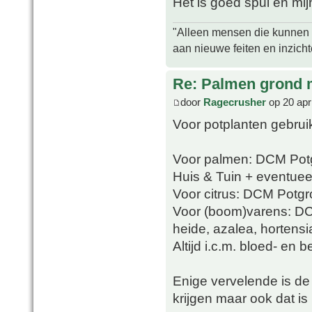
Het is goed spul en mijn
"Alleen mensen die kunnen tw
aan nieuwe feiten en inzich
Re: Palmen grond
door
Ragecrusher
op 20 apr
Voor potplanten gebrui
Voor palmen: DCM Potg
Huis & Tuin + eventueel
Voor citrus: DCM Potgro
Voor (boom)varens: D
heide, azalea, hortens
Altijd i.c.m. bloed- en 
Enige vervelende is de v
krijgen maar ook dat is 