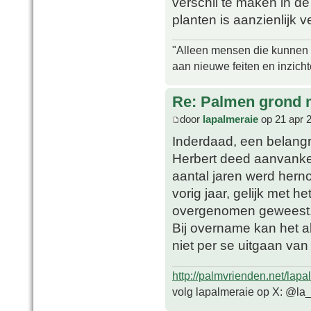
verschil te maken in d
planten is aanzienlijk 
"Alleen mensen die kunnen tw
aan nieuwe feiten en inzich
Re: Palmen grond
door
lapalmeraie
op 21 apr 
Inderdaad, een belangrij
Herbert deed aanvanke
aantal jaren werd hern
vorig jaar, gelijk met 
overgenomen geweest
Bij overname kan het al
niet per se uitgaan van
http://palmvrienden.net/lapa
volg lapalmeraie op X: @la