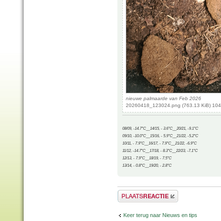
nieuwe palmaarde van Feb 2026
20260418_123024.png (763.13 KiB) 104
08/09, -14.7°C__14/15, - 3.6°C__20/21, -9.1°C
09/10, -10.0°C__15/16, - 5.9°C__21/22, -5.2°C
10/11, - 7.9°C__16/17, - 7.9°C__21/22, -6.9°C
11/12, -14.7°C__17/18, - 8.3°C__22/23, -7.1°C
12/13, - 7.9°C__18/19, - 7.5°C
13/14, - 0.8°C__19/20, - 2.8°C
Plaats een reactie
Keer terug naar Nieuws en tips