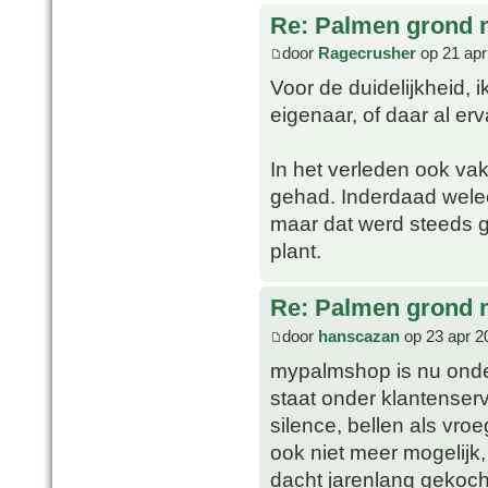
Re: Palmen grond
door
Ragecrusher
op 21 apr
Voor de duidelijkheid, 
eigenaar, of daar al er
In het verleden ook va
gehad. Inderdaad welee
maar dat werd steeds 
plant.
Re: Palmen grond
door
hanscazan
op 23 apr 2
mypalmshop is nu on
staat onder klantenserv
silence, bellen als vroe
ook niet meer mogelijk, t
dacht jarenlang gekoch