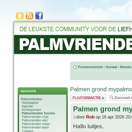
Forumoverzicht
‹
Sociaal
‹
Nieuws 
Palmen grond mypalm
NAVIGATIE
Plaats een reactie
Palmvrienden
Startpagina
Agenda
Palmen grond m
Kortingskaart
Palmvrienden forums
door
Rob
op 16 apr 2026 20:
Palmvrienden chat
Palmvrienden wiki
Palmvrienden maps
Hallo luitjes,
Palmvrienden label
Contact