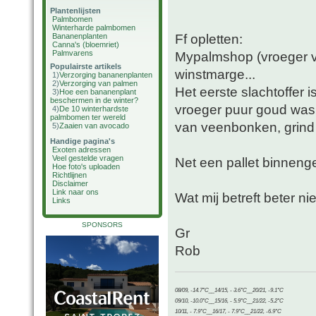
Plantenlijsten
Palmbomen
Winterharde palmbomen
Ff opletten:
Bananenplanten
Canna's (bloemriet)
Palmvarens
Mypalmshop (vroeger va
Populairste artikels
winstmarge...
1)
Verzorging bananenplanten
2)
Verzorging van palmen
Het eerste slachtoffer 
3)
Hoe een bananenplant
beschermen in de winter?
vroeger puur goud was 
4)
De 10 winterhardste
palmbomen ter wereld
van veenbonken, grind
5)
Zaaien van avocado
Handige pagina's
Exoten adressen
Veel gestelde vragen
Net een pallet binnenge
Hoe foto's uploaden
Richtlijnen
Disclaimer
Link naar ons
Wat mij betreft beter n
Links
SPONSORS
Gr
Rob
08/09, -14.7°C__14/15, - 3.6°C__20/21, -9.1°C
09/10, -10.0°C__15/16, - 5.9°C__21/22, -5.2°C
10/11, - 7.9°C__16/17, - 7.9°C__21/22, -6.9°C