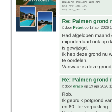
11/12, -14.7°C__17/18, - 8.3°C__22/23, -7.1°C
12/13, - 7.9°C__18/19, - 7.5°C
13/14, - 0.8°C__19/20, - 2.8°C
Re: Palmen grond
door
Petert
op 17 apr 2026 1
Had afgelopen maand o
mij inderdaad ook op d
is gewijzigd.
Ik heb deze grond nu we
te oordelen.
Vanwaar is deze grond
Re: Palmen grond
door
draco
op 19 apr 2026 1
Rob,
Ik gebruik potgrond van
en 60 liter verpakking.