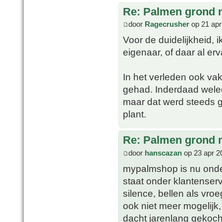
Re: Palmen grond
door
Ragecrusher
op 21 apr
Voor de duidelijkheid, 
eigenaar, of daar al er
In het verleden ook va
gehad. Inderdaad welee
maar dat werd steeds 
plant.
Re: Palmen grond
door
hanscazan
op 23 apr 2
mypalmshop is nu on
staat onder klantenserv
silence, bellen als vroe
ook niet meer mogelijk, t
dacht jarenlang gekoch