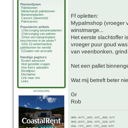
Plantenlijsten
Palmbomen
Winterharde palmbomen
Ff opletten:
Bananenplanten
Canna's (bloemriet)
Palmvarens
Mypalmshop (vroeger va
Populairste artikels
winstmarge...
1)
Verzorging bananenplanten
2)
Verzorging van palmen
Het eerste slachtoffer 
3)
Hoe een bananenplant
beschermen in de winter?
vroeger puur goud was 
4)
De 10 winterhardste
palmbomen ter wereld
van veenbonken, grind
5)
Zaaien van avocado
Handige pagina's
Exoten adressen
Veel gestelde vragen
Net een pallet binnenge
Hoe foto's uploaden
Richtlijnen
Disclaimer
Link naar ons
Wat mij betreft beter n
Links
SPONSORS
Gr
Rob
08/09, -14.7°C__14/15, - 3.6°C__20/21, -9.1°C
09/10, -10.0°C__15/16, - 5.9°C__21/22, -5.2°C
10/11, - 7.9°C__16/17, - 7.9°C__21/22, -6.9°C