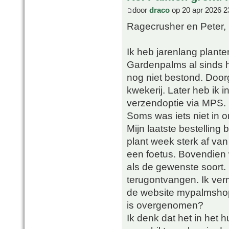
door
draco
op 20 apr 2026 2
Ragecrusher en Peter,
Ik heb jarenlang plant
Gardenpalms al sinds h
nog niet bestond. Doorg
kwekerij. Later heb ik
verzendoptie via MPS.
Soms was iets niet in 
Mijn laatste bestelling
plant week sterk af va
een foetus. Bovendien 
als de gewenste soort. 
terugontvangen. Ik ver
de website mypalmsho
is overgenomen?
Ik denk dat het in het h