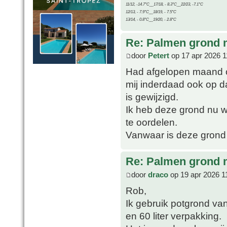
11/12, -14.7°C__17/18, - 8.3°C__22/23, -7.1°C
12/13, - 7.9°C__18/19, - 7.5°C
13/14, - 0.8°C__19/20, - 2.8°C
Re: Palmen grond
door
Petert
op 17 apr 2026 1
Had afgelopen maand o
mij inderdaad ook op d
is gewijzigd.
Ik heb deze grond nu we
te oordelen.
Vanwaar is deze grond
Re: Palmen grond
door
draco
op 19 apr 2026 1
Rob,
Ik gebruik potgrond van
en 60 liter verpakking.