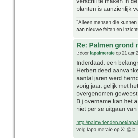
verschil te maken in d
planten is aanzienlijk 
"Alleen mensen die kunnen tw
aan nieuwe feiten en inzich
Re: Palmen grond
door
lapalmeraie
op 21 apr 
Inderdaad, een belangrij
Herbert deed aanvanke
aantal jaren werd hern
vorig jaar, gelijk met 
overgenomen geweest
Bij overname kan het al
niet per se uitgaan van
http://palmvrienden.net/lapa
volg lapalmeraie op X: @la