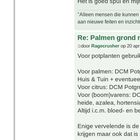
Het is goed spul en mijn
"Alleen mensen die kunnen tw
aan nieuwe feiten en inzich
Re: Palmen grond
door
Ragecrusher
op 20 apr
Voor potplanten gebrui
Voor palmen: DCM Potg
Huis & Tuin + eventueel
Voor citrus: DCM Potgro
Voor (boom)varens: D
heide, azalea, hortens
Altijd i.c.m. bloed- en 
Enige vervelende is de v
krijgen maar ook dat is 