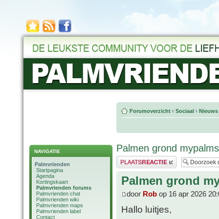
Forumoverzicht
‹
Sociaal
‹
Nieuws 
Palmen grond mypalm
NAVIGATIE
Plaats een reactie
Palmvrienden
Startpagina
Agenda
Palmen grond m
Kortingskaart
Palmvrienden forums
door
Rob
op 16 apr 2026 20:
Palmvrienden chat
Palmvrienden wiki
Palmvrienden maps
Hallo luitjes,
Palmvrienden label
Contact