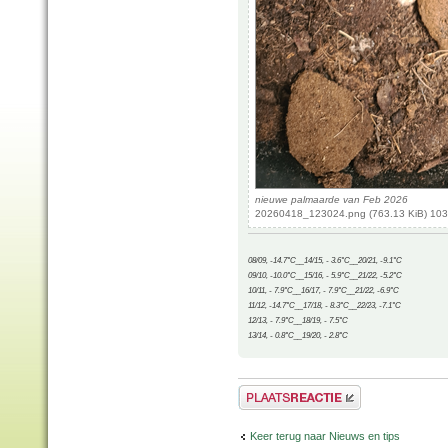
nieuwe palmaarde van Feb 2026
20260418_123024.png (763.13 KiB) 103
08/09, -14.7°C__14/15, - 3.6°C__20/21, -9.1°C
09/10, -10.0°C__15/16, - 5.9°C__21/22, -5.2°C
10/11, - 7.9°C__16/17, - 7.9°C__21/22, -6.9°C
11/12, -14.7°C__17/18, - 8.3°C__22/23, -7.1°C
12/13, - 7.9°C__18/19, - 7.5°C
13/14, - 0.8°C__19/20, - 2.8°C
Plaats een reactie
Keer terug naar Nieuws en tips