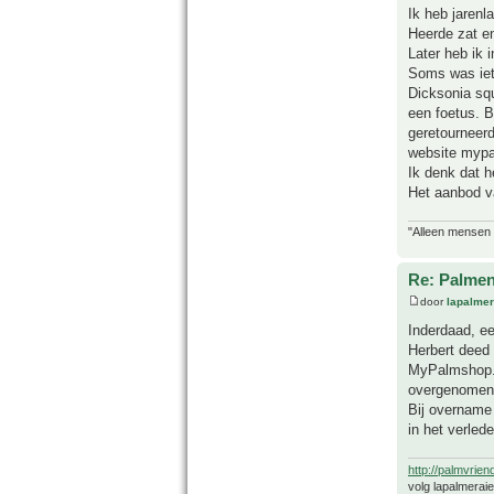
Ik heb jarenl
Heerde zat en
Later heb ik
Soms was iets
Dicksonia sq
een foetus. B
geretourneer
website mypa
Ik denk dat h
Het aanbod va
"Alleen mensen d
Re: Palme
door
lapalmer
Inderdaad, ee
Herbert deed
MyPalmshop. D
overgenomen
Bij overname 
in het verlede
http://palmvrien
volg lapalmerai