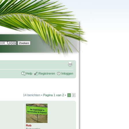
Help
Registreren
Inloggen
14 berichten •
Pagina
1
van
2
•
1
2
Rob
Beheerder