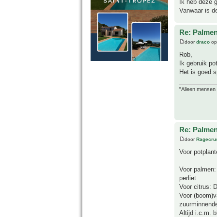
Ik heb deze g
Vanwaar is d
Re: Palme
door
draco
op
Rob,
Ik gebruik po
Het is goed s
"Alleen mensen d
Re: Palme
door
Ragecru
Voor potplan
Voor palmen:
perliet
Voor citrus: 
Voor (boom)v
zuurminnende
Altijd i.c.m.