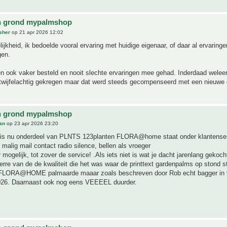
n grond mypalmshop
sher
op 21 apr 2026 12:02
lijkheid, ik bedoelde vooral ervaring met huidige eigenaar, of daar al ervaring
gen.
en ook vaker besteld en nooit slechte ervaringen mee gehad. Inderdaad welee
 twijfelachtig gekregen maar dat werd steeds gecompenseerd met een nieuwe 
n grond mypalmshop
an
op 23 apr 2026 23:20
is nu onderdeel van PLNTS 123planten FLORA@home staat onder klantense
 malig mail contact radio silence, bellen als vroeger
 mogelijk, tot zover de service! .Als iets niet is wat je dacht jarenlang gekoc
erre van de de kwaliteit die het was waar de printtext gardenpalms op stond s
FLORA@HOME palmaarde maaar zoals beschreven door Rob echt bagger in v
026. Daarnaast ook nog eens VEEEEL duurder.