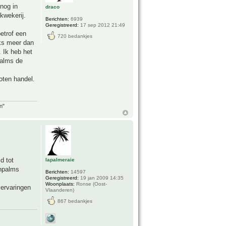
nog in
draco
kwekerij.
Berichten:
6939
Geregistreerd:
17 sep 2012 21:49
etrof een
720 bedankjes
jks meer dan
 Ik heb het
Palms de
xoten handel.
n"
d tot
lapalmeraie
enpalms
Berichten:
14597
Geregistreerd:
19 jan 2009 14:35
Woonplaats:
Ronse (Oost-
 ervaringen
Vlaanderen)
867 bedankjes