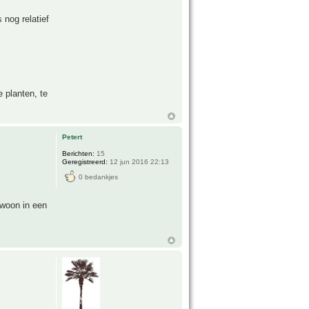
 nog relatief
 planten, te
Petert
Berichten:
15
Geregistreerd:
12 jun 2016 22:13
0 bedankjes
ewoon in een