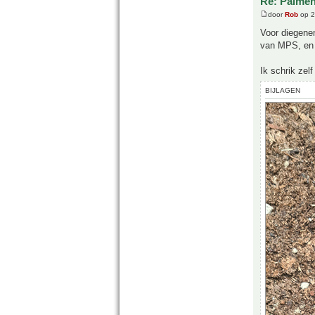
Re: Palme
door
Rob
op 2
Voor diegenen
van MPS, en 
Ik schrik zelf
BIJLAGEN