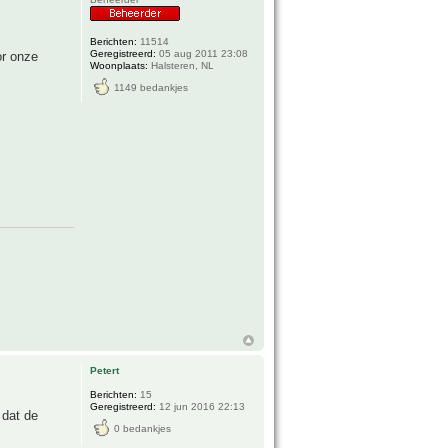
Berichten:
11514
Geregistreerd:
05 aug 2011 23:08
or onze
Woonplaats:
Halsteren, NL
1149 bedankjes
Petert
Berichten:
15
Geregistreerd:
12 jun 2016 22:13
 dat de
0 bedankjes