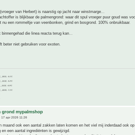
roeger van Herbert) is naarstig op jacht naar winstmarge...
achtoffer is blijkbaar de palmengrond: waar dit spul vroeger puur goud was vo
het nu een rommeltje van veenbonken, grind en bosgrond. 100% onbruikbaar.
t binnengehad die linea reacta terug kan...
ft beter niet gebruiken voor exoten.
C__20/21, -9.1°C
C__21/22, -5.2°C
C__21/22, -6.9°C
C__22/23, -7.1°C
n grond mypalmshop
 17 apr 2026 11:26
n maand ook een aantal zakken laten komen en het viel mij inderdaad ook op
 en een aantal ingrediënten is gewijzigd.