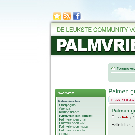
Forumoverz
Palmen g
NAVIGATIE
Plaats een reactie
Palmvrienden
Startpagina
Agenda
Palmen g
Kortingskaart
Palmvrienden forums
door
Rob
op 1
Palmvrienden chat
Palmvrienden wiki
Hallo luitjes,
Palmvrienden maps
Palmvrienden label
Contact