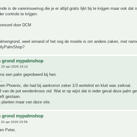
de is de varenrouwmug die je er altijd gratis lijkt bij te krijgen maar ook dat is
er controle te krijgen.
ponsord door DCM
almengrond, weet iemand of het nog de moeite is om andere zaken, met name
j MyPalmShop?
n grond mypalmshop
 20 apr 2026 16:14
ens een palm geprobeerd bij hen.
..
en Phoenix, die had bij aankomst zeker 1/3 wortelrot en kluit was zeiknat.
 van de pot eendenkroos oid. Wat er op wijst dat in ieder geval deze palm g
eft gestaan.
 planten maar van deze site.
n grond mypalmshop
 20 apr 2026 23:59
en Peter,