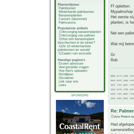
Plantenlijsten
Ff opletten:
Palmbomen
Mypalmshop (v
Winterharde palmbomen
Bananenplanten
Het eerste sl
Canna's (bloemriet)
planten, is 
Palmvarens
Populairste artikels
1)
Verzorging bananenplanten
Net een palle
2)
Verzorging van palmen
3)
Hoe een bananenplant
beschermen in de winter?
Wat mij betre
4)
De 10 winterhardste
palmbomen ter wereld
5)
Zaaien van avocado
Gr
Rob
Handige pagina's
Exoten adressen
Veel gestelde vragen
Hoe foto's uploaden
Richtlijnen
08/09, -14.7°C__14/15, - 3.6°
Disclaimer
09/10, -10.0°C__15/16, - 5.9°
Link naar ons
Links
10/11, - 7.9°C__16/17, - 7.9°
11/12, -14.7°C__17/18, - 8.3°
12/13, - 7.9°C__18/19, - 7.5°C
SPONSORS
13/14, - 0.8°C__19/20, - 2.8°C
Re: Palme
door
Petert
op
Had afgelope
samenstelling