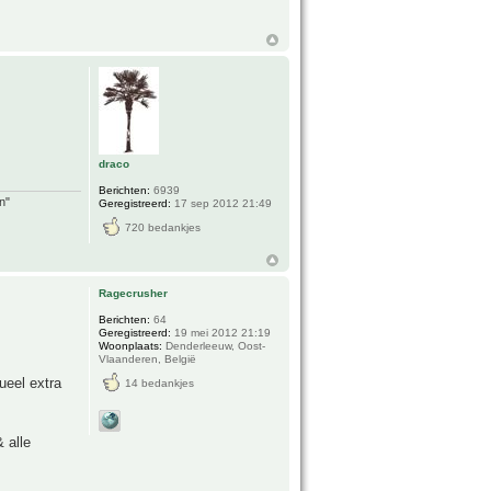
draco
Berichten:
6939
n"
Geregistreerd:
17 sep 2012 21:49
720 bedankjes
Ragecrusher
Berichten:
64
Geregistreerd:
19 mei 2012 21:19
Woonplaats:
Denderleeuw, Oost-
Vlaanderen, België
ueel extra
14 bedankjes
 alle