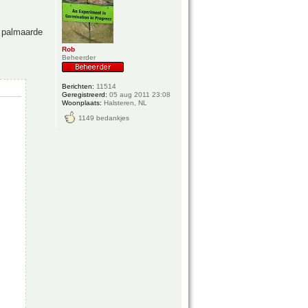
e palmaarde
Rob
Beheerder
Berichten:
11514
Geregistreerd:
05 aug 2011 23:08
Woonplaats:
Halsteren, NL
1149 bedankjes