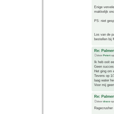
Enige vervelen
makkelijk ond
PS: niet ges
Los van de p
bestellen bi
Re: Palme
door
Petert
op
Ik heb ooit e
Geen succes.
Het ging om e
Tevens op 1/3
laag water he
Voor mij geen
Re: Palme
door
draco
op
Ragecrusher 