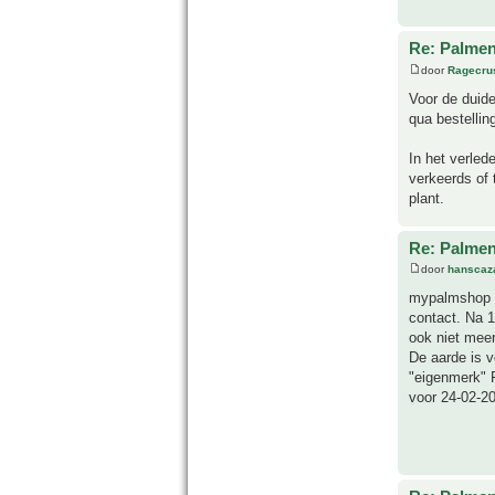
Re: Palme
door
Ragecru
Voor de duide
qua bestellin
In het verled
verkeerds of
plant.
Re: Palme
door
hanscaz
mypalmshop 
contact. Na 1
ook niet meer
De aarde is v
"eigenmerk" 
voor 24-02-2