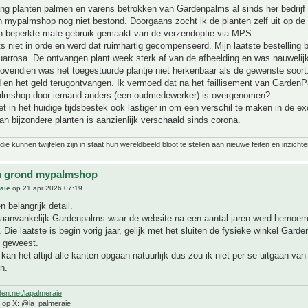
ang planten palmen en varens betrokken van Gardenpalms al sinds her bedrijf 
 mypalmshop nog niet bestond. Doorgaans zocht ik de planten zelf uit op de 
 in beperkte mate gebruik gemaakt van de verzendoptie via MPS.
 niet in orde en werd dat ruimhartig gecompenseerd. Mijn laatste bestelling b
uarrosa. De ontvangen plant week sterk af van de afbeelding en was nauweli
ovendien was het toegestuurde plantje niet herkenbaar als de gewenste soort.
d en het geld terugontvangen. Ik vermoed dat na het faillisement van Garden
lmshop door iemand anders (een oudmedewerker) is overgenomen?
et in het huidige tijdsbestek ook lastiger in om een verschil te maken in de e
n bijzondere planten is aanzienlijk verschaald sinds corona.
ie kunnen twijfelen zijn in staat hun wereldbeeld bloot te stellen aan nieuwe feiten en inzichte
n grond mypalmshop
aie
op 21 apr 2026 07:19
n belangrijk detail.
 aanvankelijk Gardenpalms waar de website na een aantal jaren werd hernoem
ie laatste is begin vorig jaar, gelijk met het sluiten de fysieke winkel Gard
 geweest.
kan het altijd alle kanten opgaan natuurlijk dus zou ik niet per se uitgaan van
n.
den.net/lapalmeraie
e op X: @la_palmeraie