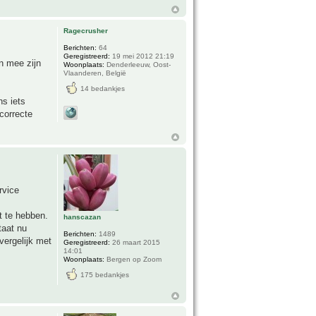
Ragecrusher
Berichten:
64
Geregistreerd:
19 mei 2012 21:19
en mee zijn
Woonplaats:
Denderleeuw, Oost-
Vlaanderen, België
14 bedankjes
ns iets
correcte
rvice
ht te hebben.
hanscazan
taat nu
Berichten:
1489
ergelijk met
Geregistreerd:
26 maart 2015
14:01
Woonplaats:
Bergen op Zoom
175 bedankjes