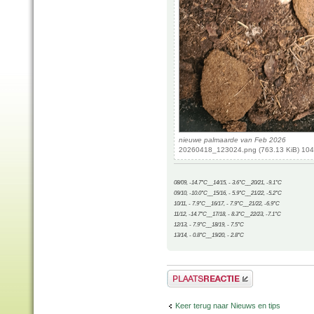
nieuwe palmaarde van Feb 2026
20260418_123024.png (763.13 KiB) 104
08/09, -14.7°C__14/15, - 3.6°C__20/21, -9.1°C
09/10, -10.0°C__15/16, - 5.9°C__21/22, -5.2°C
10/11, - 7.9°C__16/17, - 7.9°C__21/22, -6.9°C
11/12, -14.7°C__17/18, - 8.3°C__22/23, -7.1°C
12/13, - 7.9°C__18/19, - 7.5°C
13/14, - 0.8°C__19/20, - 2.8°C
Plaats een reactie
Keer terug naar Nieuws en tips