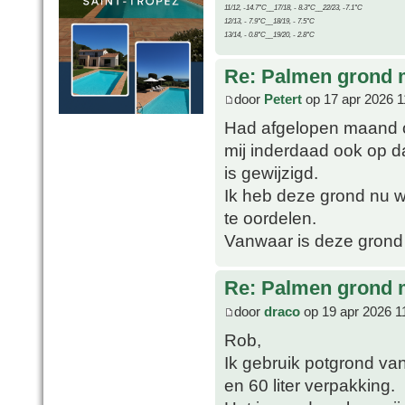
11/12, -14.7°C__17/18, - 8.3°C__22/23, -7.1°C
12/13, - 7.9°C__18/19, - 7.5°C
13/14, - 0.8°C__19/20, - 2.8°C
Re: Palmen grond
door
Petert
op 17 apr 2026 1
Had afgelopen maand o
mij inderdaad ook op d
is gewijzigd.
Ik heb deze grond nu we
te oordelen.
Vanwaar is deze grond
Re: Palmen grond
door
draco
op 19 apr 2026 1
Rob,
Ik gebruik potgrond van
en 60 liter verpakking.