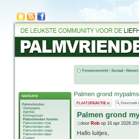
Forumoverzicht
‹
Sociaal
‹
Nieuws 
Palmen grond mypalm
NAVIGATIE
Plaats een reactie
Palmvrienden
Startpagina
Agenda
Palmen grond m
Kortingskaart
Palmvrienden forums
door
Rob
op 16 apr 2026 20:
Palmvrienden chat
Palmvrienden wiki
Palmvrienden maps
Hallo luitjes,
Palmvrienden label
Contact