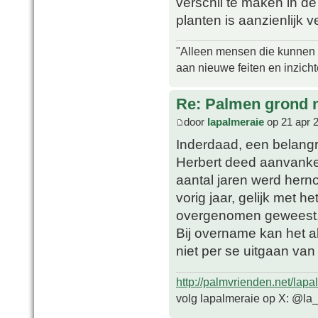
verschil te maken in d
planten is aanzienlijk 
"Alleen mensen die kunnen tw
aan nieuwe feiten en inzich
Re: Palmen grond
door
lapalmeraie
op 21 apr 
Inderdaad, een belangrij
Herbert deed aanvanke
aantal jaren werd hern
vorig jaar, gelijk met 
overgenomen geweest
Bij overname kan het al
niet per se uitgaan van
http://palmvrienden.net/lapa
volg lapalmeraie op X: @la