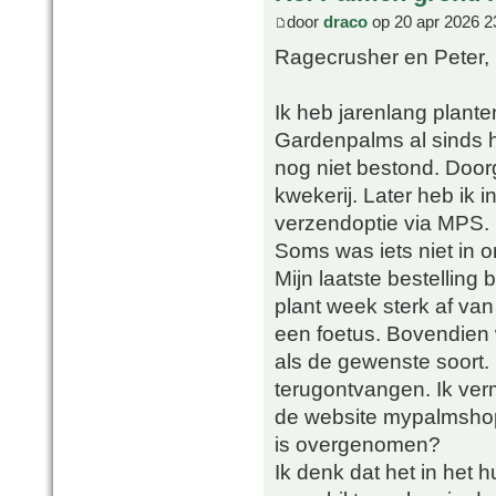
door
draco
op 20 apr 2026 2
Ragecrusher en Peter,
Ik heb jarenlang plant
Gardenpalms al sinds h
nog niet bestond. Doorg
kwekerij. Later heb ik
verzendoptie via MPS.
Soms was iets niet in 
Mijn laatste bestelling
plant week sterk af va
een foetus. Bovendien 
als de gewenste soort. 
terugontvangen. Ik ver
de website mypalmsho
is overgenomen?
Ik denk dat het in het h