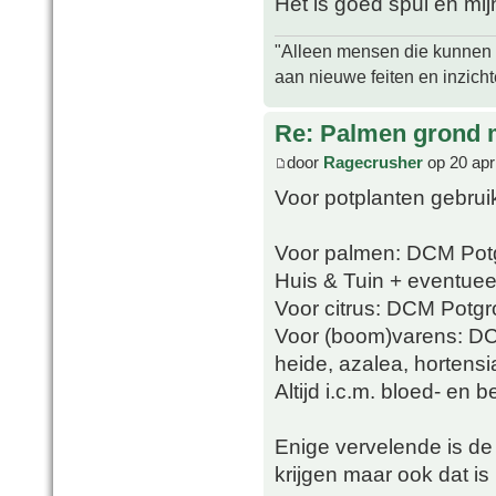
Het is goed spul en mijn
"Alleen mensen die kunnen tw
aan nieuwe feiten en inzich
Re: Palmen grond
door
Ragecrusher
op 20 apr
Voor potplanten gebrui
Voor palmen: DCM Potg
Huis & Tuin + eventueel
Voor citrus: DCM Potgro
Voor (boom)varens: D
heide, azalea, hortens
Altijd i.c.m. bloed- en 
Enige vervelende is de v
krijgen maar ook dat is 