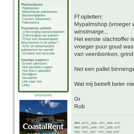
Plantenlijsten
Palmbomen
Winterharde palmbomen
Ff opletten:
Bananenplanten
Canna's (bloemriet)
Palmvarens
Mypalmshop (vroeger va
Populairste artikels
winstmarge...
1)
Verzorging bananenplanten
2)
Verzorging van palmen
Het eerste slachtoffer 
3)
Hoe een bananenplant
beschermen in de winter?
vroeger puur goud was 
4)
De 10 winterhardste
palmbomen ter wereld
van veenbonken, grind
5)
Zaaien van avocado
Handige pagina's
Exoten adressen
Veel gestelde vragen
Net een pallet binnenge
Hoe foto's uploaden
Richtlijnen
Disclaimer
Link naar ons
Wat mij betreft beter n
Links
SPONSORS
Gr
Rob
08/09, -14.7°C__14/15, - 3.6°C__20/21, -9.1°C
09/10, -10.0°C__15/16, - 5.9°C__21/22, -5.2°C
10/11, - 7.9°C__16/17, - 7.9°C__21/22, -6.9°C