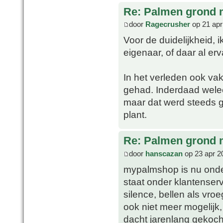
Re: Palmen grond
door
Ragecrusher
op 21 apr
Voor de duidelijkheid, 
eigenaar, of daar al er
In het verleden ook va
gehad. Inderdaad welee
maar dat werd steeds 
plant.
Re: Palmen grond
door
hanscazan
op 23 apr 2
mypalmshop is nu on
staat onder klantenserv
silence, bellen als vroe
ook niet meer mogelijk, t
dacht jarenlang gekoch