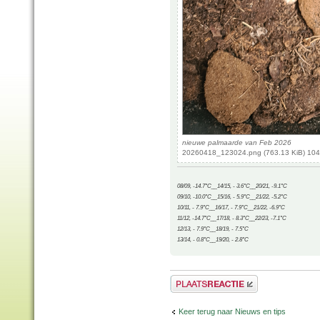
nieuwe palmaarde van Feb 2026
20260418_123024.png (763.13 KiB) 104
08/09, -14.7°C__14/15, - 3.6°C__20/21, -9.1°C
09/10, -10.0°C__15/16, - 5.9°C__21/22, -5.2°C
10/11, - 7.9°C__16/17, - 7.9°C__21/22, -6.9°C
11/12, -14.7°C__17/18, - 8.3°C__22/23, -7.1°C
12/13, - 7.9°C__18/19, - 7.5°C
13/14, - 0.8°C__19/20, - 2.8°C
Plaats een reactie
Keer terug naar Nieuws en tips