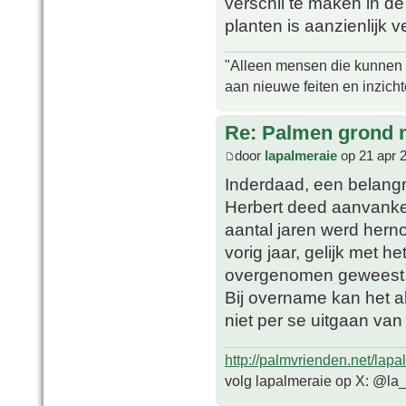
verschil te maken in d
planten is aanzienlijk 
"Alleen mensen die kunnen tw
aan nieuwe feiten en inzich
Re: Palmen grond
door
lapalmeraie
op 21 apr 
Inderdaad, een belangrij
Herbert deed aanvanke
aantal jaren werd hern
vorig jaar, gelijk met 
overgenomen geweest
Bij overname kan het al
niet per se uitgaan van
http://palmvrienden.net/lapa
volg lapalmeraie op X: @la