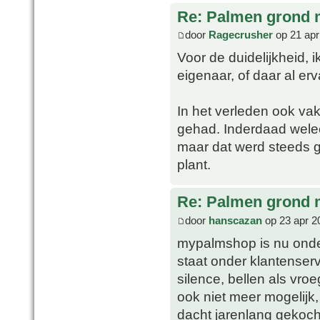
Re: Palmen grond
door
Ragecrusher
op 21 apr
Voor de duidelijkheid, 
eigenaar, of daar al er
In het verleden ook va
gehad. Inderdaad welee
maar dat werd steeds 
plant.
Re: Palmen grond
door
hanscazan
op 23 apr 2
mypalmshop is nu on
staat onder klantenserv
silence, bellen als vroe
ook niet meer mogelijk, t
dacht jarenlang gekoch