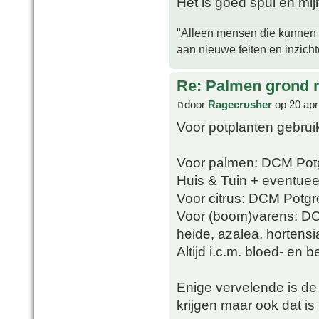
Het is goed spul en mijn
"Alleen mensen die kunnen tw
aan nieuwe feiten en inzich
Re: Palmen grond
door
Ragecrusher
op 20 apr
Voor potplanten gebrui
Voor palmen: DCM Potg
Huis & Tuin + eventueel
Voor citrus: DCM Potgro
Voor (boom)varens: D
heide, azalea, hortens
Altijd i.c.m. bloed- en 
Enige vervelende is de v
krijgen maar ook dat is 