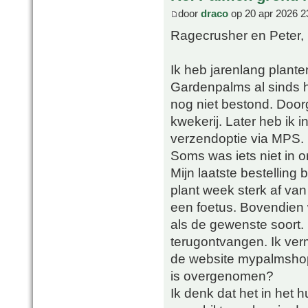
door
draco
op 20 apr 2026 2
Ragecrusher en Peter,
Ik heb jarenlang plant
Gardenpalms al sinds h
nog niet bestond. Doorg
kwekerij. Later heb ik
verzendoptie via MPS.
Soms was iets niet in 
Mijn laatste bestelling
plant week sterk af va
een foetus. Bovendien 
als de gewenste soort. 
terugontvangen. Ik ver
de website mypalmsho
is overgenomen?
Ik denk dat het in het h