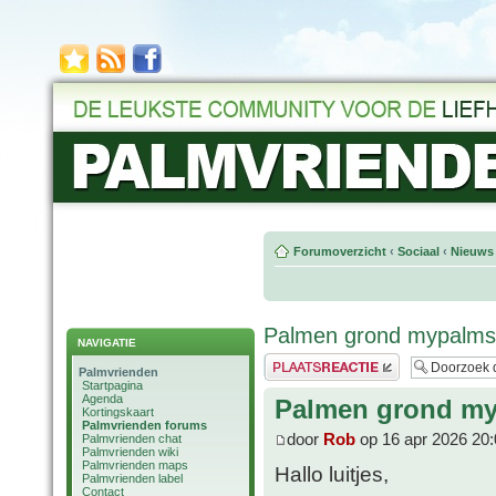
Forumoverzicht
‹
Sociaal
‹
Nieuws 
Palmen grond mypalm
NAVIGATIE
Plaats een reactie
Palmvrienden
Startpagina
Agenda
Palmen grond m
Kortingskaart
Palmvrienden forums
door
Rob
op 16 apr 2026 20:
Palmvrienden chat
Palmvrienden wiki
Palmvrienden maps
Hallo luitjes,
Palmvrienden label
Contact