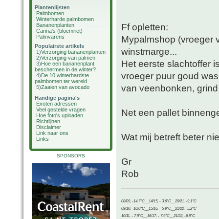
Plantenlijsten
Palmbomen
Winterharde palmbomen
Ff opletten:
Bananenplanten
Canna's (bloemriet)
Palmvarens
Mypalmshop (vroeger va
Populairste artikels
winstmarge...
1)
Verzorging bananenplanten
2)
Verzorging van palmen
Het eerste slachtoffer 
3)
Hoe een bananenplant
beschermen in de winter?
vroeger puur goud was 
4)
De 10 winterhardste
palmbomen ter wereld
van veenbonken, grind
5)
Zaaien van avocado
Handige pagina's
Exoten adressen
Veel gestelde vragen
Net een pallet binnenge
Hoe foto's uploaden
Richtlijnen
Disclaimer
Link naar ons
Wat mij betreft beter n
Links
SPONSORS
Gr
Rob
08/09, -14.7°C__14/15, - 3.6°C__20/21, -9.1°C
09/10, -10.0°C__15/16, - 5.9°C__21/22, -5.2°C
10/11, - 7.9°C__16/17, - 7.9°C__21/22, -6.9°C