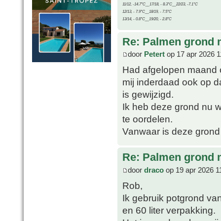
11/12, -14.7°C__17/18, - 8.3°C__22/23, -7.1°C
12/13, - 7.9°C__18/19, - 7.5°C
13/14, - 0.8°C__19/20, - 2.8°C
Re: Palmen grond
door
Petert
op 17 apr 2026 1
Had afgelopen maand o
mij inderdaad ook op d
is gewijzigd.
Ik heb deze grond nu we
te oordelen.
Vanwaar is deze grond
Re: Palmen grond
door
draco
op 19 apr 2026 1
Rob,
Ik gebruik potgrond van
en 60 liter verpakking.