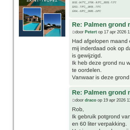
11/12, -14.7°C__17/18, - 8.3°C__22/23, -7.1°C
12/13, - 7.9°C__18/19, - 7.5°C
13/14, - 0.8°C__19/20, - 2.8°C
Re: Palmen grond
door
Petert
op 17 apr 2026 1
Had afgelopen maand o
mij inderdaad ook op d
is gewijzigd.
Ik heb deze grond nu we
te oordelen.
Vanwaar is deze grond
Re: Palmen grond
door
draco
op 19 apr 2026 1
Rob,
Ik gebruik potgrond van
en 60 liter verpakking.