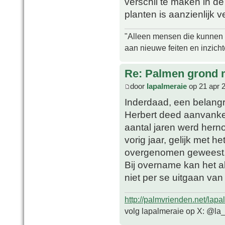
verschil te maken in d
planten is aanzienlijk 
"Alleen mensen die kunnen tw
aan nieuwe feiten en inzich
Re: Palmen grond
door
lapalmeraie
op 21 apr 
Inderdaad, een belangrij
Herbert deed aanvanke
aantal jaren werd hern
vorig jaar, gelijk met 
overgenomen geweest
Bij overname kan het al
niet per se uitgaan van
http://palmvrienden.net/lapa
volg lapalmeraie op X: @la