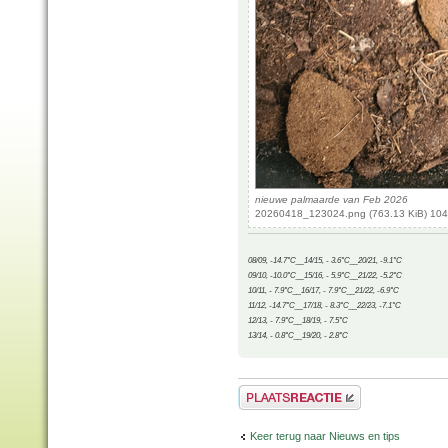
nieuwe palmaarde van Feb 2026
20260418_123024.png (763.13 KiB) 104
08/09, -14.7°C__14/15, - 3.6°C__20/21, -9.1°C
09/10, -10.0°C__15/16, - 5.9°C__21/22, -5.2°C
10/11, - 7.9°C__16/17, - 7.9°C__21/22, -6.9°C
11/12, -14.7°C__17/18, - 8.3°C__22/23, -7.1°C
12/13, - 7.9°C__18/19, - 7.5°C
13/14, - 0.8°C__19/20, - 2.8°C
Plaats een reactie
Keer terug naar Nieuws en tips