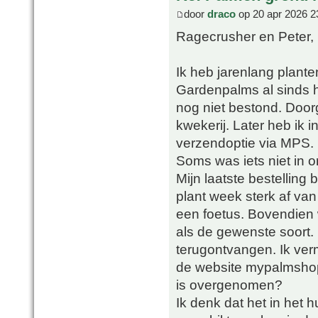
door
draco
op 20 apr 2026 2
Ragecrusher en Peter,
Ik heb jarenlang plant
Gardenpalms al sinds h
nog niet bestond. Doorg
kwekerij. Later heb ik
verzendoptie via MPS.
Soms was iets niet in 
Mijn laatste bestelling
plant week sterk af va
een foetus. Bovendien 
als de gewenste soort. 
terugontvangen. Ik ver
de website mypalmsho
is overgenomen?
Ik denk dat het in het h