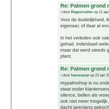
Re: Palmen grond
door
Ragecrusher
op 21 apr
Voor de duidelijkheid, 
eigenaar, of daar al er
In het verleden ook va
gehad. Inderdaad welee
maar dat werd steeds 
plant.
Re: Palmen grond
door
hanscazan
op 23 apr 2
mypalmshop is nu on
staat onder klantenserv
silence, bellen als vroe
ook niet meer mogelijk, t
dacht jarenlang gekoch