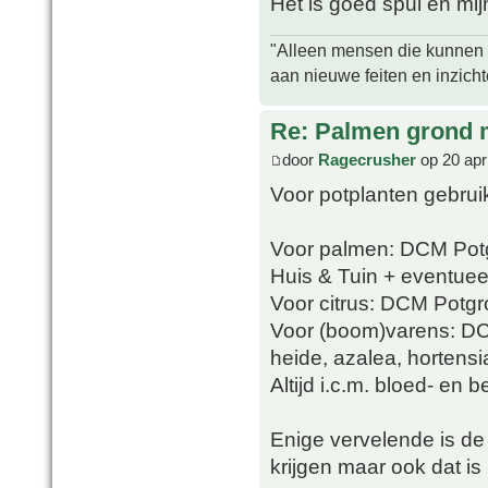
Het is goed spul en mijn
"Alleen mensen die kunnen tw
aan nieuwe feiten en inzich
Re: Palmen grond
door
Ragecrusher
op 20 apr
Voor potplanten gebrui
Voor palmen: DCM Potg
Huis & Tuin + eventueel
Voor citrus: DCM Potgro
Voor (boom)varens: D
heide, azalea, hortens
Altijd i.c.m. bloed- en 
Enige vervelende is de v
krijgen maar ook dat is 