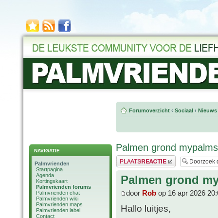
Forumoverzicht
‹
Sociaal
‹
Nieuws 
Palmen grond mypalm
NAVIGATIE
Plaats een reactie
Palmvrienden
Startpagina
Agenda
Palmen grond m
Kortingskaart
Palmvrienden forums
door
Rob
op 16 apr 2026 20:
Palmvrienden chat
Palmvrienden wiki
Palmvrienden maps
Hallo luitjes,
Palmvrienden label
Contact