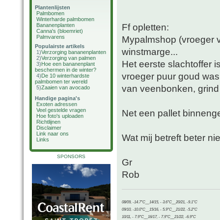
Plantenlijsten
Palmbomen
Winterharde palmbomen
Ff opletten:
Bananenplanten
Canna's (bloemriet)
Palmvarens
Mypalmshop (vroeger va
Populairste artikels
winstmarge...
1)
Verzorging bananenplanten
2)
Verzorging van palmen
Het eerste slachtoffer 
3)
Hoe een bananenplant
beschermen in de winter?
vroeger puur goud was 
4)
De 10 winterhardste
palmbomen ter wereld
van veenbonken, grind
5)
Zaaien van avocado
Handige pagina's
Exoten adressen
Veel gestelde vragen
Net een pallet binnenge
Hoe foto's uploaden
Richtlijnen
Disclaimer
Link naar ons
Wat mij betreft beter n
Links
SPONSORS
Gr
Rob
08/09, -14.7°C__14/15, - 3.6°C__20/21, -9.1°C
09/10, -10.0°C__15/16, - 5.9°C__21/22, -5.2°C
10/11, - 7.9°C__16/17, - 7.9°C__21/22, -6.9°C