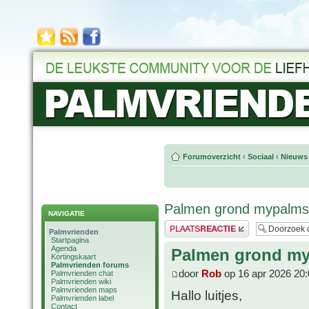
Forumoverzicht
‹
Sociaal
‹
Nieuws 
Palmen grond mypalm
NAVIGATIE
Plaats een reactie
Palmvrienden
Startpagina
Agenda
Palmen grond m
Kortingskaart
Palmvrienden forums
door
Rob
op 16 apr 2026 20:
Palmvrienden chat
Palmvrienden wiki
Palmvrienden maps
Hallo luitjes,
Palmvrienden label
Contact