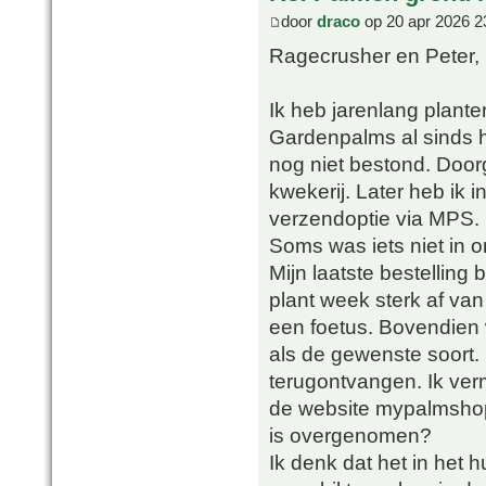
door
draco
op 20 apr 2026 2
Ragecrusher en Peter,
Ik heb jarenlang plant
Gardenpalms al sinds h
nog niet bestond. Doorg
kwekerij. Later heb ik
verzendoptie via MPS.
Soms was iets niet in 
Mijn laatste bestelling
plant week sterk af va
een foetus. Bovendien 
als de gewenste soort. 
terugontvangen. Ik ver
de website mypalmsho
is overgenomen?
Ik denk dat het in het h