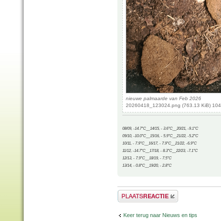
nieuwe palmaarde van Feb 2026
20260418_123024.png (763.13 KiB) 104
08/09, -14.7°C__14/15, - 3.6°C__20/21, -9.1°C
09/10, -10.0°C__15/16, - 5.9°C__21/22, -5.2°C
10/11, - 7.9°C__16/17, - 7.9°C__21/22, -6.9°C
11/12, -14.7°C__17/18, - 8.3°C__22/23, -7.1°C
12/13, - 7.9°C__18/19, - 7.5°C
13/14, - 0.8°C__19/20, - 2.8°C
Plaats een reactie
Keer terug naar Nieuws en tips