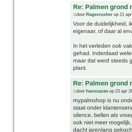
Re: Palmen grond
door
Ragecrusher
op 21 apr
Voor de duidelijkheid, 
eigenaar, of daar al er
In het verleden ook va
gehad. Inderdaad welee
maar dat werd steeds 
plant.
Re: Palmen grond
door
hanscazan
op 23 apr 2
mypalmshop is nu on
staat onder klantenserv
silence, bellen als vroe
ook niet meer mogelijk, t
dacht jarenlang gekoch