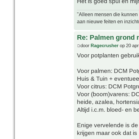
Het is goed spul en mijn
"Alleen mensen die kunnen tw
aan nieuwe feiten en inzich
Re: Palmen grond
door
Ragecrusher
op 20 apr
Voor potplanten gebrui
Voor palmen: DCM Potg
Huis & Tuin + eventueel
Voor citrus: DCM Potgro
Voor (boom)varens: D
heide, azalea, hortens
Altijd i.c.m. bloed- en 
Enige vervelende is de v
krijgen maar ook dat is 