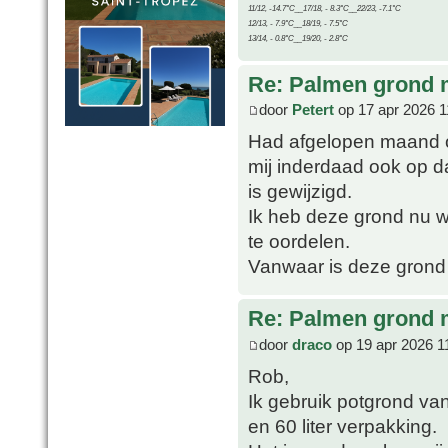
11/12, -14.7°C__17/18, - 8.3°C__22/23, -7.1°C
12/13, - 7.9°C__18/19, - 7.5°C
13/14, - 0.8°C__19/20, - 2.8°C
Re: Palmen grond
door
Petert
op 17 apr 2026 1
Had afgelopen maand o
mij inderdaad ook op d
is gewijzigd.
Ik heb deze grond nu we
te oordelen.
Vanwaar is deze grond
Re: Palmen grond
door
draco
op 19 apr 2026 1
Rob,
Ik gebruik potgrond van
en 60 liter verpakking.