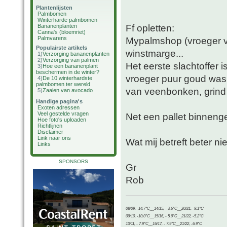
Plantenlijsten
Palmbomen
Winterharde palmbomen
Ff opletten:
Bananenplanten
Canna's (bloemriet)
Palmvarens
Mypalmshop (vroeger va
Populairste artikels
winstmarge...
1)
Verzorging bananenplanten
2)
Verzorging van palmen
Het eerste slachtoffer 
3)
Hoe een bananenplant
beschermen in de winter?
vroeger puur goud was 
4)
De 10 winterhardste
palmbomen ter wereld
van veenbonken, grind
5)
Zaaien van avocado
Handige pagina's
Exoten adressen
Veel gestelde vragen
Net een pallet binnenge
Hoe foto's uploaden
Richtlijnen
Disclaimer
Link naar ons
Wat mij betreft beter n
Links
SPONSORS
Gr
Rob
08/09, -14.7°C__14/15, - 3.6°C__20/21, -9.1°C
09/10, -10.0°C__15/16, - 5.9°C__21/22, -5.2°C
10/11, - 7.9°C__16/17, - 7.9°C__21/22, -6.9°C