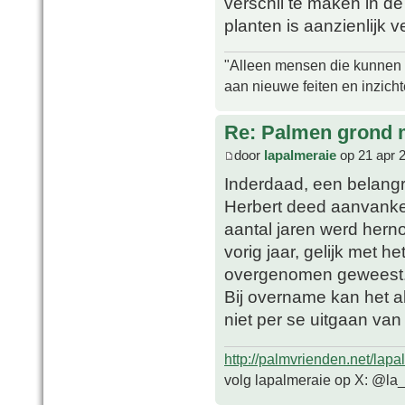
verschil te maken in d
planten is aanzienlijk 
"Alleen mensen die kunnen tw
aan nieuwe feiten en inzich
Re: Palmen grond
door
lapalmeraie
op 21 apr 
Inderdaad, een belangrij
Herbert deed aanvanke
aantal jaren werd hern
vorig jaar, gelijk met 
overgenomen geweest
Bij overname kan het al
niet per se uitgaan van
http://palmvrienden.net/lapa
volg lapalmeraie op X: @la