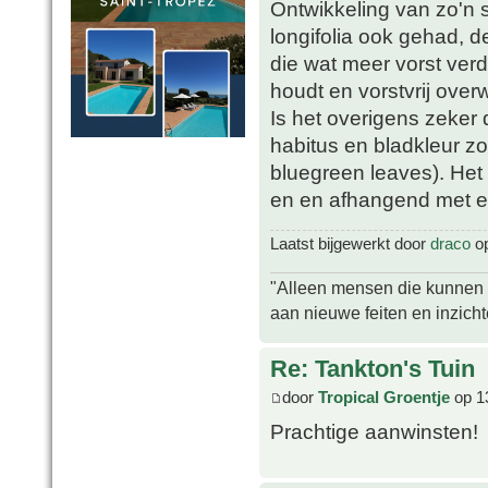
Ontwikkeling van zo'n s
longifolia ook gehad, d
die wat meer vorst verd
houdt en vorstvrij overw
Is het overigens zeker d
habitus en bladkleur zo
bluegreen leaves). Het 
en en afhangend met ee
Laatst bijgewerkt door
draco
op
"Alleen mensen die kunnen tw
aan nieuwe feiten en inzich
Re: Tankton's Tuin
door
Tropical Groentje
op 1
Prachtige aanwinsten!