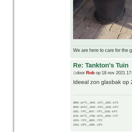
We are here to care for the 
Re: Tankton's Tuin
door
Rob
op 18 nov 2021 17
Ideeal zon glasbak op 
08/09, -14.7°C__14/15, - 3.6°C__20/21, -9.1°C
09/10, -10.0°C__15/16, - 5.9°C__21/22, -5.2°C
10/11, - 7.9°C__16/17, - 7.9°C__21/22, -6.9°C
11/12, -14.7°C__17/18, - 8.3°C__22/23, -7.1°C
12/13, - 7.9°C__18/19, - 7.5°C
13/14, - 0.8°C__19/20, - 2.8°C