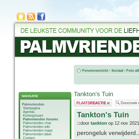
Forumoverzicht
‹
Sociaal
‹
Foto al
Tankton's Tuin
NAVIGATIE
Plaats een reactie
Palmvrienden
Startpagina
Agenda
Tankton's Tuin
Kortingskaart
Palmvrienden forums
door
tankton
op 12 nov 2021
Palmvrienden chat
Palmvrienden wiki
Palmvrienden maps
perongeluk verwijderd..
Palmvrienden label
Contact