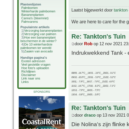
Plantenlijsten
Palmbomen
Laatst bijgewerkt door
tankton
Winterharde palmbomen
Bananenplanten
Canna's (bloemriet)
We are here to care for the 
Palmvarens
Populairste artikels
1)
Verzorging bananenplanten
2)
Verzorging van palmen
Re: Tankton's Tuin
3)
Hoe een bananenplant
beschermen in de winter?
door
Rob
op 12 nov 2021 23
4)
De 10 winterhardste
palmbomen ter wereld
5)
Zaaien van avocado
Indrukwekkend Tank - e
Handige pagina's
Exoten adressen
Veel gestelde vragen
Hoe foto's uploaden
Richtlijnen
08/09, -14.7°C__14/15, - 3.6°C__20/21, -9.1°C
Disclaimer
09/10, -10.0°C__15/16, - 5.9°C__21/22, -5.2°C
Link naar ons
Links
10/11, - 7.9°C__16/17, - 7.9°C__21/22, -6.9°C
11/12, -14.7°C__17/18, - 8.3°C__22/23, -7.1°C
12/13, - 7.9°C__18/19, - 7.5°C
SPONSORS
13/14, - 0.8°C__19/20, - 2.8°C
Re: Tankton's Tuin
door
draco
op 13 nov 2021 0
Die Nolina's zijn flinke 