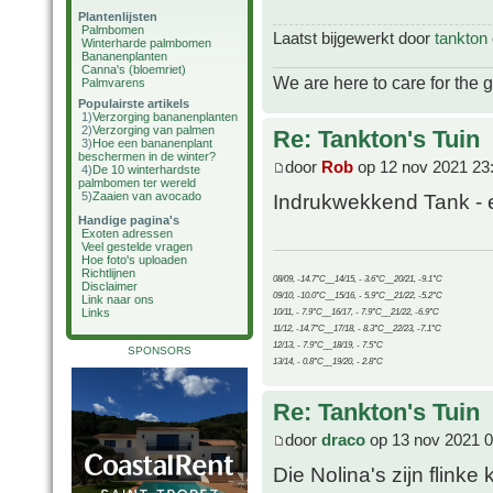
Plantenlijsten
Palmbomen
Laatst bijgewerkt door
tankton
Winterharde palmbomen
Bananenplanten
Canna's (bloemriet)
We are here to care for the 
Palmvarens
Populairste artikels
1)
Verzorging bananenplanten
2)
Verzorging van palmen
Re: Tankton's Tuin
3)
Hoe een bananenplant
beschermen in de winter?
door
Rob
op 12 nov 2021 23
4)
De 10 winterhardste
palmbomen ter wereld
5)
Zaaien van avocado
Indrukwekkend Tank - e
Handige pagina's
Exoten adressen
Veel gestelde vragen
Hoe foto's uploaden
Richtlijnen
08/09, -14.7°C__14/15, - 3.6°C__20/21, -9.1°C
Disclaimer
09/10, -10.0°C__15/16, - 5.9°C__21/22, -5.2°C
Link naar ons
Links
10/11, - 7.9°C__16/17, - 7.9°C__21/22, -6.9°C
11/12, -14.7°C__17/18, - 8.3°C__22/23, -7.1°C
12/13, - 7.9°C__18/19, - 7.5°C
SPONSORS
13/14, - 0.8°C__19/20, - 2.8°C
Re: Tankton's Tuin
door
draco
op 13 nov 2021 0
Die Nolina's zijn flinke 