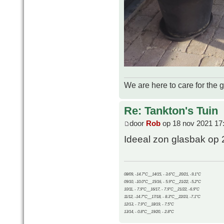
We are here to care for the 
Re: Tankton's Tuin
door
Rob
op 18 nov 2021 17
Ideeal zon glasbak op 
08/09, -14.7°C__14/15, - 3.6°C__20/21, -9.1°C
09/10, -10.0°C__15/16, - 5.9°C__21/22, -5.2°C
10/11, - 7.9°C__16/17, - 7.9°C__21/22, -6.9°C
11/12, -14.7°C__17/18, - 8.3°C__22/23, -7.1°C
12/13, - 7.9°C__18/19, - 7.5°C
13/14, - 0.8°C__19/20, - 2.8°C