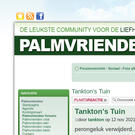
Forumoverzicht
‹
Sociaal
‹
Foto al
Tankton's Tuin
NAVIGATIE
Plaats een reactie
Palmvrienden
Startpagina
Agenda
Tankton's Tuin
Kortingskaart
Palmvrienden forums
door
tankton
op 12 nov 2021
Palmvrienden chat
Palmvrienden wiki
Palmvrienden maps
perongeluk verwijderd..
Palmvrienden label
Contact