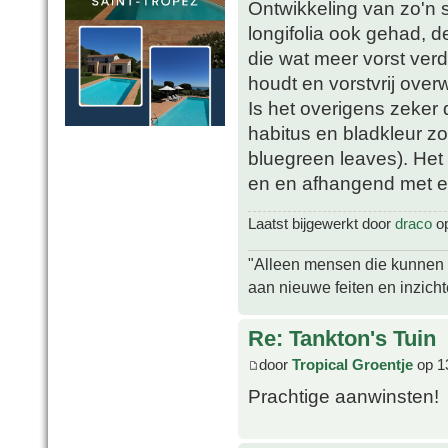
Ontwikkeling van zo'n s
longifolia ook gehad, d
die wat meer vorst verd
houdt en vorstvrij overw
Is het overigens zeker d
habitus en bladkleur zo
bluegreen leaves). Het 
en en afhangend met ee
Laatst bijgewerkt door
draco
op
"Alleen mensen die kunnen tw
aan nieuwe feiten en inzich
Re: Tankton's Tuin
door
Tropical Groentje
op 1
Prachtige aanwinsten!