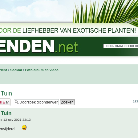
icht
‹
Sociaal
‹
Foto album en video
 Tuin
157
 Tuin
p 12 nov 2021 22:13
rwijderd.....