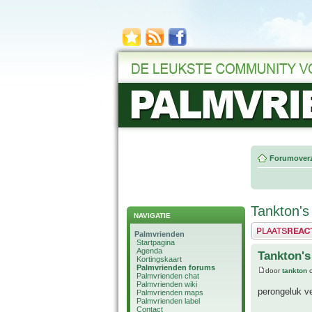
Forumoverz
Tankton's
NAVIGATIE
Plaats een reactie
Palmvrienden
Startpagina
Agenda
Tankton's
Kortingskaart
Palmvrienden forums
door
tankton
o
Palmvrienden chat
Palmvrienden wiki
perongeluk ve
Palmvrienden maps
Palmvrienden label
Contact