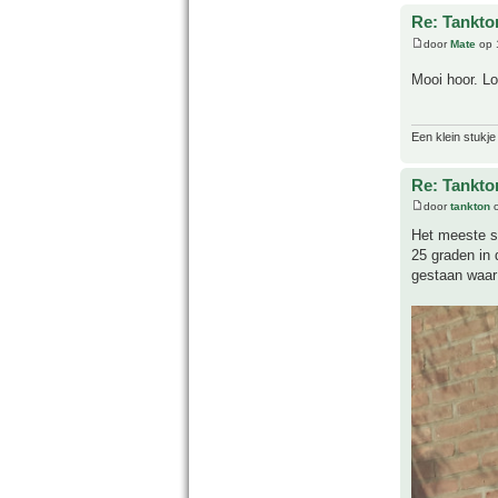
Re: Tankto
door
Mate
op 
Mooi hoor. Lo
Een klein stukje
Re: Tankto
door
tankton
o
Het meeste st
25 graden in 
gestaan waar