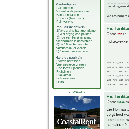
Plantenlijsten
Laatst bijgewerk
Palmbomen
Winterharde palmbomen
Bananenplanten
We are here to 
Canna's (bloemriet)
Palmvarens
Populairste artikels
Re: Tankto
1)
Verzorging bananenplanten
2)
Verzorging van palmen
door
Rob
op 1
3)
Hoe een bananenplant
beschermen in de winter?
Indrukwekken
4)
De 10 winterhardste
palmbomen ter wereld
5)
Zaaien van avocado
Handige pagina's
Exoten adressen
08/09, -14.7°C__14/15, - 3.6°
Veel gestelde vragen
09/10, -10.0°C__15/16, - 5.9°
Hoe foto's uploaden
Richtlijnen
10/11, - 7.9°C__16/17, - 7.9°
Disclaimer
11/12, -14.7°C__17/18, - 8.3°
Link naar ons
12/13, - 7.9°C__18/19, - 7.5°C
Links
13/14, - 0.8°C__19/20, - 2.8°C
SPONSORS
Re: Tankto
door
draco
op
Die Nolina's 
vergt heel wa
nelsonii die 
overwintert?