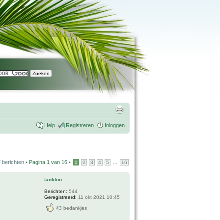
Help
Registreren
Inloggen
 berichten •
Pagina
1
van
16
•
...
1
2
3
4
5
16
tankton
Berichten:
544
Geregistreerd:
11 okt 2021 10:45
43 bedankjes