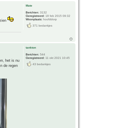
Mate
Berichten:
3132
Geregistreerd:
18 feb 2015 09:32
Woonplaats:
hoofddorp
 zien
371 bedankjes
tankton
Berichten:
544
Geregistreerd:
11 okt 2021 10:45
n, het is nu
43 bedankjes
in de regen