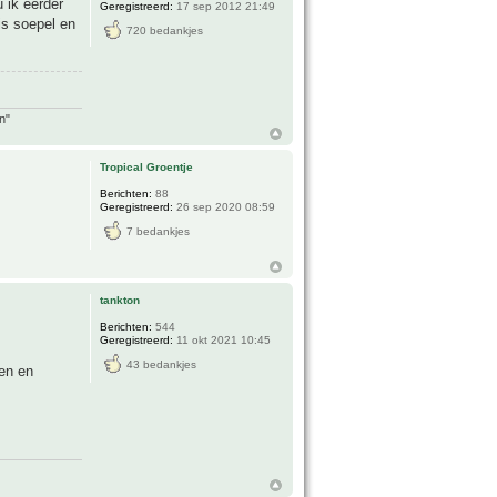
u ik eerder
Geregistreerd:
17 sep 2012 21:49
is soepel en
720 bedankjes
n"
Tropical Groentje
Berichten:
88
Geregistreerd:
26 sep 2020 08:59
7 bedankjes
tankton
Berichten:
544
Geregistreerd:
11 okt 2021 10:45
43 bedankjes
pen en