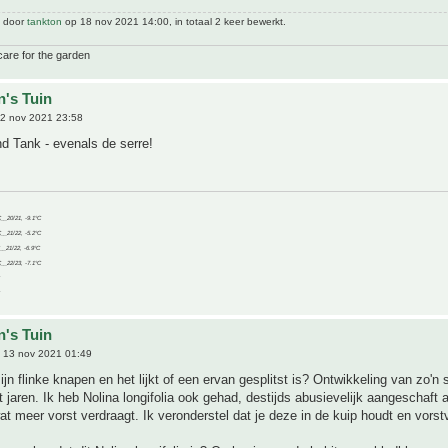
t door
tankton
op 18 nov 2021 14:00, in totaal 2 keer bewerkt.
care for the garden
n's Tuin
2 nov 2021 23:58
d Tank - evenals de serre!
C__20/21, -9.1°C
C__21/22, -5.2°C
C__21/22, -6.9°C
C__22/23, -7.1°C
n's Tuin
 13 nov 2021 01:49
zijn flinke knapen en het lijkt of een ervan gesplitst is? Ontwikkeling van zo'n
t jaren. Ik heb Nolina longifolia ook gehad, destijds abusievelijk aangeschaft a
wat meer vorst verdraagt. Ik veronderstel dat je deze in de kuip houdt en vorstv