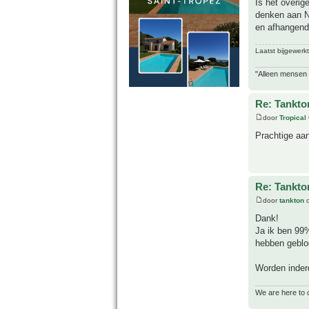
Is het overig
denken aan No
en afhangend 
Laatst bijgewerk
"Alleen mensen d
Re: Tankto
door
Tropical
Prachtige aa
Re: Tankto
door
tankton
o
Dank!
Ja ik ben 99%
hebben gebloei
Worden inderd
We are here to 