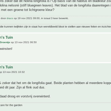
ens zeker dat dit Nolina longifolia is? Op basis van de habitus en bladkleur zo
lina nelsonii (stiff bluegreen leaves). Het blad van de longifolia daarentegen 
met een groene tot lichtgroene kleur?
t door
draco
op 19 nov 2021 09:00, in totaal 3 keer bewerkt.
ie kunnen twijfelen zijn in staat hun wereldbeeld bloot te stellen aan nieuwe feiten en inzichte
n's Tuin
 Groentje
op 13 nov 2021 06:50
nwinsten!
n's Tuin
p 13 nov 2021 10:32
 zeker dat het om de longifolia gaat. Beide planten hebben al meerdere kop
d dit jaar. Zijn al flink oud dus.
aad droog en vorstvrij overwinterd.
care for the garden