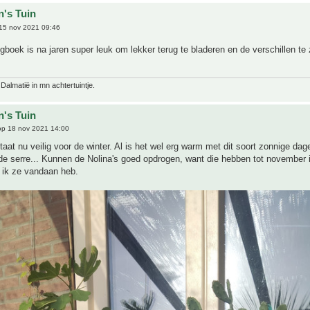
n's Tuin
15 nov 2021 09:46
gboek is na jaren super leuk om lekker terug te bladeren en de verschillen te
 Dalmatië in mn achtertuintje.
n's Tuin
p 18 nov 2021 14:00
aat nu veilig voor de winter. Al is het wel erg warm met dit soort zonnige dage
de serre... Kunnen de Nolina's goed opdrogen, want die hebben tot november 
 ik ze vandaan heb.