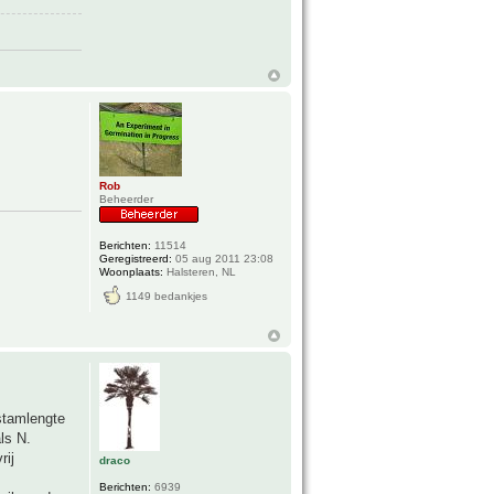
Rob
Beheerder
Berichten:
11514
Geregistreerd:
05 aug 2011 23:08
Woonplaats:
Halsteren, NL
1149 bedankjes
 stamlengte
ls N.
rij
draco
Berichten:
6939