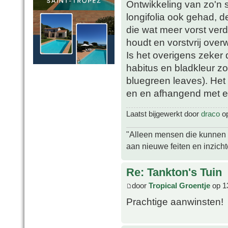
Ontwikkeling van zo'n s
longifolia ook gehad, d
die wat meer vorst verd
houdt en vorstvrij overw
Is het overigens zeker d
habitus en bladkleur zo
bluegreen leaves). Het 
en en afhangend met ee
Laatst bijgewerkt door
draco
op
"Alleen mensen die kunnen tw
aan nieuwe feiten en inzich
Re: Tankton's Tuin
door
Tropical Groentje
op 1
Prachtige aanwinsten!