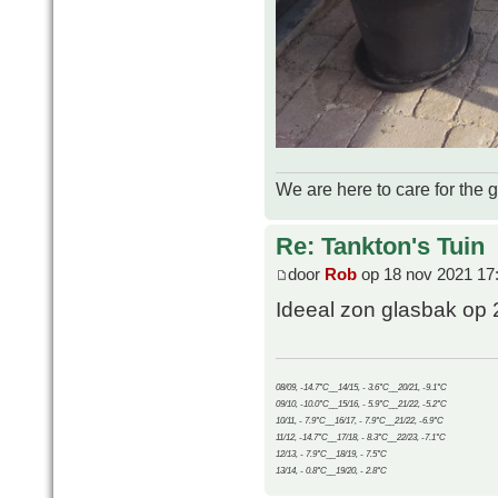
We are here to care for the 
Re: Tankton's Tuin
door
Rob
op 18 nov 2021 17
Ideeal zon glasbak op 
08/09, -14.7°C__14/15, - 3.6°C__20/21, -9.1°C
09/10, -10.0°C__15/16, - 5.9°C__21/22, -5.2°C
10/11, - 7.9°C__16/17, - 7.9°C__21/22, -6.9°C
11/12, -14.7°C__17/18, - 8.3°C__22/23, -7.1°C
12/13, - 7.9°C__18/19, - 7.5°C
13/14, - 0.8°C__19/20, - 2.8°C