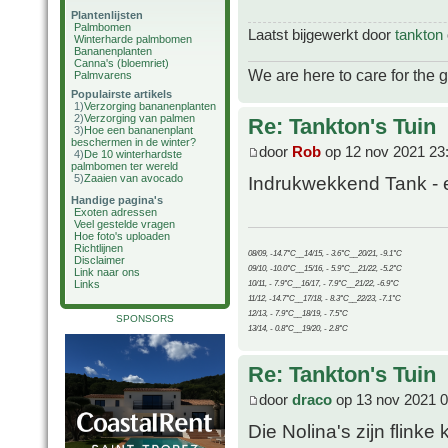
Plantenlijsten
Palmbomen
Laatst bijgewerkt door
tankton
Winterharde palmbomen
Bananenplanten
Canna's (bloemriet)
We are here to care for the 
Palmvarens
Populairste artikels
1)
Verzorging bananenplanten
2)
Verzorging van palmen
Re: Tankton's Tuin
3)
Hoe een bananenplant
beschermen in de winter?
door
Rob
op 12 nov 2021 23
4)
De 10 winterhardste
palmbomen ter wereld
5)
Zaaien van avocado
Indrukwekkend Tank - e
Handige pagina's
Exoten adressen
Veel gestelde vragen
Hoe foto's uploaden
Richtlijnen
08/09, -14.7°C__14/15, - 3.6°C__20/21, -9.1°C
Disclaimer
09/10, -10.0°C__15/16, - 5.9°C__21/22, -5.2°C
Link naar ons
Links
10/11, - 7.9°C__16/17, - 7.9°C__21/22, -6.9°C
11/12, -14.7°C__17/18, - 8.3°C__22/23, -7.1°C
12/13, - 7.9°C__18/19, - 7.5°C
SPONSORS
13/14, - 0.8°C__19/20, - 2.8°C
Re: Tankton's Tuin
door
draco
op 13 nov 2021 0
Die Nolina's zijn flinke 