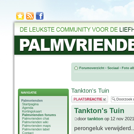
Forumoverzicht
‹
Sociaal
‹
Foto al
Tankton's Tuin
NAVIGATIE
Plaats een reactie
Palmvrienden
Startpagina
Agenda
Tankton's Tuin
Kortingskaart
Palmvrienden forums
door
tankton
op 12 nov 2021
Palmvrienden chat
Palmvrienden wiki
Palmvrienden maps
perongeluk verwijderd..
Palmvrienden label
Contact