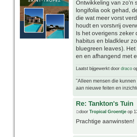
Ontwikkeling van zo'n s
longifolia ook gehad, d
die wat meer vorst verd
houdt en vorstvrij overw
Is het overigens zeker d
habitus en bladkleur zo
bluegreen leaves). Het 
en en afhangend met ee
Laatst bijgewerkt door
draco
op
"Alleen mensen die kunnen tw
aan nieuwe feiten en inzich
Re: Tankton's Tuin
door
Tropical Groentje
op 1
Prachtige aanwinsten!