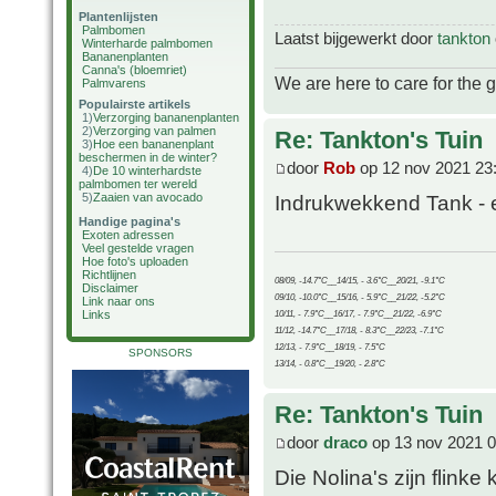
Plantenlijsten
Palmbomen
Laatst bijgewerkt door
tankton
Winterharde palmbomen
Bananenplanten
Canna's (bloemriet)
We are here to care for the 
Palmvarens
Populairste artikels
1)
Verzorging bananenplanten
2)
Verzorging van palmen
Re: Tankton's Tuin
3)
Hoe een bananenplant
beschermen in de winter?
door
Rob
op 12 nov 2021 23
4)
De 10 winterhardste
palmbomen ter wereld
5)
Zaaien van avocado
Indrukwekkend Tank - e
Handige pagina's
Exoten adressen
Veel gestelde vragen
Hoe foto's uploaden
Richtlijnen
08/09, -14.7°C__14/15, - 3.6°C__20/21, -9.1°C
Disclaimer
09/10, -10.0°C__15/16, - 5.9°C__21/22, -5.2°C
Link naar ons
Links
10/11, - 7.9°C__16/17, - 7.9°C__21/22, -6.9°C
11/12, -14.7°C__17/18, - 8.3°C__22/23, -7.1°C
12/13, - 7.9°C__18/19, - 7.5°C
SPONSORS
13/14, - 0.8°C__19/20, - 2.8°C
Re: Tankton's Tuin
door
draco
op 13 nov 2021 0
Die Nolina's zijn flinke 