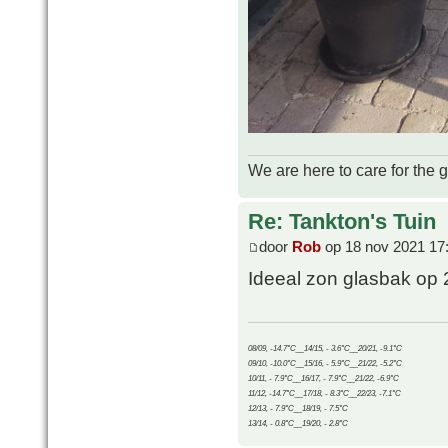
We are here to care for the 
Re: Tankton's Tuin
door
Rob
op 18 nov 2021 17
Ideeal zon glasbak op 
08/09, -14.7°C__14/15, - 3.6°C__20/21, -9.1°C
09/10, -10.0°C__15/16, - 5.9°C__21/22, -5.2°C
10/11, - 7.9°C__16/17, - 7.9°C__21/22, -6.9°C
11/12, -14.7°C__17/18, - 8.3°C__22/23, -7.1°C
12/13, - 7.9°C__18/19, - 7.5°C
13/14, - 0.8°C__19/20, - 2.8°C