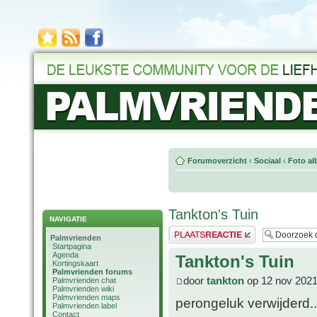
Forumoverzicht
‹
Sociaal
‹
Foto al
Tankton's Tuin
NAVIGATIE
Plaats een reactie
Palmvrienden
Startpagina
Agenda
Tankton's Tuin
Kortingskaart
Palmvrienden forums
door
tankton
op 12 nov 2021
Palmvrienden chat
Palmvrienden wiki
Palmvrienden maps
perongeluk verwijderd..
Palmvrienden label
Contact