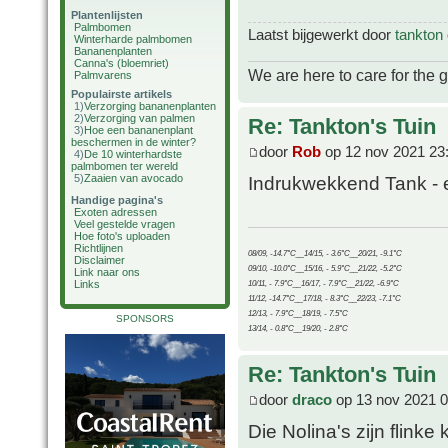
Plantenlijsten
Palmbomen
Laatst bijgewerkt door
tankton
Winterharde palmbomen
Bananenplanten
Canna's (bloemriet)
We are here to care for the 
Palmvarens
Populairste artikels
1)
Verzorging bananenplanten
2)
Verzorging van palmen
Re: Tankton's Tuin
3)
Hoe een bananenplant
beschermen in de winter?
door
Rob
op 12 nov 2021 23
4)
De 10 winterhardste
palmbomen ter wereld
5)
Zaaien van avocado
Indrukwekkend Tank - e
Handige pagina's
Exoten adressen
Veel gestelde vragen
Hoe foto's uploaden
Richtlijnen
08/09, -14.7°C__14/15, - 3.6°C__20/21, -9.1°C
Disclaimer
09/10, -10.0°C__15/16, - 5.9°C__21/22, -5.2°C
Link naar ons
Links
10/11, - 7.9°C__16/17, - 7.9°C__21/22, -6.9°C
11/12, -14.7°C__17/18, - 8.3°C__22/23, -7.1°C
12/13, - 7.9°C__18/19, - 7.5°C
SPONSORS
13/14, - 0.8°C__19/20, - 2.8°C
Re: Tankton's Tuin
door
draco
op 13 nov 2021 0
Die Nolina's zijn flinke 