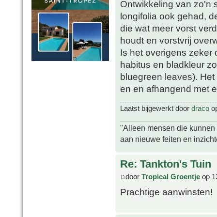
Ontwikkeling van zo'n s
longifolia ook gehad, d
die wat meer vorst verd
houdt en vorstvrij overw
Is het overigens zeker d
habitus en bladkleur zo
bluegreen leaves). Het 
en en afhangend met ee
Laatst bijgewerkt door
draco
op
"Alleen mensen die kunnen tw
aan nieuwe feiten en inzich
Re: Tankton's Tuin
door
Tropical Groentje
op 1
Prachtige aanwinsten!