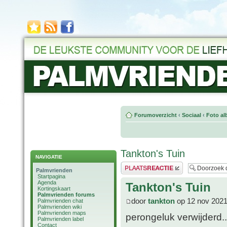
Forumoverzicht
‹
Sociaal
‹
Foto al
Tankton's Tuin
NAVIGATIE
Plaats een reactie
Palmvrienden
Startpagina
Agenda
Tankton's Tuin
Kortingskaart
Palmvrienden forums
door
tankton
op 12 nov 2021
Palmvrienden chat
Palmvrienden wiki
Palmvrienden maps
perongeluk verwijderd..
Palmvrienden label
Contact