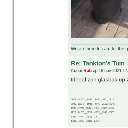
We are here to care for the 
Re: Tankton's Tuin
door
Rob
op 18 nov 2021 17
Ideeal zon glasbak op 
08/09, -14.7°C__14/15, - 3.6°C__20/21, -9.1°C
09/10, -10.0°C__15/16, - 5.9°C__21/22, -5.2°C
10/11, - 7.9°C__16/17, - 7.9°C__21/22, -6.9°C
11/12, -14.7°C__17/18, - 8.3°C__22/23, -7.1°C
12/13, - 7.9°C__18/19, - 7.5°C
13/14, - 0.8°C__19/20, - 2.8°C