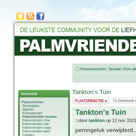
Forumoverzicht
‹
Sociaal
‹
Foto al
Tankton's Tuin
NAVIGATIE
Plaats een reactie
Palmvrienden
Startpagina
Agenda
Tankton's Tuin
Kortingskaart
Palmvrienden forums
door
tankton
op 12 nov 2021
Palmvrienden chat
Palmvrienden wiki
Palmvrienden maps
perongeluk verwijderd..
Palmvrienden label
Contact