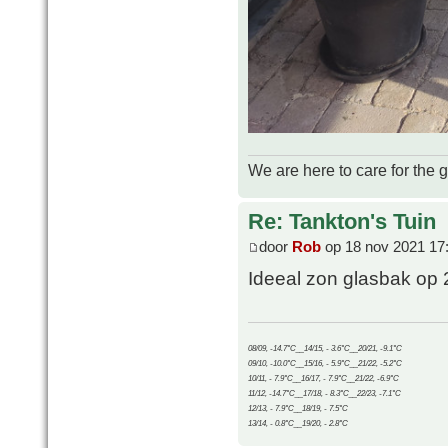
We are here to care for the 
Re: Tankton's Tuin
door
Rob
op 18 nov 2021 17
Ideeal zon glasbak op 
08/09, -14.7°C__14/15, - 3.6°C__20/21, -9.1°C
09/10, -10.0°C__15/16, - 5.9°C__21/22, -5.2°C
10/11, - 7.9°C__16/17, - 7.9°C__21/22, -6.9°C
11/12, -14.7°C__17/18, - 8.3°C__22/23, -7.1°C
12/13, - 7.9°C__18/19, - 7.5°C
13/14, - 0.8°C__19/20, - 2.8°C