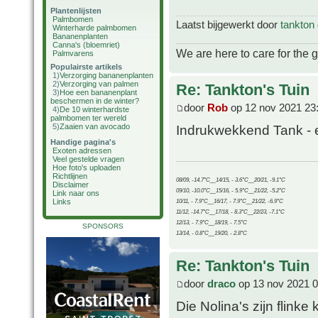
Plantenlijsten
Palmbomen
Laatst bijgewerkt door
tankton
Winterharde palmbomen
Bananenplanten
Canna's (bloemriet)
We are here to care for the 
Palmvarens
Populairste artikels
1)
Verzorging bananenplanten
2)
Verzorging van palmen
Re: Tankton's Tuin
3)
Hoe een bananenplant
beschermen in de winter?
door
Rob
op 12 nov 2021 23
4)
De 10 winterhardste
palmbomen ter wereld
5)
Zaaien van avocado
Indrukwekkend Tank - e
Handige pagina's
Exoten adressen
Veel gestelde vragen
Hoe foto's uploaden
Richtlijnen
08/09, -14.7°C__14/15, - 3.6°C__20/21, -9.1°C
Disclaimer
09/10, -10.0°C__15/16, - 5.9°C__21/22, -5.2°C
Link naar ons
Links
10/11, - 7.9°C__16/17, - 7.9°C__21/22, -6.9°C
11/12, -14.7°C__17/18, - 8.3°C__22/23, -7.1°C
12/13, - 7.9°C__18/19, - 7.5°C
SPONSORS
13/14, - 0.8°C__19/20, - 2.8°C
Re: Tankton's Tuin
door
draco
op 13 nov 2021 0
Die Nolina's zijn flinke 