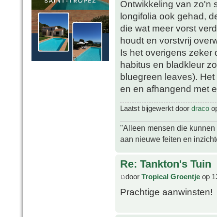
Ontwikkeling van zo'n s
longifolia ook gehad, d
die wat meer vorst verd
houdt en vorstvrij overw
Is het overigens zeker d
habitus en bladkleur zo
bluegreen leaves). Het 
en en afhangend met ee
Laatst bijgewerkt door
draco
op
"Alleen mensen die kunnen tw
aan nieuwe feiten en inzich
Re: Tankton's Tuin
door
Tropical Groentje
op 1
Prachtige aanwinsten!