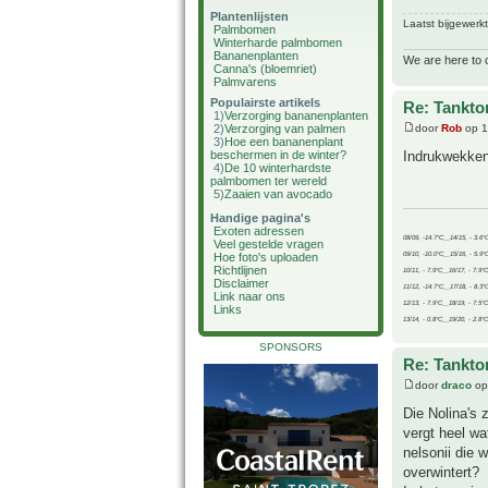
Plantenlijsten
Laatst bijgewerk
Palmbomen
Winterharde palmbomen
Bananenplanten
We are here to 
Canna's (bloemriet)
Palmvarens
Populairste artikels
Re: Tankto
1)
Verzorging bananenplanten
2)
Verzorging van palmen
door
Rob
op 1
3)
Hoe een bananenplant
beschermen in de winter?
Indrukwekken
4)
De 10 winterhardste
palmbomen ter wereld
5)
Zaaien van avocado
Handige pagina's
Exoten adressen
08/09, -14.7°C__14/15, - 3.6°
Veel gestelde vragen
09/10, -10.0°C__15/16, - 5.9°
Hoe foto's uploaden
Richtlijnen
10/11, - 7.9°C__16/17, - 7.9°
Disclaimer
11/12, -14.7°C__17/18, - 8.3°
Link naar ons
12/13, - 7.9°C__18/19, - 7.5°C
Links
13/14, - 0.8°C__19/20, - 2.8°C
SPONSORS
Re: Tankto
door
draco
op
Die Nolina's 
vergt heel wa
nelsonii die 
overwintert?