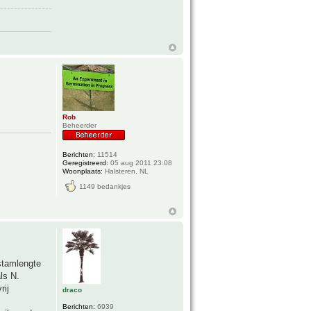
Rob
Beheerder
Berichten:
11514
Geregistreerd:
05 aug 2011 23:08
Woonplaats:
Halsteren, NL
1149 bedankjes
 stamlengte
ls N.
rij
draco
Berichten:
6939