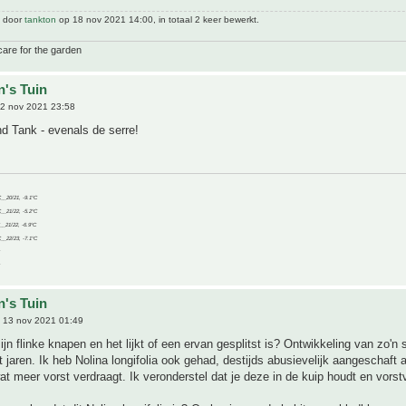
t door
tankton
op 18 nov 2021 14:00, in totaal 2 keer bewerkt.
care for the garden
n's Tuin
2 nov 2021 23:58
d Tank - evenals de serre!
C__20/21, -9.1°C
C__21/22, -5.2°C
C__21/22, -6.9°C
C__22/23, -7.1°C
n's Tuin
 13 nov 2021 01:49
zijn flinke knapen en het lijkt of een ervan gesplitst is? Ontwikkeling van zo'n
t jaren. Ik heb Nolina longifolia ook gehad, destijds abusievelijk aangeschaft a
wat meer vorst verdraagt. Ik veronderstel dat je deze in de kuip houdt en vorstv