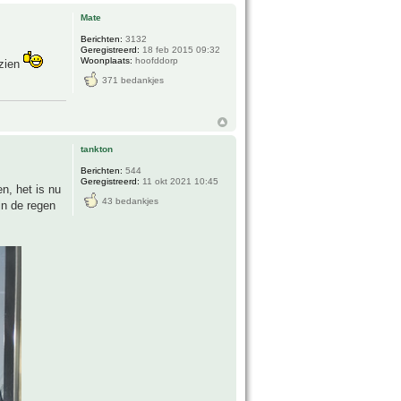
Mate
Berichten:
3132
Geregistreerd:
18 feb 2015 09:32
Woonplaats:
hoofddorp
 zien
371 bedankjes
tankton
Berichten:
544
Geregistreerd:
11 okt 2021 10:45
n, het is nu
43 bedankjes
in de regen