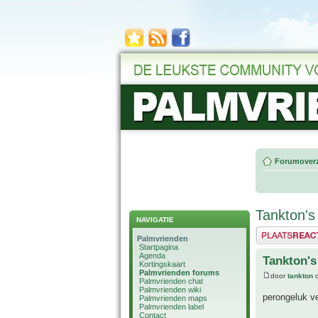
Forumoverz
Tankton's
NAVIGATIE
Plaats een reactie
Palmvrienden
Startpagina
Agenda
Tankton's
Kortingskaart
Palmvrienden forums
door
tankton
o
Palmvrienden chat
Palmvrienden wiki
perongeluk ve
Palmvrienden maps
Palmvrienden label
Contact