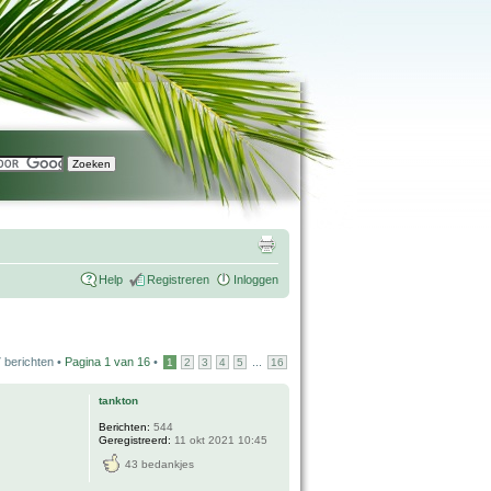
Help
Registreren
Inloggen
 berichten •
Pagina
1
van
16
•
...
1
2
3
4
5
16
tankton
Berichten:
544
Geregistreerd:
11 okt 2021 10:45
43 bedankjes