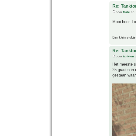
Re: Tankto
door
Mate
op 
Mooi hoor. Lo
Een klein stukje
Re: Tankto
door
tankton
o
Het meeste st
25 graden in 
gestaan waar