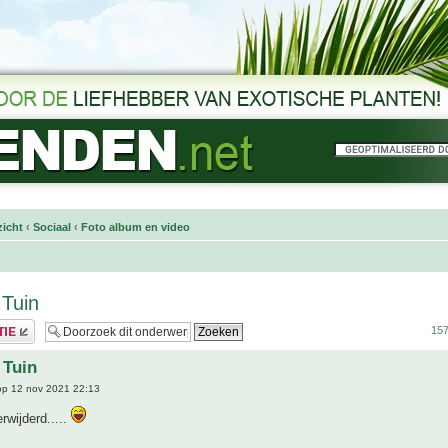
icht
‹
Sociaal
‹
Foto album en video
 Tuin
157
 Tuin
p 12 nov 2021 22:13
rwijderd.....