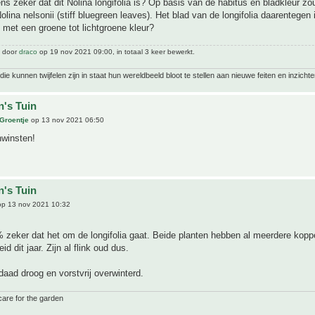
ens zeker dat dit Nolina longifolia is? Op basis van de habitus en bladkleur zo
lina nelsonii (stiff bluegreen leaves). Het blad van de longifolia daarentegen 
met een groene tot lichtgroene kleur?
t door
draco
op 19 nov 2021 09:00, in totaal 3 keer bewerkt.
ie kunnen twijfelen zijn in staat hun wereldbeeld bloot te stellen aan nieuwe feiten en inzichte
n's Tuin
 Groentje
op 13 nov 2021 06:50
nwinsten!
n's Tuin
p 13 nov 2021 10:32
 zeker dat het om de longifolia gaat. Beide planten hebben al meerdere kop
d dit jaar. Zijn al flink oud dus.
aad droog en vorstvrij overwinterd.
care for the garden