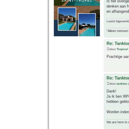
Is het overig
denken aan No
en afhangend 
Laatst bijgewerk
"Alleen mensen d
Re: Tankto
door
Tropical
Prachtige aa
Re: Tankto
door
tankton
o
Dank!
Ja ik ben 99%
hebben gebloei
Worden inderd
We are here to 