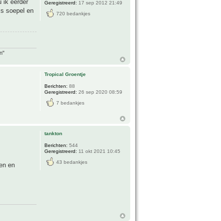
u ik eerder
Geregistreerd:
17 sep 2012 21:49
is soepel en
720 bedankjes
n"
Tropical Groentje
Berichten:
88
Geregistreerd:
26 sep 2020 08:59
7 bedankjes
tankton
Berichten:
544
Geregistreerd:
11 okt 2021 10:45
43 bedankjes
pen en