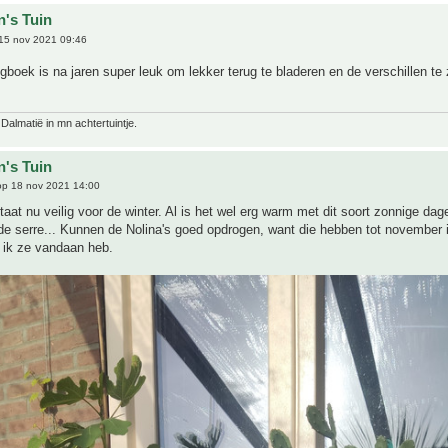
n's Tuin
15 nov 2021 09:46
gboek is na jaren super leuk om lekker terug te bladeren en de verschillen te
 Dalmatië in mn achtertuintje.
n's Tuin
p 18 nov 2021 14:00
aat nu veilig voor de winter. Al is het wel erg warm met dit soort zonnige dage
de serre... Kunnen de Nolina's goed opdrogen, want die hebben tot november 
 ik ze vandaan heb.