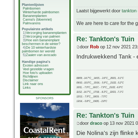
Plantenlijsten
Palmbomen
Laatst bijgewerkt door
tankton
Winterharde palmbomen
Bananenplanten
Canna's (bloemriet)
We are here to care for the 
Palmvarens
Populairste artikels
1)
Verzorging bananenplanten
2)
Verzorging van palmen
Re: Tankton's Tuin
3)
Hoe een bananenplant
beschermen in de winter?
door
Rob
op 12 nov 2021 23
4)
De 10 winterhardste
palmbomen ter wereld
5)
Zaaien van avocado
Indrukwekkend Tank - e
Handige pagina's
Exoten adressen
Veel gestelde vragen
Hoe foto's uploaden
Richtlijnen
08/09, -14.7°C__14/15, - 3.6°C__20/21, -9.1°C
Disclaimer
09/10, -10.0°C__15/16, - 5.9°C__21/22, -5.2°C
Link naar ons
Links
10/11, - 7.9°C__16/17, - 7.9°C__21/22, -6.9°C
11/12, -14.7°C__17/18, - 8.3°C__22/23, -7.1°C
12/13, - 7.9°C__18/19, - 7.5°C
SPONSORS
13/14, - 0.8°C__19/20, - 2.8°C
Re: Tankton's Tuin
door
draco
op 13 nov 2021 0
Die Nolina's zijn flinke 