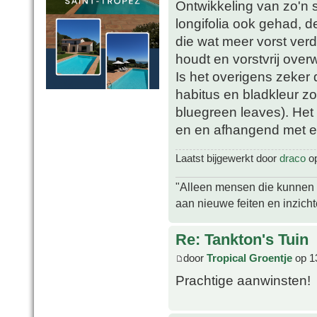
Ontwikkeling van zo'n s
longifolia ook gehad, d
die wat meer vorst verd
houdt en vorstvrij overw
Is het overigens zeker d
habitus en bladkleur zo
bluegreen leaves). Het 
en en afhangend met ee
Laatst bijgewerkt door
draco
op
"Alleen mensen die kunnen tw
aan nieuwe feiten en inzich
Re: Tankton's Tuin
door
Tropical Groentje
op 1
Prachtige aanwinsten!