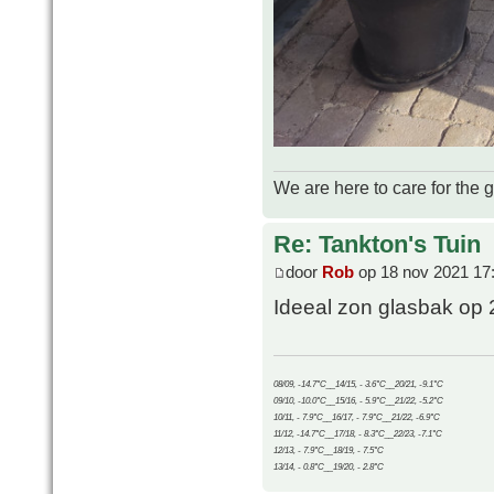
We are here to care for the 
Re: Tankton's Tuin
door
Rob
op 18 nov 2021 17
Ideeal zon glasbak op 
08/09, -14.7°C__14/15, - 3.6°C__20/21, -9.1°C
09/10, -10.0°C__15/16, - 5.9°C__21/22, -5.2°C
10/11, - 7.9°C__16/17, - 7.9°C__21/22, -6.9°C
11/12, -14.7°C__17/18, - 8.3°C__22/23, -7.1°C
12/13, - 7.9°C__18/19, - 7.5°C
13/14, - 0.8°C__19/20, - 2.8°C