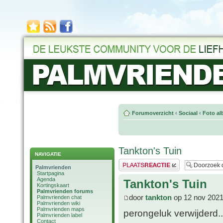
Forumoverzicht
‹
Sociaal
‹
Foto al
Tankton's Tuin
NAVIGATIE
Plaats een reactie
Palmvrienden
Startpagina
Agenda
Tankton's Tuin
Kortingskaart
Palmvrienden forums
door
tankton
op 12 nov 2021
Palmvrienden chat
Palmvrienden wiki
Palmvrienden maps
perongeluk verwijderd..
Palmvrienden label
Contact