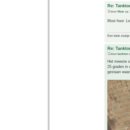
Re: Tankto
door
Mate
op 
Mooi hoor. Lo
Een klein stukje
Re: Tankto
door
tankton
o
Het meeste st
25 graden in 
gestaan waar