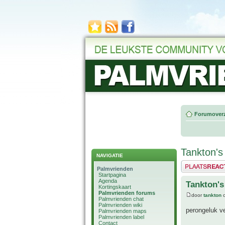
Forumoverz
Tankton's
NAVIGATIE
Plaats een reactie
Palmvrienden
Startpagina
Agenda
Tankton's
Kortingskaart
Palmvrienden forums
door
tankton
o
Palmvrienden chat
Palmvrienden wiki
perongeluk ve
Palmvrienden maps
Palmvrienden label
Contact