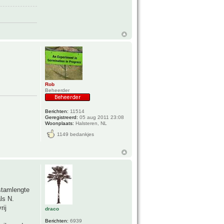
Rob
Beheerder
Berichten:
11514
Geregistreerd:
05 aug 2011 23:08
Woonplaats:
Halsteren, NL
1149 bedankjes
 stamlengte
ls N.
rij
draco
Berichten:
6939