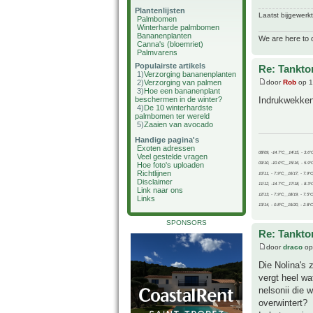
Plantenlijsten
Laatst bijgewerk
Palmbomen
Winterharde palmbomen
Bananenplanten
We are here to 
Canna's (bloemriet)
Palmvarens
Populairste artikels
Re: Tankto
1)
Verzorging bananenplanten
2)
Verzorging van palmen
door
Rob
op 1
3)
Hoe een bananenplant
beschermen in de winter?
Indrukwekken
4)
De 10 winterhardste
palmbomen ter wereld
5)
Zaaien van avocado
Handige pagina's
Exoten adressen
08/09, -14.7°C__14/15, - 3.6°
Veel gestelde vragen
09/10, -10.0°C__15/16, - 5.9°
Hoe foto's uploaden
Richtlijnen
10/11, - 7.9°C__16/17, - 7.9°
Disclaimer
11/12, -14.7°C__17/18, - 8.3°
Link naar ons
12/13, - 7.9°C__18/19, - 7.5°C
Links
13/14, - 0.8°C__19/20, - 2.8°C
SPONSORS
Re: Tankto
door
draco
op
Die Nolina's 
vergt heel wa
nelsonii die 
overwintert?