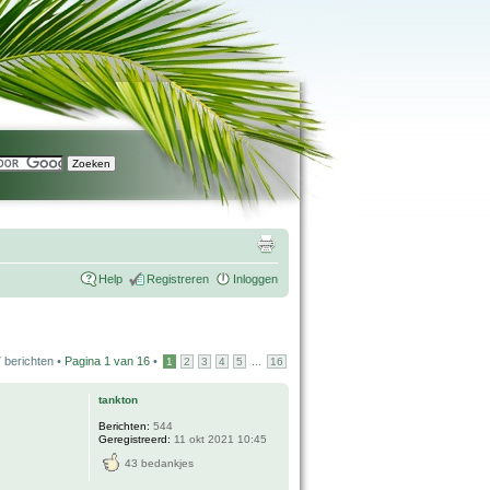
Help
Registreren
Inloggen
 berichten •
Pagina
1
van
16
•
...
1
2
3
4
5
16
tankton
Berichten:
544
Geregistreerd:
11 okt 2021 10:45
43 bedankjes