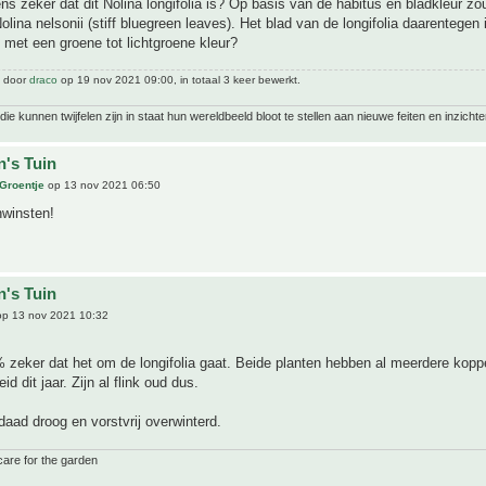
ens zeker dat dit Nolina longifolia is? Op basis van de habitus en bladkleur zo
lina nelsonii (stiff bluegreen leaves). Het blad van de longifolia daarentegen 
met een groene tot lichtgroene kleur?
t door
draco
op 19 nov 2021 09:00, in totaal 3 keer bewerkt.
ie kunnen twijfelen zijn in staat hun wereldbeeld bloot te stellen aan nieuwe feiten en inzichte
n's Tuin
 Groentje
op 13 nov 2021 06:50
nwinsten!
n's Tuin
p 13 nov 2021 10:32
 zeker dat het om de longifolia gaat. Beide planten hebben al meerdere kop
d dit jaar. Zijn al flink oud dus.
aad droog en vorstvrij overwinterd.
care for the garden