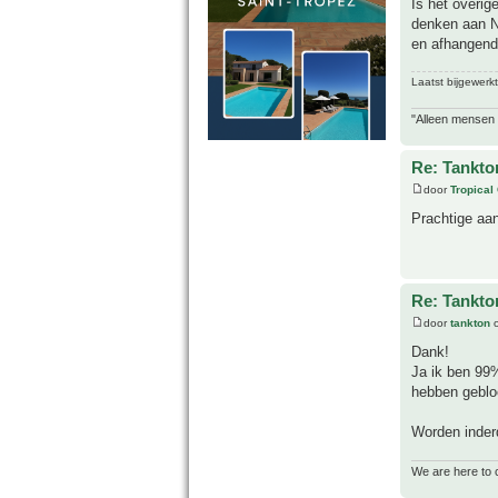
Is het overig
denken aan No
en afhangend 
Laatst bijgewerk
"Alleen mensen d
Re: Tankto
door
Tropical
Prachtige aa
Re: Tankto
door
tankton
o
Dank!
Ja ik ben 99%
hebben gebloei
Worden inderd
We are here to 