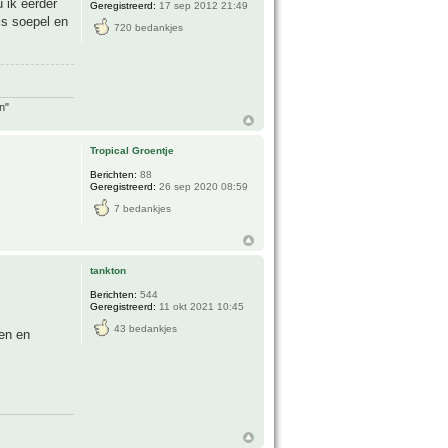
u ik eerder
Geregistreerd:
17 sep 2012 21:49
is soepel en
720 bedankjes
n"
Tropical Groentje
Berichten:
88
Geregistreerd:
26 sep 2020 08:59
7 bedankjes
tankton
Berichten:
544
Geregistreerd:
11 okt 2021 10:45
43 bedankjes
pen en