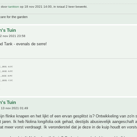
t door
tankton
op 18 nov 2021 14:00, in totaal 2 keer bewerkt.
care for the garden
n's Tuin
2 nov 2021 23:58
d Tank - evenals de serre!
C__20/21, -9.1°C
C__21/22, -5.2°C
C__21/22, -6.9°C
C__22/23, -7.1°C
n's Tuin
 13 nov 2021 01:49
zijn flinke knapen en het lijkt of een ervan gesplitst is? Ontwikkeling van zo'n
t jaren. Ik heb Nolina longifolia ook gehad, destijds abusievelijk aangeschaft a
wat meer vorst verdraagt. Ik veronderstel dat je deze in de kuip houdt en vorstv