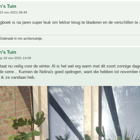
n's Tuin
15 nov 2021 09:46
gboek is na jaren super leuk om lekker terug te bladeren en de verschillen te
 Dalmatië in mn achtertuintje.
n's Tuin
p 18 nov 2021 14:00
aat nu veilig voor de winter. Al is het wel erg warm met dit soort zonnige dage
de serre... Kunnen de Nolina's goed opdrogen, want die hebben tot november 
 ik ze vandaan heb.