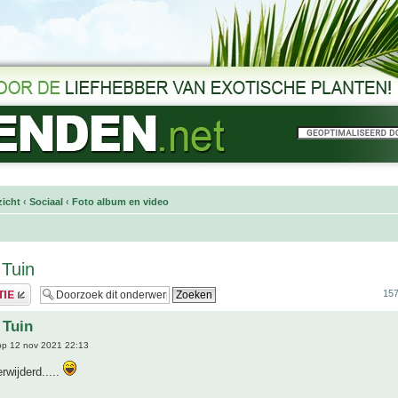
icht
‹
Sociaal
‹
Foto album en video
 Tuin
157
 Tuin
p 12 nov 2021 22:13
rwijderd.....