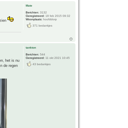
Mate
Berichten:
3132
Geregistreerd:
18 feb 2015 09:32
Woonplaats:
hoofddorp
 zien
371 bedankjes
tankton
Berichten:
544
Geregistreerd:
11 okt 2021 10:45
n, het is nu
43 bedankjes
in de regen