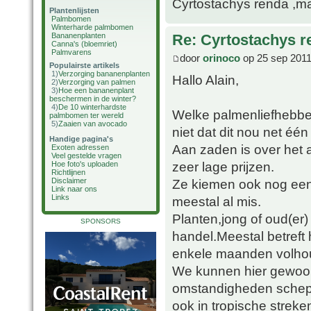
Cyrtostachys renda ,maa
Plantenlijsten
Palmbomen
Winterharde palmbomen
Bananenplanten
Re: Cyrtostachys r
Canna's (bloemriet)
Palmvarens
door
orinoco
op 25 sep 2011
Populairste artikels
1)
Verzorging bananenplanten
Hallo Alain,
2)
Verzorging van palmen
3)
Hoe een bananenplant
beschermen in de winter?
4)
De 10 winterhardste
Welke palmenliefhebber
palmbomen ter wereld
5)
Zaaien van avocado
niet dat dit nou net één
Handige pagina's
Aan zaden is over het
Exoten adressen
Veel gestelde vragen
zeer lage prijzen.
Hoe foto's uploaden
Richtlijnen
Ze kiemen ook nog een
Disclaimer
Link naar ons
Links
meestal al mis.
Planten,jong of oud(er)
SPONSORS
handel.Meestal betreft
enkele maanden volho
We kunnen hier gewoon 
omstandigheden schepp
ook in tropische streke