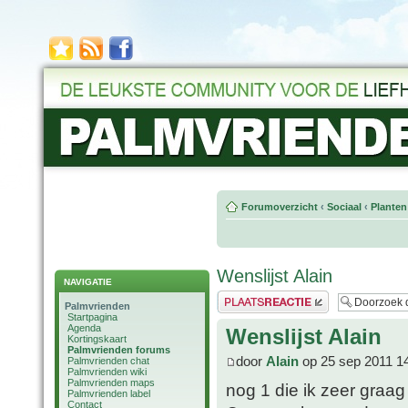
Forumoverzicht
‹
Sociaal
‹
Planten
Wenslijst Alain
NAVIGATIE
Plaats een reactie
Palmvrienden
Startpagina
Agenda
Wenslijst Alain
Kortingskaart
Palmvrienden forums
door
Alain
op 25 sep 2011 1
Palmvrienden chat
Palmvrienden wiki
Palmvrienden maps
nog 1 die ik zeer graag
Palmvrienden label
Contact