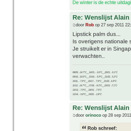
De winter is de echte uitda
Re: Wenslijst Alain
door
Rob
op 27 sep 2011 22
Lipstick palm dus...
Is overigens nationale 
Je struikelt er in Sing
verwachten..
08/09, -14.7°C__14/15, - 3.6°C__20/21, -9.1°C
09/10, -10.0°C__15/16, - 5.9°C__21/22, -5.2°C
10/11, - 7.9°C__16/17, - 7.9°C__21/22, -6.9°C
11/12, -14.7°C__17/18, - 8.3°C__22/23, -7.1°C
12/13, - 7.9°C__18/19, - 7.5°C
13/14, - 0.8°C__19/20, - 2.8°C
Re: Wenslijst Alain
door
orinoco
op 28 sep 2011
Rob schreef: