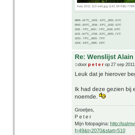
Asia 2011 113 edit.jpg (142.39 KiB) 778
08/09, -14.7°C__14/15, - 3.6°C__20/21, -9.1°C
09/10, -10.0°C__15/16, - 5.9°C__21/22, -5.2°C
10/11, - 7.9°C__16/17, - 7.9°C__21/22, -6.9°C
11/12, -14.7°C__17/18, - 8.3°C__22/23, -7.1°C
12/13, - 7.9°C__18/19, - 7.5°C
13/14, - 0.8°C__19/20, - 2.8°C
Re: Wenslijst Alain
door
p e t e r
op 27 sep 2011
Leuk dat je hierover beg
Ik had deze gezien bij
noemde.
Groetjes,
P e t e r
Mijn fotopagina:
http://palm
f=49&t=2070&start=510