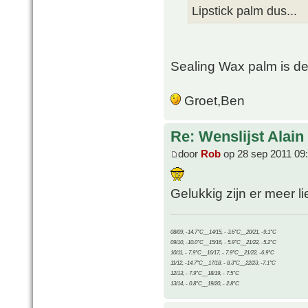
Lipstick palm dus...
Sealing Wax palm is d
Groet,Ben
Re: Wenslijst Alain
door
Rob
op 28 sep 2011 09
Gelukkig zijn er meer li
08/09, -14.7°C__14/15, - 3.6°C__20/21, -9.1°C
09/10, -10.0°C__15/16, - 5.9°C__21/22, -5.2°C
10/11, - 7.9°C__16/17, - 7.9°C__21/22, -6.9°C
11/12, -14.7°C__17/18, - 8.3°C__22/23, -7.1°C
12/13, - 7.9°C__18/19, - 7.5°C
13/14, - 0.8°C__19/20, - 2.8°C