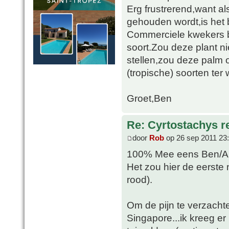
Erg frustrerend,want 
gehouden wordt,is het 
Commerciele kwekers b
soort.Zou deze plant n
stellen,zou deze palm 
(tropische) soorten ter w
Groet,Ben
Re: Cyrtostachys r
door
Rob
op 26 sep 2011 23
100% Mee eens Ben/Al
Het zou hier de eerste n
rood).
Om de pijn te verzachten
Singapore...ik kreeg e