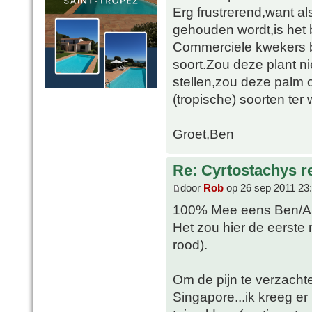
Erg frustrerend,want 
gehouden wordt,is het 
Commerciele kwekers b
soort.Zou deze plant n
stellen,zou deze palm 
(tropische) soorten ter w
Groet,Ben
Re: Cyrtostachys r
door
Rob
op 26 sep 2011 23
100% Mee eens Ben/Al
Het zou hier de eerste n
rood).
Om de pijn te verzachten
Singapore...ik kreeg e