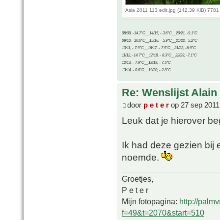
Asia 2011 113 edit.jpg (142.39 KiB) 778
08/09, -14.7°C__14/15, - 3.6°C__20/21, -9.1°C
09/10, -10.0°C__15/16, - 5.9°C__21/22, -5.2°C
10/11, - 7.9°C__16/17, - 7.9°C__21/22, -6.9°C
11/12, -14.7°C__17/18, - 8.3°C__22/23, -7.1°C
12/13, - 7.9°C__18/19, - 7.5°C
13/14, - 0.8°C__19/20, - 2.8°C
Re: Wenslijst Alain
door
p e t e r
op 27 sep 2011
Leuk dat je hierover beg
Ik had deze gezien bij
noemde.
Groetjes,
P e t e r
Mijn fotopagina:
http://palm
f=49&t=2070&start=510