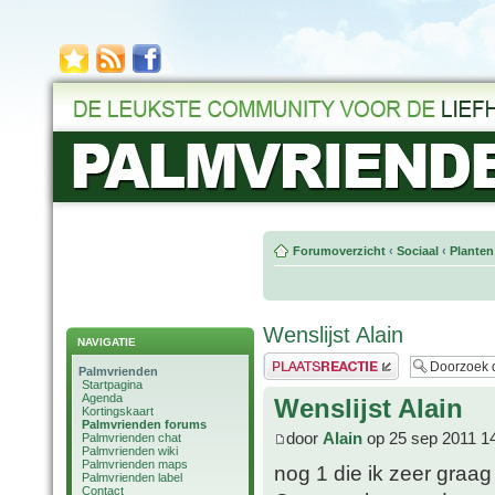
Forumoverzicht
‹
Sociaal
‹
Planten
Wenslijst Alain
NAVIGATIE
Plaats een reactie
Palmvrienden
Startpagina
Agenda
Wenslijst Alain
Kortingskaart
Palmvrienden forums
door
Alain
op 25 sep 2011 1
Palmvrienden chat
Palmvrienden wiki
Palmvrienden maps
nog 1 die ik zeer graag
Palmvrienden label
Contact