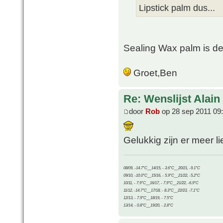
Lipstick palm dus...
Sealing Wax palm is d
Groet,Ben
Re: Wenslijst Alain
door
Rob
op 28 sep 2011 09
Gelukkig zijn er meer li
08/09, -14.7°C__14/15, - 3.6°C__20/21, -9.1°C
09/10, -10.0°C__15/16, - 5.9°C__21/22, -5.2°C
10/11, - 7.9°C__16/17, - 7.9°C__21/22, -6.9°C
11/12, -14.7°C__17/18, - 8.3°C__22/23, -7.1°C
12/13, - 7.9°C__18/19, - 7.5°C
13/14, - 0.8°C__19/20, - 2.8°C