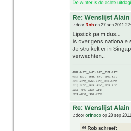
De winter is de echte uitda
Re: Wenslijst Alain
door
Rob
op 27 sep 2011 22
Lipstick palm dus...
Is overigens nationale 
Je struikelt er in Sing
verwachten..
08/09, -14.7°C__14/15, - 3.6°C__20/21, -9.1°C
09/10, -10.0°C__15/16, - 5.9°C__21/22, -5.2°C
10/11, - 7.9°C__16/17, - 7.9°C__21/22, -6.9°C
11/12, -14.7°C__17/18, - 8.3°C__22/23, -7.1°C
12/13, - 7.9°C__18/19, - 7.5°C
13/14, - 0.8°C__19/20, - 2.8°C
Re: Wenslijst Alain
door
orinoco
op 28 sep 2011
Rob schreef: