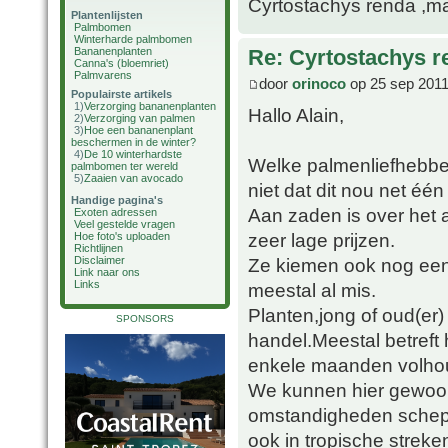
Cyrtostachys renda ,maa
Plantenlijsten
Palmbomen
Winterharde palmbomen
Bananenplanten
Re: Cyrtostachys r
Canna's (bloemriet)
Palmvarens
door
orinoco
op 25 sep 2011
Populairste artikels
1)
Verzorging bananenplanten
Hallo Alain,
2)
Verzorging van palmen
3)
Hoe een bananenplant
beschermen in de winter?
4)
De 10 winterhardste
Welke palmenliefhebber
palmbomen ter wereld
5)
Zaaien van avocado
niet dat dit nou net één
Handige pagina's
Aan zaden is over het
Exoten adressen
Veel gestelde vragen
zeer lage prijzen.
Hoe foto's uploaden
Richtlijnen
Ze kiemen ook nog een
Disclaimer
Link naar ons
Links
meestal al mis.
Planten,jong of oud(er)
SPONSORS
handel.Meestal betreft
enkele maanden volho
We kunnen hier gewoon 
omstandigheden schepp
ook in tropische streke