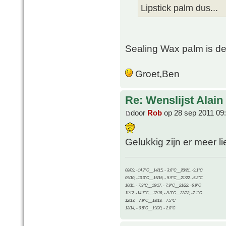
Lipstick palm dus...
Sealing Wax palm is d
Groet,Ben
Re: Wenslijst Alain
door
Rob
op 28 sep 2011 09
Gelukkig zijn er meer li
08/09, -14.7°C__14/15, - 3.6°C__20/21, -9.1°C
09/10, -10.0°C__15/16, - 5.9°C__21/22, -5.2°C
10/11, - 7.9°C__16/17, - 7.9°C__21/22, -6.9°C
11/12, -14.7°C__17/18, - 8.3°C__22/23, -7.1°C
12/13, - 7.9°C__18/19, - 7.5°C
13/14, - 0.8°C__19/20, - 2.8°C