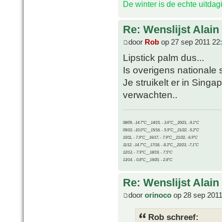
De winter is de echte uitda
Re: Wenslijst Alain
door
Rob
op 27 sep 2011 22
Lipstick palm dus...
Is overigens nationale 
Je struikelt er in Sing
verwachten..
08/09, -14.7°C__14/15, - 3.6°C__20/21, -9.1°C
09/10, -10.0°C__15/16, - 5.9°C__21/22, -5.2°C
10/11, - 7.9°C__16/17, - 7.9°C__21/22, -6.9°C
11/12, -14.7°C__17/18, - 8.3°C__22/23, -7.1°C
12/13, - 7.9°C__18/19, - 7.5°C
13/14, - 0.8°C__19/20, - 2.8°C
Re: Wenslijst Alain
door
orinoco
op 28 sep 2011
Rob schreef: