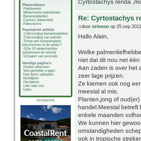
Cyrtostachys renda ,maa
Plantenlijsten
Palmbomen
Winterharde palmbomen
Bananenplanten
Re: Cyrtostachys r
Canna's (bloemriet)
Palmvarens
door
orinoco
op 25 sep 2011
Populairste artikels
1)
Verzorging bananenplanten
Hallo Alain,
2)
Verzorging van palmen
3)
Hoe een bananenplant
beschermen in de winter?
4)
De 10 winterhardste
Welke palmenliefhebber
palmbomen ter wereld
5)
Zaaien van avocado
niet dat dit nou net één
Handige pagina's
Aan zaden is over het
Exoten adressen
Veel gestelde vragen
zeer lage prijzen.
Hoe foto's uploaden
Richtlijnen
Ze kiemen ook nog een
Disclaimer
Link naar ons
Links
meestal al mis.
Planten,jong of oud(er)
SPONSORS
handel.Meestal betreft
enkele maanden volho
We kunnen hier gewoon 
omstandigheden schepp
ook in tropische streke