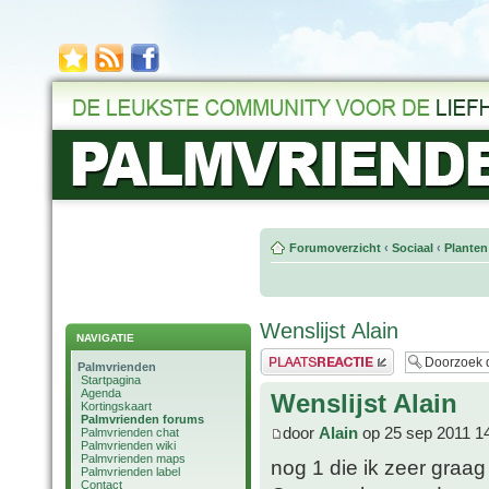
Forumoverzicht
‹
Sociaal
‹
Planten
Wenslijst Alain
NAVIGATIE
Plaats een reactie
Palmvrienden
Startpagina
Agenda
Wenslijst Alain
Kortingskaart
Palmvrienden forums
door
Alain
op 25 sep 2011 1
Palmvrienden chat
Palmvrienden wiki
Palmvrienden maps
nog 1 die ik zeer graag
Palmvrienden label
Contact