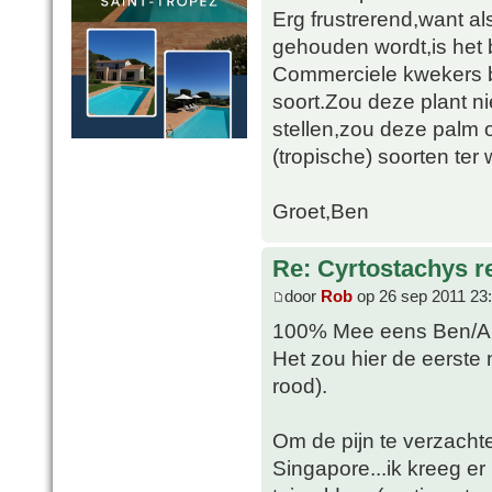
Erg frustrerend,want 
gehouden wordt,is het 
Commerciele kwekers b
soort.Zou deze plant n
stellen,zou deze palm 
(tropische) soorten ter w
Groet,Ben
Re: Cyrtostachys r
door
Rob
op 26 sep 2011 23
100% Mee eens Ben/Al
Het zou hier de eerste n
rood).
Om de pijn te verzachten
Singapore...ik kreeg e