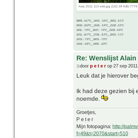
Asia 2011 113 edit.jpg (142.39 KiB) 777
08/09, -14.7°C__14/15, - 3.6°C__20/21, -9.1°C
09/10, -10.0°C__15/16, - 5.9°C__21/22, -5.2°C
10/11, - 7.9°C__16/17, - 7.9°C__21/22, -6.9°C
11/12, -14.7°C__17/18, - 8.3°C__22/23, -7.1°C
12/13, - 7.9°C__18/19, - 7.5°C
13/14, - 0.8°C__19/20, - 2.8°C
Re: Wenslijst Alain
door
p e t e r
op 27 sep 2011
Leuk dat je hierover beg
Ik had deze gezien bij
noemde.
Groetjes,
P e t e r
Mijn fotopagina:
http://palm
f=49&t=2070&start=510