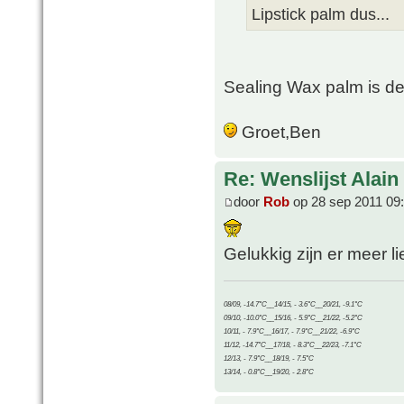
Lipstick palm dus...
Sealing Wax palm is d
Groet,Ben
Re: Wenslijst Alain
door
Rob
op 28 sep 2011 09
Gelukkig zijn er meer li
08/09, -14.7°C__14/15, - 3.6°C__20/21, -9.1°C
09/10, -10.0°C__15/16, - 5.9°C__21/22, -5.2°C
10/11, - 7.9°C__16/17, - 7.9°C__21/22, -6.9°C
11/12, -14.7°C__17/18, - 8.3°C__22/23, -7.1°C
12/13, - 7.9°C__18/19, - 7.5°C
13/14, - 0.8°C__19/20, - 2.8°C