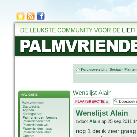
Forumoverzicht
‹
Sociaal
‹
Planten
Wenslijst Alain
NAVIGATIE
Plaats een reactie
Palmvrienden
Startpagina
Agenda
Wenslijst Alain
Kortingskaart
Palmvrienden forums
door
Alain
op 25 sep 2011 1
Palmvrienden chat
Palmvrienden wiki
Palmvrienden maps
nog 1 die ik zeer graag
Palmvrienden label
Contact