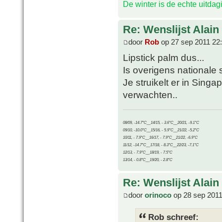
De winter is de echte uitda
Re: Wenslijst Alain
door
Rob
op 27 sep 2011 22
Lipstick palm dus...
Is overigens nationale 
Je struikelt er in Sing
verwachten..
08/09, -14.7°C__14/15, - 3.6°C__20/21, -9.1°C
09/10, -10.0°C__15/16, - 5.9°C__21/22, -5.2°C
10/11, - 7.9°C__16/17, - 7.9°C__21/22, -6.9°C
11/12, -14.7°C__17/18, - 8.3°C__22/23, -7.1°C
12/13, - 7.9°C__18/19, - 7.5°C
13/14, - 0.8°C__19/20, - 2.8°C
Re: Wenslijst Alain
door
orinoco
op 28 sep 2011
Rob schreef: