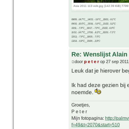
Asia 2011 113 edit.jpg (142.39 KiB) 779
08/09, -14.7°C__14/15, - 3.6°C__20/21, -9.1°C
09/10, -10.0°C__15/16, - 5.9°C__21/22, -5.2°C
10/11, - 7.9°C__16/17, - 7.9°C__21/22, -6.9°C
11/12, -14.7°C__17/18, - 8.3°C__22/23, -7.1°C
12/13, - 7.9°C__18/19, - 7.5°C
13/14, - 0.8°C__19/20, - 2.8°C
Re: Wenslijst Alain
door
p e t e r
op 27 sep 2011
Leuk dat je hierover beg
Ik had deze gezien bij
noemde.
Groetjes,
P e t e r
Mijn fotopagina:
http://palm
f=49&t=2070&start=510