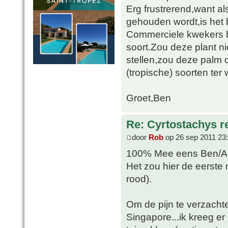
Erg frustrerend,want 
gehouden wordt,is het 
Commerciele kwekers b
soort.Zou deze plant n
stellen,zou deze palm 
(tropische) soorten ter w
Groet,Ben
Re: Cyrtostachys r
door
Rob
op 26 sep 2011 23
100% Mee eens Ben/Al
Het zou hier de eerste n
rood).
Om de pijn te verzachten
Singapore...ik kreeg e