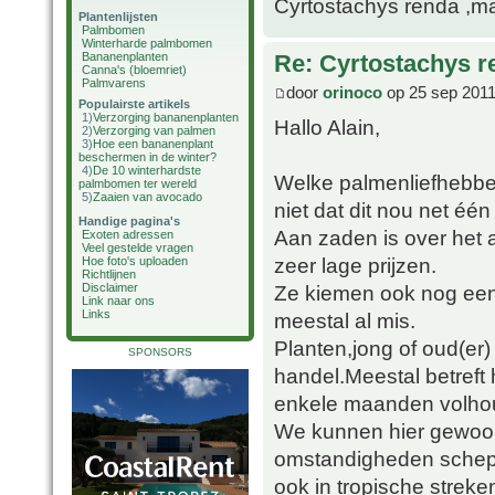
Cyrtostachys renda ,maa
Plantenlijsten
Palmbomen
Winterharde palmbomen
Bananenplanten
Re: Cyrtostachys r
Canna's (bloemriet)
Palmvarens
door
orinoco
op 25 sep 2011
Populairste artikels
1)
Verzorging bananenplanten
Hallo Alain,
2)
Verzorging van palmen
3)
Hoe een bananenplant
beschermen in de winter?
4)
De 10 winterhardste
Welke palmenliefhebber
palmbomen ter wereld
5)
Zaaien van avocado
niet dat dit nou net één
Handige pagina's
Aan zaden is over het
Exoten adressen
Veel gestelde vragen
zeer lage prijzen.
Hoe foto's uploaden
Richtlijnen
Ze kiemen ook nog een
Disclaimer
Link naar ons
Links
meestal al mis.
Planten,jong of oud(er)
SPONSORS
handel.Meestal betreft
enkele maanden volho
We kunnen hier gewoon 
omstandigheden schepp
ook in tropische streke