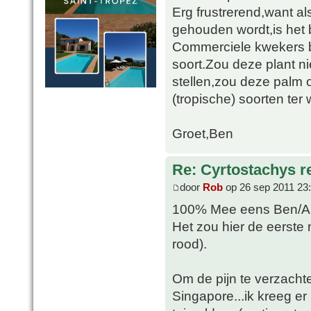
Erg frustrerend,want 
gehouden wordt,is het 
Commerciele kwekers b
soort.Zou deze plant n
stellen,zou deze palm 
(tropische) soorten ter w
Groet,Ben
Re: Cyrtostachys r
door
Rob
op 26 sep 2011 23
100% Mee eens Ben/Al
Het zou hier de eerste n
rood).
Om de pijn te verzachten
Singapore...ik kreeg e