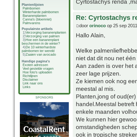
Cyrtostachys renda ,maa
Plantenlijsten
Palmbomen
Winterharde palmbomen
Bananenplanten
Re: Cyrtostachys r
Canna's (bloemriet)
Palmvarens
door
orinoco
op 25 sep 2011
Populairste artikels
1)
Verzorging bananenplanten
Hallo Alain,
2)
Verzorging van palmen
3)
Hoe een bananenplant
beschermen in de winter?
4)
De 10 winterhardste
Welke palmenliefhebber
palmbomen ter wereld
5)
Zaaien van avocado
niet dat dit nou net één
Handige pagina's
Aan zaden is over het
Exoten adressen
Veel gestelde vragen
zeer lage prijzen.
Hoe foto's uploaden
Richtlijnen
Ze kiemen ook nog een
Disclaimer
Link naar ons
Links
meestal al mis.
Planten,jong of oud(er)
SPONSORS
handel.Meestal betreft
enkele maanden volho
We kunnen hier gewoon 
omstandigheden schepp
ook in tropische streke