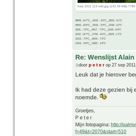
Asia 2011 113 edit.jpg (142.39 KiB) 778
08/09, -14.7°C__14/15, - 3.6°C__20/21, -9.1°C
09/10, -10.0°C__15/16, - 5.9°C__21/22, -5.2°C
10/11, - 7.9°C__16/17, - 7.9°C__21/22, -6.9°C
11/12, -14.7°C__17/18, - 8.3°C__22/23, -7.1°C
12/13, - 7.9°C__18/19, - 7.5°C
13/14, - 0.8°C__19/20, - 2.8°C
Re: Wenslijst Alain
door
p e t e r
op 27 sep 2011
Leuk dat je hierover beg
Ik had deze gezien bij
noemde.
Groetjes,
P e t e r
Mijn fotopagina:
http://palm
f=49&t=2070&start=510