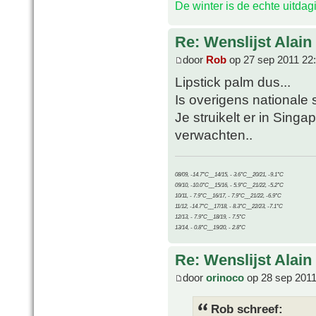
De winter is de echte uitda
Re: Wenslijst Alain
door
Rob
op 27 sep 2011 22
Lipstick palm dus...
Is overigens nationale 
Je struikelt er in Sing
verwachten..
08/09, -14.7°C__14/15, - 3.6°C__20/21, -9.1°C
09/10, -10.0°C__15/16, - 5.9°C__21/22, -5.2°C
10/11, - 7.9°C__16/17, - 7.9°C__21/22, -6.9°C
11/12, -14.7°C__17/18, - 8.3°C__22/23, -7.1°C
12/13, - 7.9°C__18/19, - 7.5°C
13/14, - 0.8°C__19/20, - 2.8°C
Re: Wenslijst Alain
door
orinoco
op 28 sep 2011
Rob schreef: