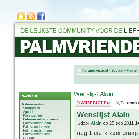
Forumoverzicht
‹
Sociaal
‹
Planten
Wenslijst Alain
NAVIGATIE
Plaats een reactie
Palmvrienden
Startpagina
Agenda
Wenslijst Alain
Kortingskaart
Palmvrienden forums
door
Alain
op 25 sep 2011 1
Palmvrienden chat
Palmvrienden wiki
Palmvrienden maps
nog 1 die ik zeer graag
Palmvrienden label
Contact