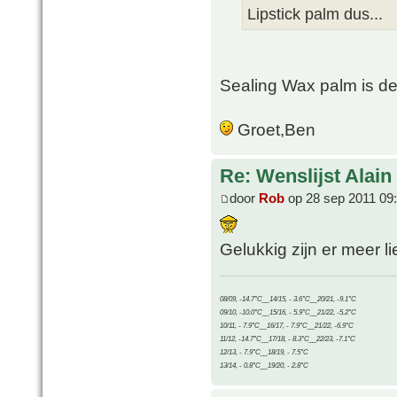
Lipstick palm dus...
Sealing Wax palm is d
Groet,Ben
Re: Wenslijst Alain
door
Rob
op 28 sep 2011 09
Gelukkig zijn er meer li
08/09, -14.7°C__14/15, - 3.6°C__20/21, -9.1°C
09/10, -10.0°C__15/16, - 5.9°C__21/22, -5.2°C
10/11, - 7.9°C__16/17, - 7.9°C__21/22, -6.9°C
11/12, -14.7°C__17/18, - 8.3°C__22/23, -7.1°C
12/13, - 7.9°C__18/19, - 7.5°C
13/14, - 0.8°C__19/20, - 2.8°C