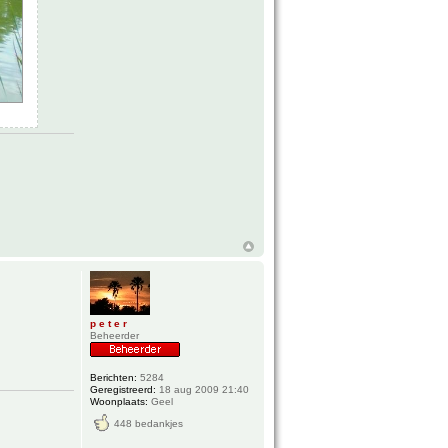
p e t e r
Beheerder
Berichten:
5284
Geregistreerd:
18 aug 2009 21:40
Woonplaats:
Geel
448 bedankjes