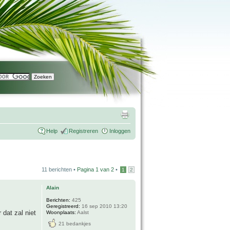
Help
Registreren
Inloggen
11 berichten •
Pagina
1
van
2
•
1
2
Alain
Berichten:
425
Geregistreerd:
16 sep 2010 13:20
dat zal niet
Woonplaats:
Aalst
21 bedankjes