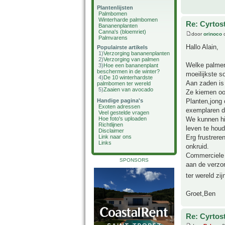
Plantenlijsten
Palmbomen
Winterharde palmbomen
Re: Cyrtos
Bananenplanten
Canna's (bloemriet)
door
orinoco
o
Palmvarens
Hallo Alain,
Populairste artikels
1)
Verzorging bananenplanten
2)
Verzorging van palmen
Welke palmenl
3)
Hoe een bananenplant
beschermen in de winter?
moeilijkste s
4)
De 10 winterhardste
Aan zaden is
palmbomen ter wereld
5)
Zaaien van avocado
Ze kiemen oo
Planten,jong 
Handige pagina's
Exoten adressen
exemplaren d
Veel gestelde vragen
We kunnen hi
Hoe foto's uploaden
Richtlijnen
leven te houd
Disclaimer
Erg frustrer
Link naar ons
Links
onkruid.
Commerciele 
SPONSORS
aan de verzor
ter wereld zij
Groet,Ben
Re: Cyrtos