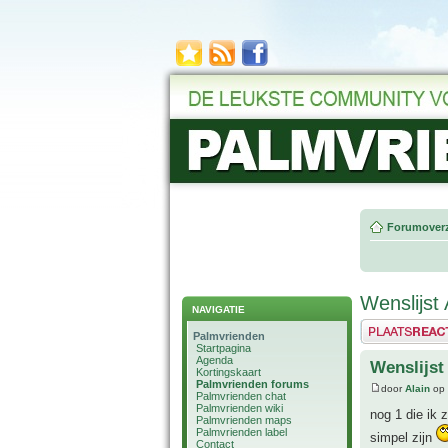
Forumoverz
Wenslijst 
NAVIGATIE
Plaats een reactie
Palmvrienden
Startpagina
Agenda
Wenslijst
Kortingskaart
Palmvrienden forums
door
Alain
op 
Palmvrienden chat
Palmvrienden wiki
nog 1 die ik 
Palmvrienden maps
Palmvrienden label
simpel zijn
Contact