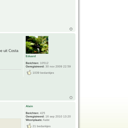
e uit Costa
Eduard
Berichten:
10512
Geregistreerd:
30 nov 2009 22:59
1039 bedankjes
Alain
Berichten:
425
Geregistreerd:
16 sep 2010 13:20
Woonplaats:
Aalst
21 bedankjes