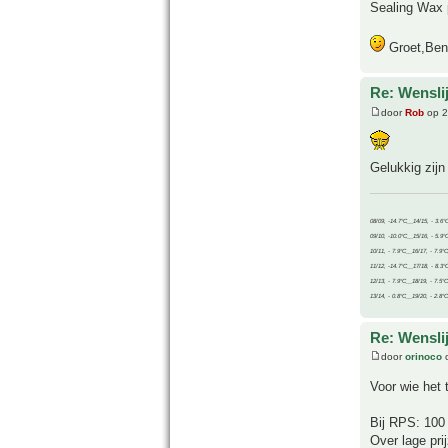
Sealing Wax 
Groet,Ben
Re: Wenslij
door
Rob
op 2
Gelukkig zijn
08/09, -14.7°C__14/15, - 3.6°
09/10, -10.0°C__15/16, - 5.9°
10/11, - 7.9°C__16/17, - 7.9°
11/12, -14.7°C__17/18, - 8.3°
12/13, - 7.9°C__18/19, - 7.5°C
13/14, - 0.8°C__19/20, - 2.8°C
Re: Wenslij
door
orinoco
o
Voor wie het 
Bij RPS: 100
Over lage pr