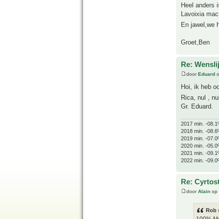
Heel anders i
Lavoixia macr
En jawel,we h
Groet,Ben
Re: Wenslij
door
Eduard
o
Hoi, ik heb o
Rica, nul , n
Gr. Eduard.
2017 min. -08.1
2018 min. -08.6
2019 min. -07.0
2020 min. -05.0
2021 min. -09.1
2022 min. -09.0
Re: Cyrtos
door
Alain
op 
Rob 
100% Me