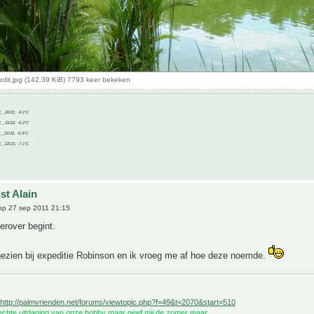
edit.jpg (142.39 KiB) 7793 keer bekeken
C__20/21, -9.1°C
C__21/22, -5.2°C
C__21/22, -6.9°C
C__22/23, -7.1°C
st Alain
p 27 sep 2011 21:15
ierover begint.
gezien bij expeditie Robinson en ik vroeg me af hoe deze noemde.
http://palmvrienden.net/forums/viewtopic.php?f=49&t=2070&start=510
 echte uitdaging van onze hobby maar geef mij de zomer maar.