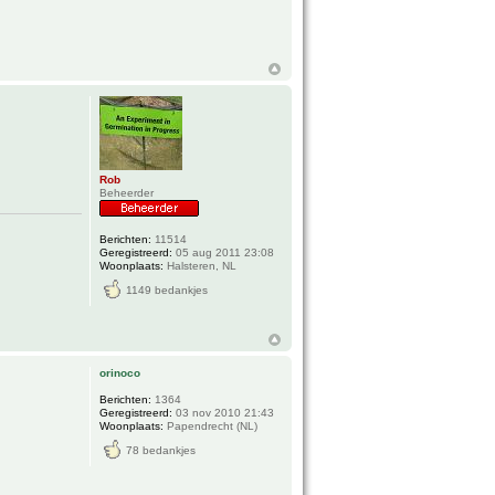
Rob
Beheerder
Berichten:
11514
Geregistreerd:
05 aug 2011 23:08
Woonplaats:
Halsteren, NL
1149 bedankjes
orinoco
Berichten:
1364
Geregistreerd:
03 nov 2010 21:43
Woonplaats:
Papendrecht (NL)
78 bedankjes