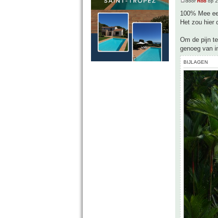
door
Rob
op 2
100% Mee ee
Het zou hier 
Om de pijn te
genoeg van in
BIJLAGEN