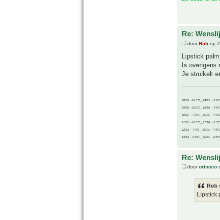
Re: Wenslij
door
Rob
op 2
Lipstick palm
Is overigens 
Je struikelt 
08/09, -14.7°C__14/15, - 3.6°
09/10, -10.0°C__15/16, - 5.9°
10/11, - 7.9°C__16/17, - 7.9°
11/12, -14.7°C__17/18, - 8.3°
12/13, - 7.9°C__18/19, - 7.5°C
13/14, - 0.8°C__19/20, - 2.8°C
Re: Wenslij
door
orinoco
o
Rob 
Lipstick 