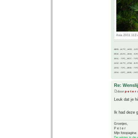
Asia 2011 113 
08/09, -14.7°C__14/15, - 3.6°
09/10, -10.0°C__15/16, - 5.9°
10/11, - 7.9°C__16/17, - 7.9°
11/12, -14.7°C__17/18, - 8.3°
12/13, - 7.9°C__18/19, - 7.5°C
13/14, - 0.8°C__19/20, - 2.8°C
Re: Wenslij
door
p e t e r
o
Leuk dat je h
Ik had deze 
Groetjes,
P e t e r
Mijn fotopagina:
De winter is de