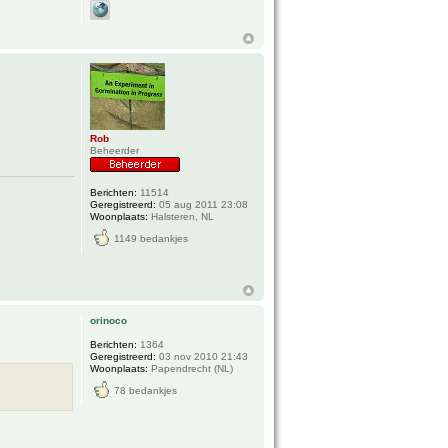
Rob
Beheerder
Berichten:
11514
Geregistreerd:
05 aug 2011 23:08
Woonplaats:
Halsteren, NL
1149 bedankjes
orinoco
Berichten:
1364
Geregistreerd:
03 nov 2010 21:43
Woonplaats:
Papendrecht (NL)
78 bedankjes