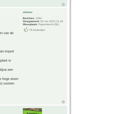
orinoco
Berichten:
1364
Geregistreerd:
03 nov 2010 21:43
Woonplaats:
Papendrecht (NL)
78 bedankjes
één van de
dan import
plant in
bijna een
e hoge eisen
e) soorten