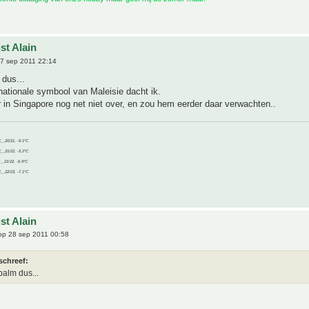
st Alain
7 sep 2011 22:14
 dus...
nationale symbool van Maleisie dacht ik.
er in Singapore nog net niet over, en zou hem eerder daar verwachten..
C__20/21, -9.1°C
C__21/22, -5.2°C
C__21/22, -6.9°C
C__22/23, -7.1°C
st Alain
p 28 sep 2011 00:58
schreef:
palm dus...