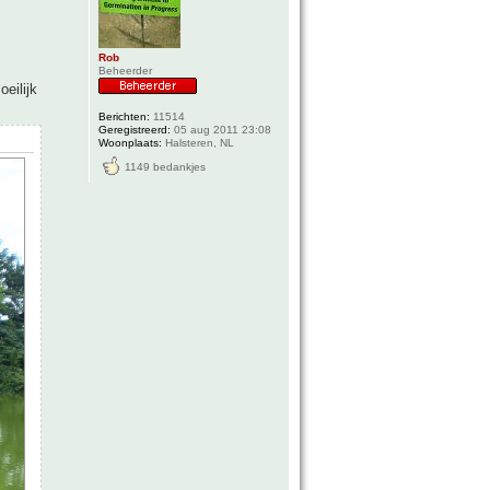
Rob
Beheerder
oeilijk
Berichten:
11514
Geregistreerd:
05 aug 2011 23:08
Woonplaats:
Halsteren, NL
1149 bedankjes