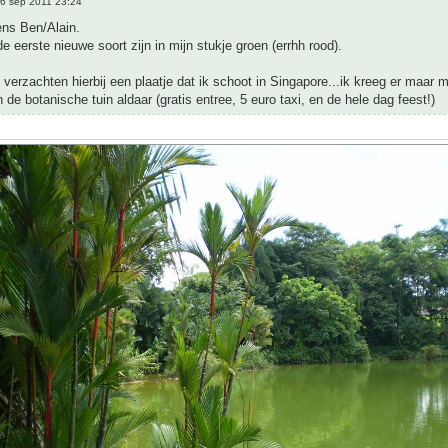
6 sep 2011 23:24
ns Ben/Alain.
de eerste nieuwe soort zijn in mijn stukje groen (errhh rood).
 verzachten hierbij een plaatje dat ik schoot in Singapore...ik kreeg er maar m
 de botanische tuin aldaar (gratis entree, 5 euro taxi, en de hele dag feest!)