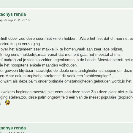
tachys renda
p 25 sep 2011 22:13
iefhebber zou deze soort niet willen hebben...Ware het niet dat dit nou net 
oorten is qua verzorging.
 over het algemeen zeer makkelijk te komen,vaak aan zeer lage prijzen.
k nog eens makkelijk,maar vanaf dat moment gaat het meestal al mis.
of oud(er) zul je slechts zelden tegenkomen in de handel.Meestal betreft het 
ie het hoogstens enkele maanden volhouden.
er gewoon blijkbaar nauwelijks de ideale omstandigheden scheppen om deze 
en.Maar ook in tropische streken is dit vaak een "probleemplant".
end,want als deze palm onder optimale omstandigheden gehouden wordt,is het 
kwekers beginnen meestal niet eens aan deze soort.Zou deze plant niet zulk
ging stellen,zou deze palm ongetwijfeld één van de meest populaire (tropisch
n...
tachys renda