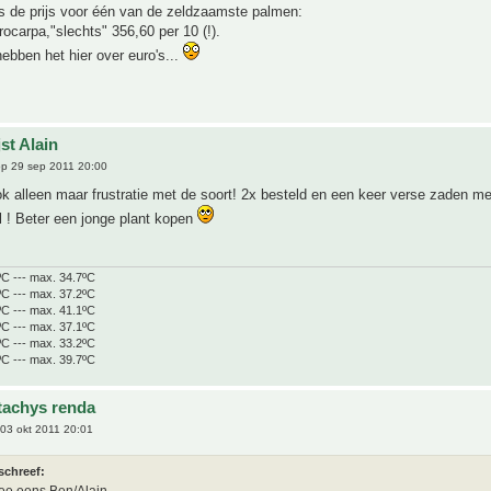
s de prijs voor één van de zeldzaamste palmen:
ocarpa,"slechts" 356,60 per 10 (!).
ebben het hier over euro's...
st Alain
p 29 sep 2011 20:00
ok alleen maar frustratie met de soort! 2x besteld en een keer verse zaden me
ul ! Beter een jonge plant kopen
ºC --- max. 34.7ºC
ºC --- max. 37.2ºC
ºC --- max. 41.1ºC
ºC --- max. 37.1ºC
ºC --- max. 33.2ºC
ºC --- max. 39.7ºC
tachys renda
03 okt 2011 20:01
schreef:
e eens Ben/Alain.