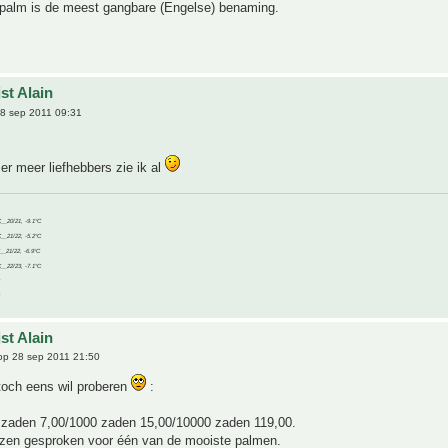
palm is de meest gangbare (Engelse) benaming.
st Alain
8 sep 2011 09:31
 er meer liefhebbers zie ik al
C__20/21, -9.1°C
C__21/22, -5.2°C
C__21/22, -6.9°C
C__22/23, -7.1°C
st Alain
p 28 sep 2011 21:50
toch eens wil proberen
:
 zaden 7,00/1000 zaden 15,00/10000 zaden 119,00.
ijzen gesproken voor één van de mooiste palmen.