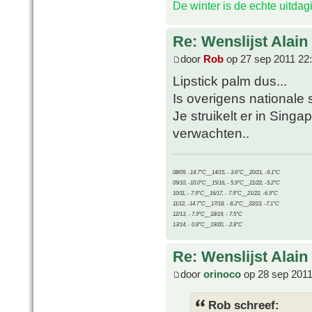
De winter is de echte uitda
Re: Wenslijst Alain
door
Rob
op 27 sep 2011 22
Lipstick palm dus...
Is overigens nationale 
Je struikelt er in Sing
verwachten..
08/09, -14.7°C__14/15, - 3.6°C__20/21, -9.1°C
09/10, -10.0°C__15/16, - 5.9°C__21/22, -5.2°C
10/11, - 7.9°C__16/17, - 7.9°C__21/22, -6.9°C
11/12, -14.7°C__17/18, - 8.3°C__22/23, -7.1°C
12/13, - 7.9°C__18/19, - 7.5°C
13/14, - 0.8°C__19/20, - 2.8°C
Re: Wenslijst Alain
door
orinoco
op 28 sep 2011
Rob schreef: