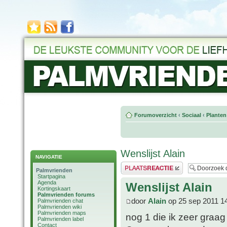
Forumoverzicht
‹
Sociaal
‹
Planten
Wenslijst Alain
NAVIGATIE
Plaats een reactie
Palmvrienden
Startpagina
Agenda
Wenslijst Alain
Kortingskaart
Palmvrienden forums
door
Alain
op 25 sep 2011 1
Palmvrienden chat
Palmvrienden wiki
Palmvrienden maps
nog 1 die ik zeer graag
Palmvrienden label
Contact