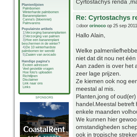
Cyrtostachys renda ,maa
Plantenlijsten
Palmbomen
Winterharde palmbomen
Bananenplanten
Re: Cyrtostachys r
Canna's (bloemriet)
Palmvarens
door
orinoco
op 25 sep 2011
Populairste artikels
1)
Verzorging bananenplanten
Hallo Alain,
2)
Verzorging van palmen
3)
Hoe een bananenplant
beschermen in de winter?
4)
De 10 winterhardste
Welke palmenliefhebber
palmbomen ter wereld
5)
Zaaien van avocado
niet dat dit nou net één
Handige pagina's
Aan zaden is over het
Exoten adressen
Veel gestelde vragen
zeer lage prijzen.
Hoe foto's uploaden
Richtlijnen
Ze kiemen ook nog een
Disclaimer
Link naar ons
Links
meestal al mis.
Planten,jong of oud(er)
SPONSORS
handel.Meestal betreft
enkele maanden volho
We kunnen hier gewoon 
omstandigheden schepp
ook in tropische streke