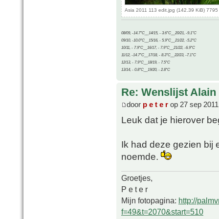
Asia 2011 113 edit.jpg (142.39 KiB) 779
08/09, -14.7°C__14/15, - 3.6°C__20/21, -9.1°C
09/10, -10.0°C__15/16, - 5.9°C__21/22, -5.2°C
10/11, - 7.9°C__16/17, - 7.9°C__21/22, -6.9°C
11/12, -14.7°C__17/18, - 8.3°C__22/23, -7.1°C
12/13, - 7.9°C__18/19, - 7.5°C
13/14, - 0.8°C__19/20, - 2.8°C
Re: Wenslijst Alain
door
p e t e r
op 27 sep 2011
Leuk dat je hierover beg
Ik had deze gezien bij
noemde.
Groetjes,
P e t e r
Mijn fotopagina:
http://palm
f=49&t=2070&start=510