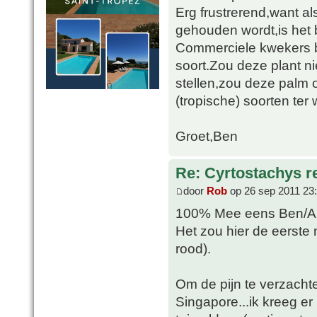
Erg frustrerend,want 
gehouden wordt,is het 
Commerciele kwekers b
soort.Zou deze plant n
stellen,zou deze palm 
(tropische) soorten ter w
Groet,Ben
Re: Cyrtostachys r
door
Rob
op 26 sep 2011 23
100% Mee eens Ben/Al
Het zou hier de eerste n
rood).
Om de pijn te verzachten
Singapore...ik kreeg e