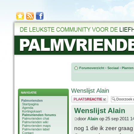
Forumoverzicht
‹
Sociaal
‹
Planten
Wenslijst Alain
NAVIGATIE
Plaats een reactie
Palmvrienden
Startpagina
Agenda
Wenslijst Alain
Kortingskaart
Palmvrienden forums
door
Alain
op 25 sep 2011 1
Palmvrienden chat
Palmvrienden wiki
Palmvrienden maps
nog 1 die ik zeer graag
Palmvrienden label
Contact