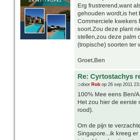
Erg frustrerend,want 
gehouden wordt,is het 
Commerciele kwekers b
soort.Zou deze plant n
stellen,zou deze palm 
(tropische) soorten ter w
Groet,Ben
Re: Cyrtostachys r
door
Rob
op 26 sep 2011 23
100% Mee eens Ben/Al
Het zou hier de eerste n
rood).
Om de pijn te verzachten
Singapore...ik kreeg e