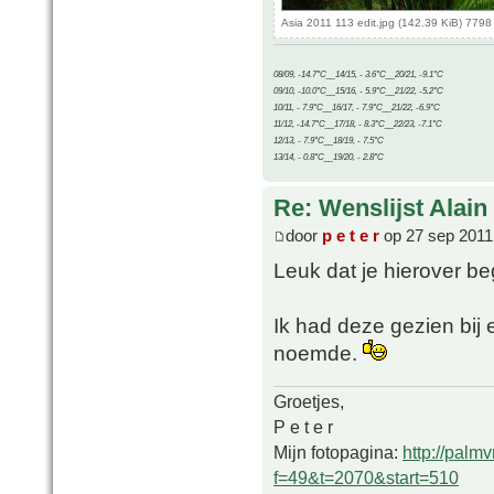
Asia 2011 113 edit.jpg (142.39 KiB) 779
08/09, -14.7°C__14/15, - 3.6°C__20/21, -9.1°C
09/10, -10.0°C__15/16, - 5.9°C__21/22, -5.2°C
10/11, - 7.9°C__16/17, - 7.9°C__21/22, -6.9°C
11/12, -14.7°C__17/18, - 8.3°C__22/23, -7.1°C
12/13, - 7.9°C__18/19, - 7.5°C
13/14, - 0.8°C__19/20, - 2.8°C
Re: Wenslijst Alain
door
p e t e r
op 27 sep 2011
Leuk dat je hierover beg
Ik had deze gezien bij
noemde.
Groetjes,
P e t e r
Mijn fotopagina:
http://palm
f=49&t=2070&start=510