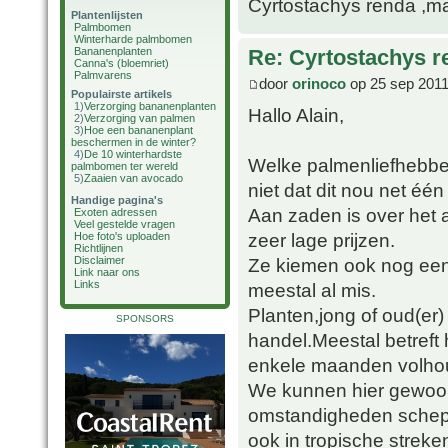
Cyrtostachys renda ,maa
Plantenlijsten
Palmbomen
Winterharde palmbomen
Bananenplanten
Re: Cyrtostachys r
Canna's (bloemriet)
Palmvarens
door
orinoco
op 25 sep 2011
Populairste artikels
1)
Verzorging bananenplanten
Hallo Alain,
2)
Verzorging van palmen
3)
Hoe een bananenplant
beschermen in de winter?
4)
De 10 winterhardste
Welke palmenliefhebber
palmbomen ter wereld
5)
Zaaien van avocado
niet dat dit nou net één
Handige pagina's
Aan zaden is over het
Exoten adressen
Veel gestelde vragen
zeer lage prijzen.
Hoe foto's uploaden
Richtlijnen
Ze kiemen ook nog een
Disclaimer
Link naar ons
Links
meestal al mis.
Planten,jong of oud(er)
SPONSORS
handel.Meestal betreft
enkele maanden volho
We kunnen hier gewoon 
omstandigheden schepp
ook in tropische streke