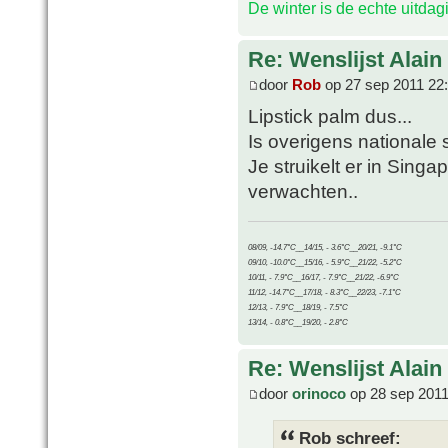
De winter is de echte uitda
Re: Wenslijst Alain
door
Rob
op 27 sep 2011 22
Lipstick palm dus...
Is overigens nationale 
Je struikelt er in Sing
verwachten..
08/09, -14.7°C__14/15, - 3.6°C__20/21, -9.1°C
09/10, -10.0°C__15/16, - 5.9°C__21/22, -5.2°C
10/11, - 7.9°C__16/17, - 7.9°C__21/22, -6.9°C
11/12, -14.7°C__17/18, - 8.3°C__22/23, -7.1°C
12/13, - 7.9°C__18/19, - 7.5°C
13/14, - 0.8°C__19/20, - 2.8°C
Re: Wenslijst Alain
door
orinoco
op 28 sep 2011
Rob schreef: