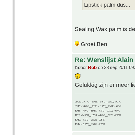
Lipstick palm dus...
Sealing Wax palm is d
Groet,Ben
Re: Wenslijst Alain
door
Rob
op 28 sep 2011 09
Gelukkig zijn er meer li
08/09, -14.7°C__14/15, - 3.6°C__20/21, -9.1°C
09/10, -10.0°C__15/16, - 5.9°C__21/22, -5.2°C
10/11, - 7.9°C__16/17, - 7.9°C__21/22, -6.9°C
11/12, -14.7°C__17/18, - 8.3°C__22/23, -7.1°C
12/13, - 7.9°C__18/19, - 7.5°C
13/14, - 0.8°C__19/20, - 2.8°C