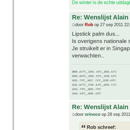
De winter is de echte uitda
Re: Wenslijst Alain
door
Rob
op 27 sep 2011 22
Lipstick palm dus...
Is overigens nationale 
Je struikelt er in Sing
verwachten..
08/09, -14.7°C__14/15, - 3.6°C__20/21, -9.1°C
09/10, -10.0°C__15/16, - 5.9°C__21/22, -5.2°C
10/11, - 7.9°C__16/17, - 7.9°C__21/22, -6.9°C
11/12, -14.7°C__17/18, - 8.3°C__22/23, -7.1°C
12/13, - 7.9°C__18/19, - 7.5°C
13/14, - 0.8°C__19/20, - 2.8°C
Re: Wenslijst Alain
door
orinoco
op 28 sep 2011
Rob schreef: