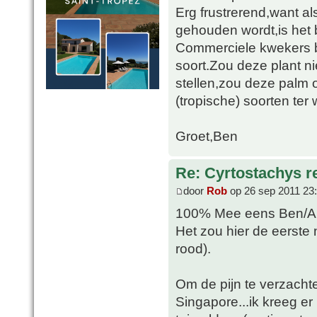
Erg frustrerend,want 
gehouden wordt,is het 
Commerciele kwekers b
soort.Zou deze plant n
stellen,zou deze palm 
(tropische) soorten ter w
Groet,Ben
Re: Cyrtostachys r
door
Rob
op 26 sep 2011 23
100% Mee eens Ben/Al
Het zou hier de eerste n
rood).
Om de pijn te verzachten
Singapore...ik kreeg e