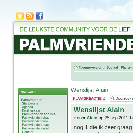
Forumoverzicht
‹
Sociaal
‹
Planten
Wenslijst Alain
NAVIGATIE
Plaats een reactie
Palmvrienden
Startpagina
Agenda
Wenslijst Alain
Kortingskaart
Palmvrienden forums
door
Alain
op 25 sep 2011 1
Palmvrienden chat
Palmvrienden wiki
Palmvrienden maps
nog 1 die ik zeer graag
Palmvrienden label
Contact