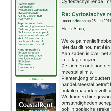
Cyrtostachys renda ,maa
Plantenlijsten
Palmbomen
Winterharde palmbomen
Bananenplanten
Re: Cyrtostachys r
Canna's (bloemriet)
Palmvarens
door
orinoco
op 25 sep 2011
Populairste artikels
1)
Verzorging bananenplanten
Hallo Alain,
2)
Verzorging van palmen
3)
Hoe een bananenplant
beschermen in de winter?
4)
De 10 winterhardste
Welke palmenliefhebber
palmbomen ter wereld
5)
Zaaien van avocado
niet dat dit nou net één
Handige pagina's
Aan zaden is over het
Exoten adressen
Veel gestelde vragen
zeer lage prijzen.
Hoe foto's uploaden
Richtlijnen
Ze kiemen ook nog een
Disclaimer
Link naar ons
Links
meestal al mis.
Planten,jong of oud(er)
SPONSORS
handel.Meestal betreft
enkele maanden volho
We kunnen hier gewoon 
omstandigheden schepp
ook in tropische streke