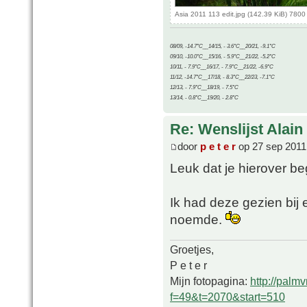
Asia 2011 113 edit.jpg (142.39 KiB) 780
08/09, -14.7°C__14/15, - 3.6°C__20/21, -9.1°C
09/10, -10.0°C__15/16, - 5.9°C__21/22, -5.2°C
10/11, - 7.9°C__16/17, - 7.9°C__21/22, -6.9°C
11/12, -14.7°C__17/18, - 8.3°C__22/23, -7.1°C
12/13, - 7.9°C__18/19, - 7.5°C
13/14, - 0.8°C__19/20, - 2.8°C
Re: Wenslijst Alain
door
p e t e r
op 27 sep 2011
Leuk dat je hierover beg
Ik had deze gezien bij
noemde.
Groetjes,
P e t e r
Mijn fotopagina:
http://palm
f=49&t=2070&start=510