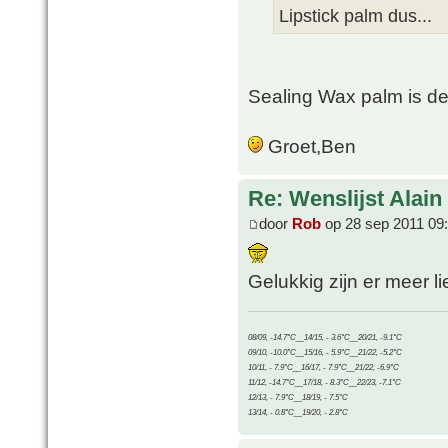
Lipstick palm dus...
Sealing Wax palm is d
Groet,Ben
Re: Wenslijst Alain
door
Rob
op 28 sep 2011 09
Gelukkig zijn er meer li
08/09, -14.7°C__14/15, - 3.6°C__20/21, -9.1°C
09/10, -10.0°C__15/16, - 5.9°C__21/22, -5.2°C
10/11, - 7.9°C__16/17, - 7.9°C__21/22, -6.9°C
11/12, -14.7°C__17/18, - 8.3°C__22/23, -7.1°C
12/13, - 7.9°C__18/19, - 7.5°C
13/14, - 0.8°C__19/20, - 2.8°C