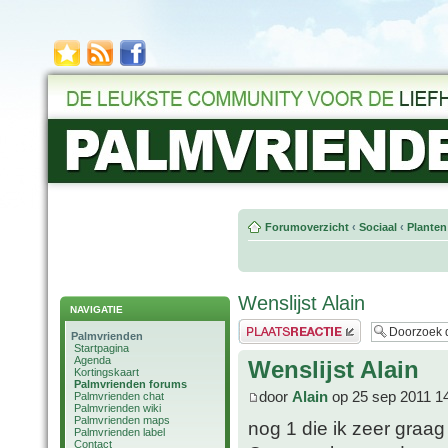
Forumoverzicht
‹
Sociaal
‹
Planten
Wenslijst Alain
NAVIGATIE
Plaats een reactie
Palmvrienden
Startpagina
Agenda
Wenslijst Alain
Kortingskaart
Palmvrienden forums
door
Alain
op 25 sep 2011 1
Palmvrienden chat
Palmvrienden wiki
Palmvrienden maps
nog 1 die ik zeer graag
Palmvrienden label
Contact