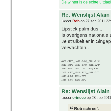
De winter is de echte uitda
Re: Wenslijst Alain
door
Rob
op 27 sep 2011 22
Lipstick palm dus...
Is overigens nationale 
Je struikelt er in Sing
verwachten..
08/09, -14.7°C__14/15, - 3.6°C__20/21, -9.1°C
09/10, -10.0°C__15/16, - 5.9°C__21/22, -5.2°C
10/11, - 7.9°C__16/17, - 7.9°C__21/22, -6.9°C
11/12, -14.7°C__17/18, - 8.3°C__22/23, -7.1°C
12/13, - 7.9°C__18/19, - 7.5°C
13/14, - 0.8°C__19/20, - 2.8°C
Re: Wenslijst Alain
door
orinoco
op 28 sep 2011
Rob schreef: