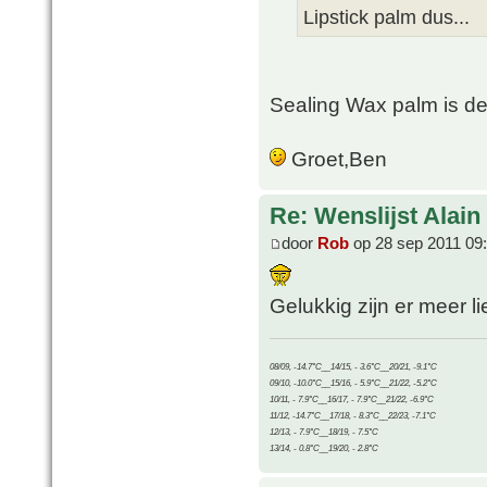
Lipstick palm dus...
Sealing Wax palm is d
Groet,Ben
Re: Wenslijst Alain
door
Rob
op 28 sep 2011 09
Gelukkig zijn er meer li
08/09, -14.7°C__14/15, - 3.6°C__20/21, -9.1°C
09/10, -10.0°C__15/16, - 5.9°C__21/22, -5.2°C
10/11, - 7.9°C__16/17, - 7.9°C__21/22, -6.9°C
11/12, -14.7°C__17/18, - 8.3°C__22/23, -7.1°C
12/13, - 7.9°C__18/19, - 7.5°C
13/14, - 0.8°C__19/20, - 2.8°C