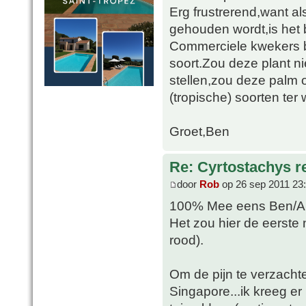
Erg frustrerend,want 
gehouden wordt,is het 
Commerciele kwekers b
soort.Zou deze plant n
stellen,zou deze palm 
(tropische) soorten ter w
Groet,Ben
Re: Cyrtostachys r
door
Rob
op 26 sep 2011 23
100% Mee eens Ben/Al
Het zou hier de eerste n
rood).
Om de pijn te verzachten
Singapore...ik kreeg e