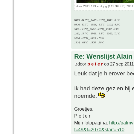
Asia 2011 113 edit.jpg (142.39 KiB) 780
08/09, -14.7°C__14/15, - 3.6°C__20/21, -9.1°C
09/10, -10.0°C__15/16, - 5.9°C__21/22, -5.2°C
10/11, - 7.9°C__16/17, - 7.9°C__21/22, -6.9°C
11/12, -14.7°C__17/18, - 8.3°C__22/23, -7.1°C
12/13, - 7.9°C__18/19, - 7.5°C
13/14, - 0.8°C__19/20, - 2.8°C
Re: Wenslijst Alain
door
p e t e r
op 27 sep 2011
Leuk dat je hierover beg
Ik had deze gezien bij
noemde.
Groetjes,
P e t e r
Mijn fotopagina:
http://palm
f=49&t=2070&start=510