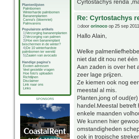
Cyrtostachys renda ,maa
Plantenlijsten
Palmbomen
Winterharde palmbomen
Bananenplanten
Re: Cyrtostachys r
Canna's (bloemriet)
Palmvarens
door
orinoco
op 25 sep 2011
Populairste artikels
1)
Verzorging bananenplanten
Hallo Alain,
2)
Verzorging van palmen
3)
Hoe een bananenplant
beschermen in de winter?
4)
De 10 winterhardste
Welke palmenliefhebber
palmbomen ter wereld
5)
Zaaien van avocado
niet dat dit nou net één
Handige pagina's
Aan zaden is over het
Exoten adressen
Veel gestelde vragen
zeer lage prijzen.
Hoe foto's uploaden
Richtlijnen
Ze kiemen ook nog een
Disclaimer
Link naar ons
Links
meestal al mis.
Planten,jong of oud(er)
SPONSORS
handel.Meestal betreft
enkele maanden volho
We kunnen hier gewoon 
omstandigheden schepp
ook in tropische streke