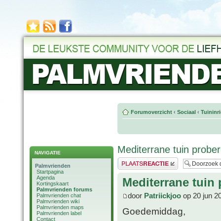
Forumoverzicht
‹
Sociaal
‹
Tuininr
Mediterrane tuin probe
NAVIGATIE
Plaats een reactie
Palmvrienden
Startpagina
Agenda
Mediterrane tuin 
Kortingskaart
Palmvrienden forums
door
Patriickjoo
op 20 jun 2
Palmvrienden chat
Palmvrienden wiki
Palmvrienden maps
Goedemiddag,
Palmvrienden label
Contact