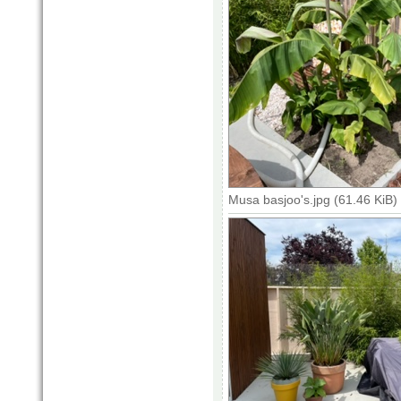
Musa basjoo's.jpg (61.46 KiB