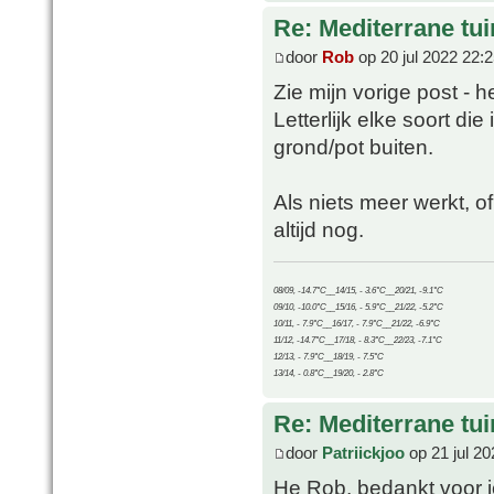
Re: Mediterrane tui
door
Rob
op 20 jul 2022 22:
Zie mijn vorige post - 
Letterlijk elke soort di
grond/pot buiten.
Als niets meer werkt, 
altijd nog.
08/09, -14.7°C__14/15, - 3.6°C__20/21, -9.1°C
09/10, -10.0°C__15/16, - 5.9°C__21/22, -5.2°C
10/11, - 7.9°C__16/17, - 7.9°C__21/22, -6.9°C
11/12, -14.7°C__17/18, - 8.3°C__22/23, -7.1°C
12/13, - 7.9°C__18/19, - 7.5°C
13/14, - 0.8°C__19/20, - 2.8°C
Re: Mediterrane tui
door
Patriickjoo
op 21 jul 20
He Rob, bedankt voor je