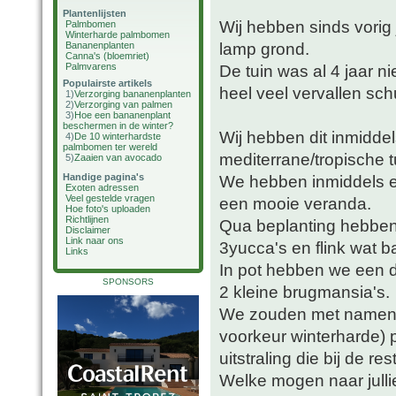
Plantenlijsten
Wij hebben sinds vorig
Palmbomen
Winterharde palmbomen
lamp grond.
Bananenplanten
Canna's (bloemriet)
Palmvarens
De tuin was al 4 jaar n
Populairste artikels
heel veel vervallen sch
1)
Verzorging bananenplanten
2)
Verzorging van palmen
3)
Hoe een bananenplant
beschermen in de winter?
Wij hebben dit inmidde
4)
De 10 winterhardste
palmbomen ter wereld
mediterrane/tropische t
5)
Zaaien van avocado
Handige pagina's
We hebben inmiddels e
Exoten adressen
Veel gestelde vragen
een mooie veranda.
Hoe foto's uploaden
Richtlijnen
Qua beplanting hebben
Disclaimer
Link naar ons
3yucca's en flink wat b
Links
In pot hebben we een da
SPONSORS
2 kleine brugmansia's.
We zouden met namen in
voorkeur winterharde)
uitstraling die bij de res
Welke mogen naar julli