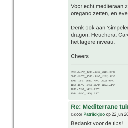
Voor echt mediteraan zo
oregano zetten, en ev
Denk ook aan 'simpelere
dragon, Heuchera, Care
het lagere niveau.
Cheers
08/09, -14.7°C__14/15, - 3.6°C__20/21, -9.1°C
09/10, -10.0°C__15/16, - 5.9°C__21/22, -5.2°C
10/11, - 7.9°C__16/17, - 7.9°C__21/22, -6.9°C
11/12, -14.7°C__17/18, - 8.3°C__22/23, -7.1°C
12/13, - 7.9°C__18/19, - 7.5°C
13/14, - 0.8°C__19/20, - 2.8°C
Re: Mediterrane tui
door
Patriickjoo
op 22 jun 2
Bedankt voor de tips!