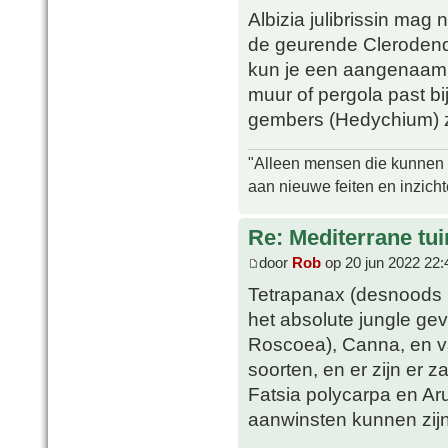
Albizia julibrissin mag 
de geurende Clerodendr
kun je een aangenaam 
muur of pergola past bi
gembers (Hedychium) zi
"Alleen mensen die kunnen tw
aan nieuwe feiten en inzich
Re: Mediterrane tui
door
Rob
op 20 jun 2022 22:
Tetrapanax (desnoods i
het absolute jungle ge
Roscoea), Canna, en var
soorten, en er zijn er z
Fatsia polycarpa en A
aanwinsten kunnen zijn