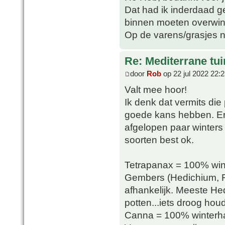
Dat had ik inderdaad ge
binnen moeten overwin
Op de varens/grasjes n
Re: Mediterrane tui
door
Rob
op 22 jul 2022 22:
Valt mee hoor!
Ik denk dat vermits die p
goede kans hebben. Er 
afgelopen paar winters
soorten best ok.
Tetrapanax = 100% win
Gembers (Hedichium, R
afhankelijk. Meeste Hed
potten...iets droog ho
Canna = 100% winterhar