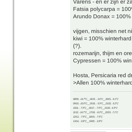
Varens - en er zijn er z
Fatsia polycarpa = 100
Arundo Donax = 100% wi
vijgen, misschien net 
kiwi = 100% winterhard 
(?).
rozemarijn, thijm en o
Cypressen = 100% wint
Hosta, Persicaria red 
>Allen 100% winterhard
08/09, -14.7°C__14/15, - 3.6°C__20/21, -9.1°C
09/10, -10.0°C__15/16, - 5.9°C__21/22, -5.2°C
10/11, - 7.9°C__16/17, - 7.9°C__21/22, -6.9°C
11/12, -14.7°C__17/18, - 8.3°C__22/23, -7.1°C
12/13, - 7.9°C__18/19, - 7.5°C
13/14, - 0.8°C__19/20, - 2.8°C