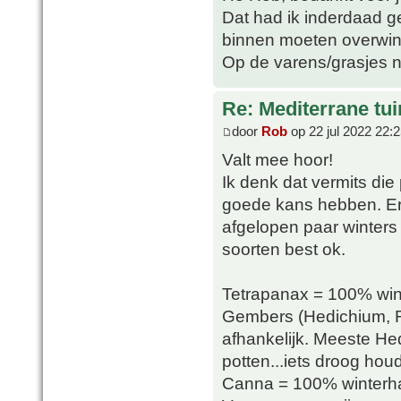
Dat had ik inderdaad ge
binnen moeten overwin
Op de varens/grasjes n
Re: Mediterrane tui
door
Rob
op 22 jul 2022 22:
Valt mee hoor!
Ik denk dat vermits die p
goede kans hebben. Er 
afgelopen paar winters
soorten best ok.
Tetrapanax = 100% win
Gembers (Hedichium, R
afhankelijk. Meeste Hed
potten...iets droog ho
Canna = 100% winterhar