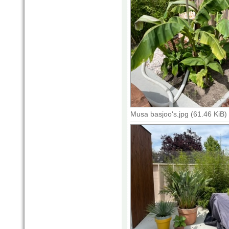
Musa basjoo's.jpg (61.46 KiB