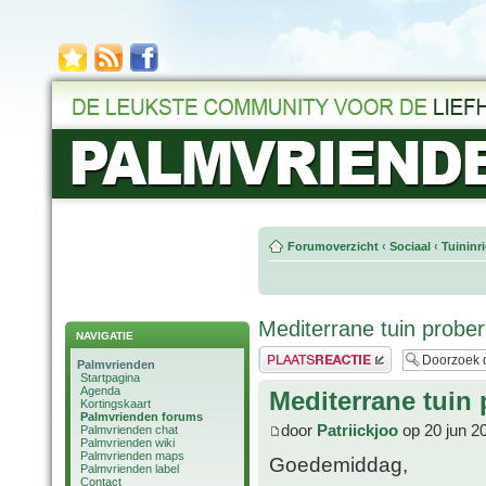
Forumoverzicht
‹
Sociaal
‹
Tuininr
Mediterrane tuin probe
NAVIGATIE
Plaats een reactie
Palmvrienden
Startpagina
Agenda
Mediterrane tuin 
Kortingskaart
Palmvrienden forums
door
Patriickjoo
op 20 jun 2
Palmvrienden chat
Palmvrienden wiki
Palmvrienden maps
Goedemiddag,
Palmvrienden label
Contact