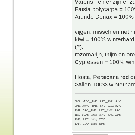
Varens - en er zijn er z
Fatsia polycarpa = 100
Arundo Donax = 100% wi
vijgen, misschien net 
kiwi = 100% winterhard 
(?).
rozemarijn, thijm en o
Cypressen = 100% wint
Hosta, Persicaria red 
>Allen 100% winterhard
08/09, -14.7°C__14/15, - 3.6°C__20/21, -9.1°C
09/10, -10.0°C__15/16, - 5.9°C__21/22, -5.2°C
10/11, - 7.9°C__16/17, - 7.9°C__21/22, -6.9°C
11/12, -14.7°C__17/18, - 8.3°C__22/23, -7.1°C
12/13, - 7.9°C__18/19, - 7.5°C
13/14, - 0.8°C__19/20, - 2.8°C