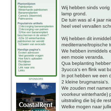
Plantenlijsten
Wij hebben sinds vorig
Palmbomen
Winterharde palmbomen
lamp grond.
Bananenplanten
Canna's (bloemriet)
Palmvarens
De tuin was al 4 jaar n
Populairste artikels
heel veel vervallen sch
1)
Verzorging bananenplanten
2)
Verzorging van palmen
3)
Hoe een bananenplant
beschermen in de winter?
Wij hebben dit inmidde
4)
De 10 winterhardste
palmbomen ter wereld
mediterrane/tropische t
5)
Zaaien van avocado
Handige pagina's
We hebben inmiddels e
Exoten adressen
Veel gestelde vragen
een mooie veranda.
Hoe foto's uploaden
Richtlijnen
Qua beplanting hebben
Disclaimer
Link naar ons
3yucca's en flink wat b
Links
In pot hebben we een da
SPONSORS
2 kleine brugmansia's.
We zouden met namen in
voorkeur winterharde)
uitstraling die bij de res
Welke mogen naar julli