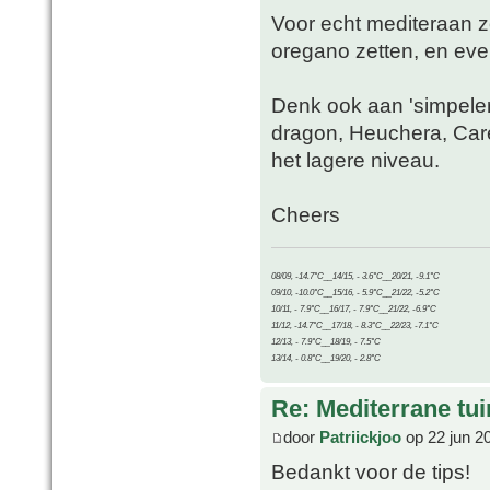
Voor echt mediteraan zo
oregano zetten, en ev
Denk ook aan 'simpelere
dragon, Heuchera, Care
het lagere niveau.
Cheers
08/09, -14.7°C__14/15, - 3.6°C__20/21, -9.1°C
09/10, -10.0°C__15/16, - 5.9°C__21/22, -5.2°C
10/11, - 7.9°C__16/17, - 7.9°C__21/22, -6.9°C
11/12, -14.7°C__17/18, - 8.3°C__22/23, -7.1°C
12/13, - 7.9°C__18/19, - 7.5°C
13/14, - 0.8°C__19/20, - 2.8°C
Re: Mediterrane tui
door
Patriickjoo
op 22 jun 2
Bedankt voor de tips!