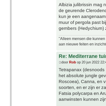
Albizia julibrissin mag 
de geurende Clerodendr
kun je een aangenaam 
muur of pergola past bi
gembers (Hedychium) zi
"Alleen mensen die kunnen tw
aan nieuwe feiten en inzich
Re: Mediterrane tui
door
Rob
op 20 jun 2022 22:
Tetrapanax (desnoods i
het absolute jungle ge
Roscoea), Canna, en var
soorten, en er zijn er z
Fatsia polycarpa en A
aanwinsten kunnen zijn