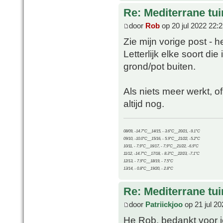
Re: Mediterrane tui
door
Rob
op 20 jul 2022 22:
Zie mijn vorige post - 
Letterlijk elke soort di
grond/pot buiten.
Als niets meer werkt, 
altijd nog.
08/09, -14.7°C__14/15, - 3.6°C__20/21, -9.1°C
09/10, -10.0°C__15/16, - 5.9°C__21/22, -5.2°C
10/11, - 7.9°C__16/17, - 7.9°C__21/22, -6.9°C
11/12, -14.7°C__17/18, - 8.3°C__22/23, -7.1°C
12/13, - 7.9°C__18/19, - 7.5°C
13/14, - 0.8°C__19/20, - 2.8°C
Re: Mediterrane tui
door
Patriickjoo
op 21 jul 20
He Rob, bedankt voor je